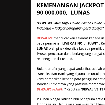
KEMENANGAN
JACKPOT 
90.000.000,- LUNAS
“
DEWALIVE
Situs Togel Online, Casino Online, 
Indonesia – Jackpot berapapun pasti dibayar”
DEWALIVE
mengucapkan selamat kepada use
pada permainan
LIVE CASINO di SUWIT
. K
LUNAS
oleh pihak dewalive kepada pemilik u
Proses pencairan dana berlangsung sangat 
rekening pemilik user id.
Bukti transfer yang dapat anda lihat adalah 
transaksi dari Bank yang digunakan untuk pen
kami sampaikan kepada para pengguna seti
Bandar Terpercaya yang pastinya membaya
DEWALIVE
PENIPU
? Reputasi “
DEWALIVE
TE
Puluhan hingga ratusan ribu pengguna setia
Indonesia ini. Hapus rasa was-was dan kha