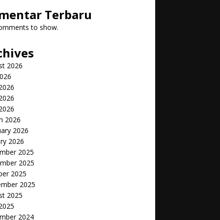
mentar Terbaru
omments to show.
chives
st 2026
2026
 2026
2026
 2026
h 2026
uary 2026
ry 2026
mber 2025
mber 2025
ber 2025
ember 2025
st 2025
 2025
mber 2024