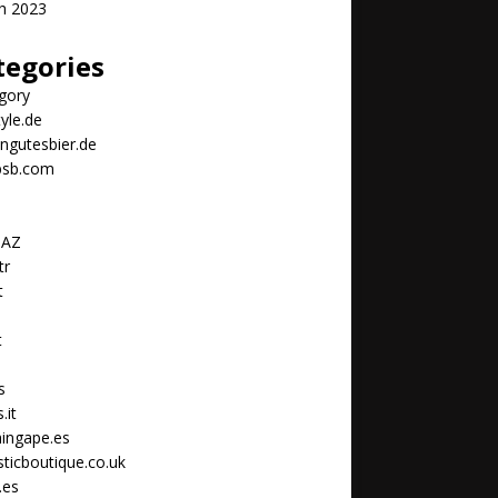
h 2023
tegories
gory
tyle.de
ongutesbier.de
bsb.com
 AZ
tr
t
t
s
.it
ingape.es
ticboutique.co.uk
.es