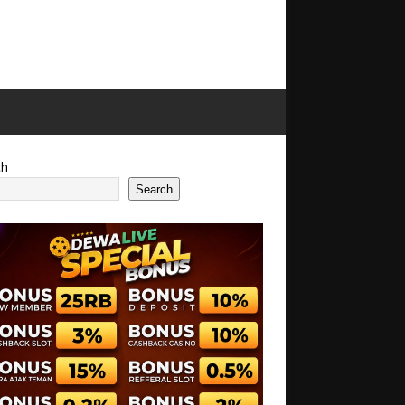
ch
Search