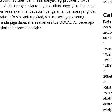
 Soft, iSoftbet, dan masih banyak lagi provider-provider
Marc
LIVE ini. Dengan nilai RTP yang cukup tinggi yaitu mencapai
dewalive ini akan mendapatkan pengalaman bermain yang luar
Ca
tic, info slot anti rungkad, slot maxwin yang sering
!Cate
n, anda juga dapat merasakan di situs DEWALIVE. Beberapa
.5p-s
lotter indonesia adalah :
.akti
007-
1
1Win
1Win
1win 
1xBe
2
20be
4
7Slot
7slots
abath
acous
adaly