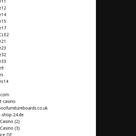
le11
le12
le14
le15
le17
CLE2
le21
le23
le32
le33
le9
es
les14
scom
t casino
oofurnitureboards.co.uk
-shop-24.de
Casino (2)
Casino (3)
ice DE