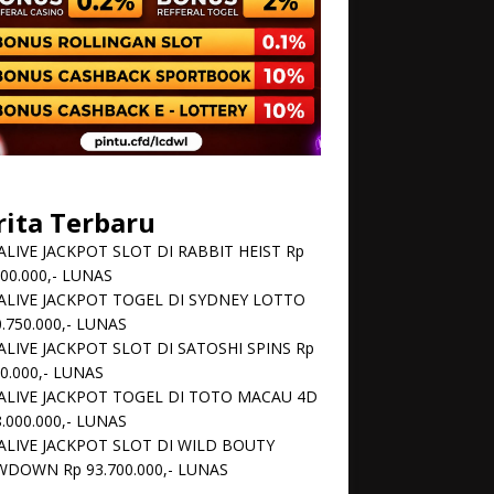
rita Terbaru
LIVE JACKPOT SLOT DI RABBIT HEIST Rp
500.000,- LUNAS
LIVE JACKPOT TOGEL DI SYDNEY LOTTO
0.750.000,- LUNAS
LIVE JACKPOT SLOT DI SATOSHI SPINS Rp
00.000,- LUNAS
LIVE JACKPOT TOGEL DI TOTO MACAU 4D
8.000.000,- LUNAS
LIVE JACKPOT SLOT DI WILD BOUTY
DOWN Rp 93.700.000,- LUNAS