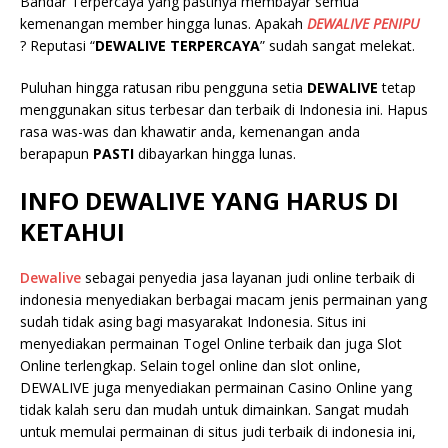
Bandar Terpercaya yang pastinya membayar semua
kemenangan member hingga lunas. Apakah
DEWALIVE
PENIPU
? Reputasi “
DEWALIVE
TERPERCAYA
” sudah sangat melekat.
Puluhan hingga ratusan ribu pengguna setia
DEWALIVE
tetap
menggunakan situs terbesar dan terbaik di Indonesia ini. Hapus
rasa was-was dan khawatir anda, kemenangan anda
berapapun
PASTI
dibayarkan hingga lunas.
INFO DEWALIVE
YANG HARUS DI
KETAHUI
Dewalive
sebagai penyedia jasa layanan judi online terbaik di
indonesia menyediakan berbagai macam jenis permainan yang
sudah tidak asing bagi masyarakat Indonesia. Situs ini
menyediakan permainan Togel Online terbaik dan juga Slot
Online terlengkap. Selain togel online dan slot online,
DEWALIVE juga menyediakan permainan Casino Online yang
tidak kalah seru dan mudah untuk dimainkan. Sangat mudah
untuk memulai permainan di situs judi terbaik di indonesia ini,