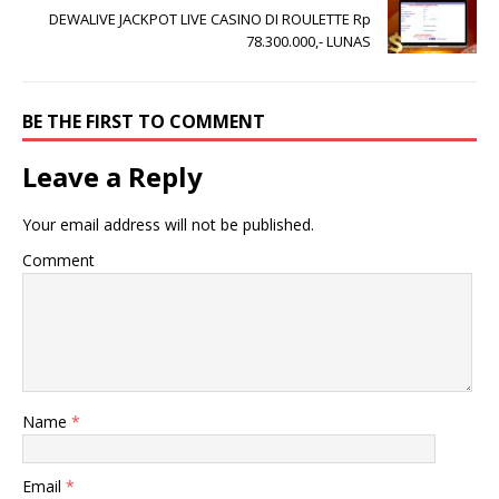
DEWALIVE JACKPOT LIVE CASINO DI ROULETTE Rp
78.300.000,- LUNAS
BE THE FIRST TO COMMENT
Leave a Reply
Your email address will not be published.
Comment
Name
*
Email
*