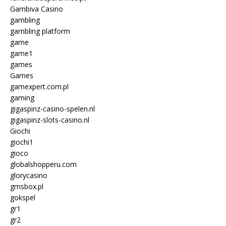
Gambiva Casino
gambling
gambling platform
game
game1
games
Games
gamexpert.com.pl
gaming
gigaspinz-casino-spelen.nl
gigaspinz-slots-casino.nl
Giochi
giochi1
gioco
globalshopperu.com
glorycasino
gmsbox.pl
gokspel
gr1
gr2