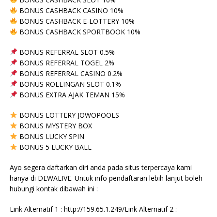
BONUS CASHBACK CASINO 10%
BONUS CASHBACK E-LOTTERY 10%
BONUS CASHBACK SPORTBOOK 10%
BONUS REFERRAL SLOT 0.5%
BONUS REFERRAL TOGEL 2%
BONUS REFERRAL CASINO 0.2%
BONUS ROLLINGAN SLOT 0.1%
BONUS EXTRA AJAK TEMAN 15%
BONUS LOTTERY JOWOPOOLS
BONUS MYSTERY BOX
BONUS LUCKY SPIN
BONUS 5 LUCKY BALL
Ayo segera daftarkan diri anda pada situs terpercaya kami
hanya di DEWALIVE. Untuk info pendaftaran lebih lanjut boleh
hubungi kontak dibawah ini :
Link Alternatif 1 : http://159.65.1.249/Link Alternatif 2 :