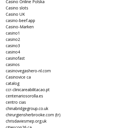
Casino Online Polska
Casino slots
Casino UK
casino-beef.app
Casino-Marken
casino1
casino2
casino3
casino4
casinofast
casinos
casinovegashero-nl.com
Casinovice ca
catalog
ccr-clinicareabilitacao.pt
centenariosorolla.es
centro cias
chinabridgegroup.co.uk
chirurgiensherbrooke.com (tr)
chrisdaviesmep.org.uk
citiescop26.ca