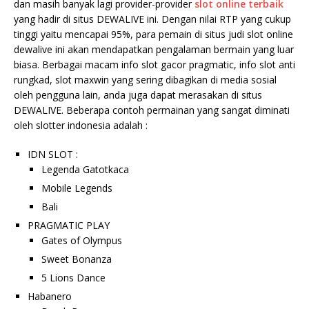
dan masih banyak lagi provider-provider
slot online terbaik
yang hadir di situs DEWALIVE ini. Dengan nilai RTP yang cukup
tinggi yaitu mencapai 95%, para pemain di situs judi slot online
dewalive ini akan mendapatkan pengalaman bermain yang luar
biasa. Berbagai macam info slot gacor pragmatic, info slot anti
rungkad, slot maxwin yang sering dibagikan di media sosial
oleh pengguna lain, anda juga dapat merasakan di situs
DEWALIVE. Beberapa contoh permainan yang sangat diminati
oleh slotter indonesia adalah :
IDN SLOT :
Legenda Gatotkaca
Mobile Legends
Bali
PRAGMATIC PLAY
Gates of Olympus
Sweet Bonanza
5 Lions Dance
Habanero