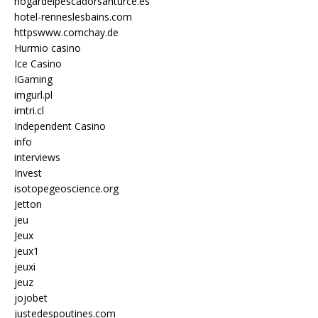
hogardelpescadorsanturce.es
hotel-renneslesbains.com
httpswww.comchay.de
Hurmio casino
Ice Casino
IGaming
imgurl.pl
imtri.cl
Independent Casino
info
interviews
Invest
isotopegeoscience.org
Jetton
jeu
Jeux
jeux1
jeuxi
jeuz
jojobet
justedespoutines.com