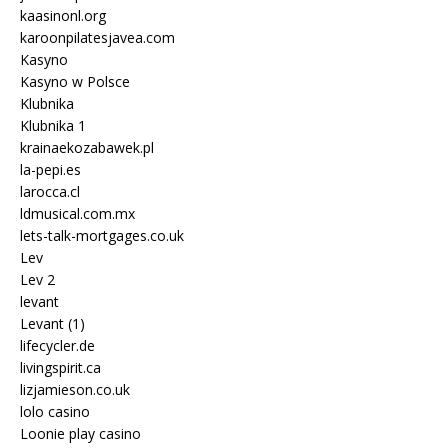
kaasinonl.org
karoonpilatesjavea.com
Kasyno
Kasyno w Polsce
Klubnika
Klubnika 1
krainaekozabawek.pl
la-pepi.es
larocca.cl
ldmusical.com.mx
lets-talk-mortgages.co.uk
Lev
Lev 2
levant
Levant (1)
lifecycler.de
livingspirit.ca
lizjamieson.co.uk
lolo casino
Loonie play casino