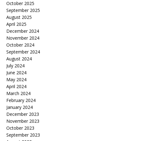
October 2025
September 2025
August 2025
April 2025
December 2024
November 2024
October 2024
September 2024
August 2024
July 2024
June 2024
May 2024
April 2024
March 2024
February 2024
January 2024
December 2023
November 2023
October 2023
September 2023