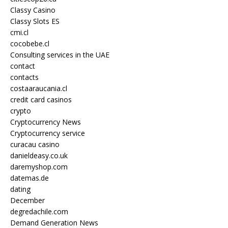
Classy Casino
Classy Slots ES
cmi.cl
cocobebe.cl
Consulting services in the UAE
contact
contacts
costaaraucania.cl
credit card casinos
crypto
Cryptocurrency News
Cryptocurrency service
curacau casino
danieldeasy.co.uk
daremyshop.com
datemas.de
dating
December
degredachile.com
Demand Generation News