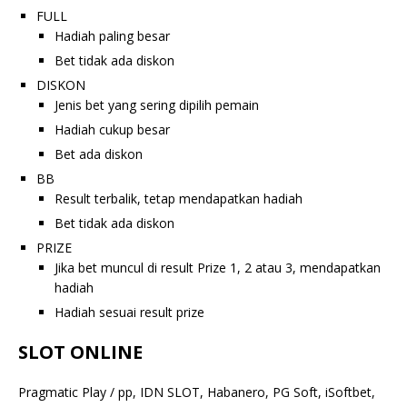
FULL
Hadiah paling besar
Bet tidak ada diskon
DISKON
Jenis bet yang sering dipilih pemain
Hadiah cukup besar
Bet ada diskon
BB
Result terbalik, tetap mendapatkan hadiah
Bet tidak ada diskon
PRIZE
Jika bet muncul di result Prize 1, 2 atau 3, mendapatkan
hadiah
Hadiah sesuai result prize
SLOT ONLINE
Pragmatic Play / pp, IDN SLOT, Habanero, PG Soft, iSoftbet,