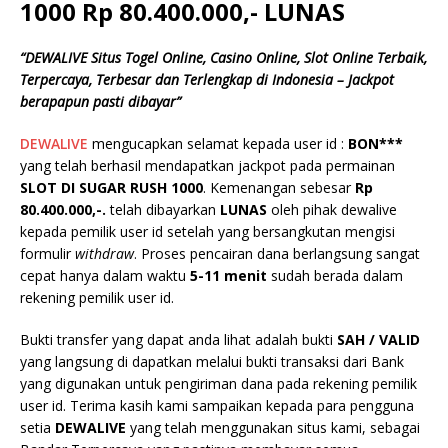
1000 Rp 80.400.000,- LUNAS
“
DEWALIVE
Situs Togel Online, Casino Online, Slot Online Terbaik,
Terpercaya, Terbesar dan Terlengkap di Indonesia – Jackpot
berapapun pasti dibayar”
DEWALIVE
mengucapkan selamat kepada user id :
BON***
yang telah berhasil mendapatkan jackpot pada permainan
SLOT DI SUGAR RUSH 1000
. Kemenangan sebesar
Rp
80.400.000
,-.
telah dibayarkan
LUNAS
oleh pihak dewalive
kepada pemilik user id setelah yang bersangkutan mengisi
formulir
withdraw
. Proses pencairan dana berlangsung sangat
cepat hanya dalam waktu
5-11 menit
sudah berada dalam
rekening pemilik user id.
Bukti transfer yang dapat anda lihat adalah bukti
SAH / VALID
yang langsung di dapatkan melalui bukti transaksi dari Bank
yang digunakan untuk pengiriman dana pada rekening pemilik
user id. Terima kasih kami sampaikan kepada para pengguna
setia
DEWALIVE
yang telah menggunakan situs kami, sebagai