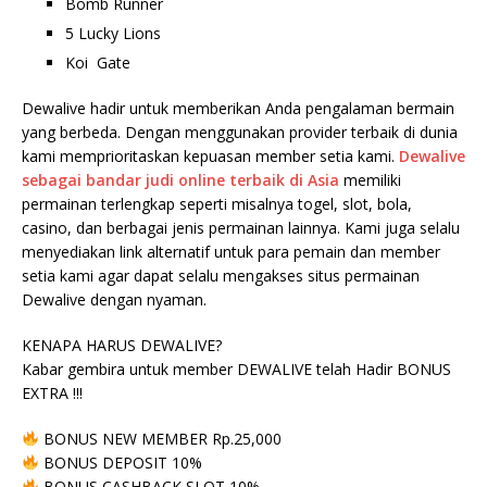
Bomb Runner
5 Lucky Lions
Koi Gate
Dewalive hadir untuk memberikan Anda pengalaman bermain
yang berbeda. Dengan menggunakan provider terbaik di dunia
kami memprioritaskan kepuasan member setia kami.
Dewalive
sebagai bandar judi online terbaik di Asia
memiliki
permainan terlengkap seperti misalnya togel, slot, bola,
casino, dan berbagai jenis permainan lainnya. Kami juga selalu
menyediakan link alternatif untuk para pemain dan member
setia kami agar dapat selalu mengakses situs permainan
Dewalive dengan nyaman.
KENAPA HARUS DEWALIVE?
Kabar gembira untuk member DEWALIVE telah Hadir BONUS
EXTRA !!!
BONUS NEW MEMBER Rp.25,000
BONUS DEPOSIT 10%
BONUS CASHBACK SLOT 10%