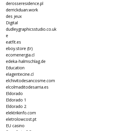
derosseresidence.pl
derrickduan.work
des jeux
Digital
dudleygraphicsstudio.co.uk
e
eatfit.es
eboy.store (tr)
ecomenergia.cl
edeka-halmschlag.de
Education
elagentecine.cl
elchivitodesancosme.com
elcolmaditodesarria.es
Eldorado
Eldorado 1
Eldorado 2
elektrikinfo.com
eletrolowcost.pt
EU casino