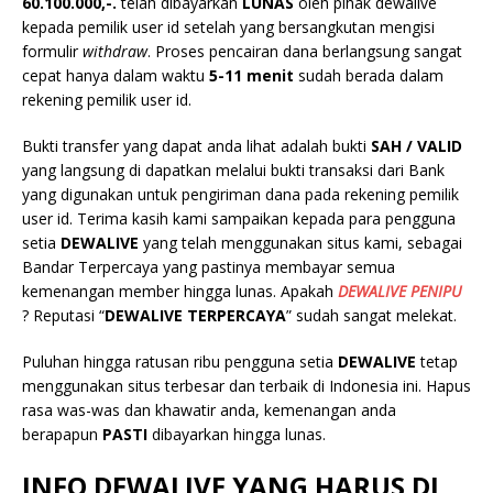
60.100.000
,-.
telah dibayarkan
LUNAS
oleh pihak dewalive
kepada pemilik user id setelah yang bersangkutan mengisi
formulir
withdraw
. Proses pencairan dana berlangsung sangat
cepat hanya dalam waktu
5-11 menit
sudah berada dalam
rekening pemilik user id.
Bukti transfer yang dapat anda lihat adalah bukti
SAH / VALID
yang langsung di dapatkan melalui bukti transaksi dari Bank
yang digunakan untuk pengiriman dana pada rekening pemilik
user id. Terima kasih kami sampaikan kepada para pengguna
setia
DEWALIVE
yang telah menggunakan situs kami, sebagai
Bandar Terpercaya yang pastinya membayar semua
kemenangan member hingga lunas. Apakah
DEWALIVE
PENIPU
? Reputasi “
DEWALIVE
TERPERCAYA
” sudah sangat melekat.
Puluhan hingga ratusan ribu pengguna setia
DEWALIVE
tetap
menggunakan situs terbesar dan terbaik di Indonesia ini. Hapus
rasa was-was dan khawatir anda, kemenangan anda
berapapun
PASTI
dibayarkan hingga lunas.
INFO DEWALIVE
YANG HARUS DI