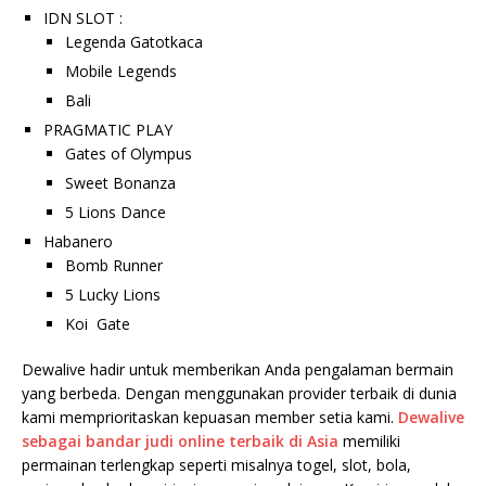
IDN SLOT :
Legenda Gatotkaca
Mobile Legends
Bali
PRAGMATIC PLAY
Gates of Olympus
Sweet Bonanza
5 Lions Dance
Habanero
Bomb Runner
5 Lucky Lions
Koi Gate
Dewalive hadir untuk memberikan Anda pengalaman bermain
yang berbeda. Dengan menggunakan provider terbaik di dunia
kami memprioritaskan kepuasan member setia kami.
Dewalive
sebagai bandar judi online terbaik di Asia
memiliki
permainan terlengkap seperti misalnya togel, slot, bola,