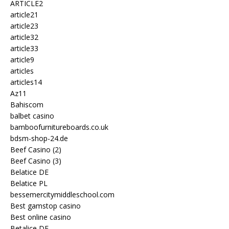
ARTICLE2
article21
article23
article32
article33
article9
articles
articles14
Az11
Bahiscom
balbet casino
bamboofurnitureboards.co.uk
bdsm-shop-24.de
Beef Casino (2)
Beef Casino (3)
Belatice DE
Belatice PL
bessemercitymiddleschool.com
Best gamstop casino
Best online casino
Betalice DE