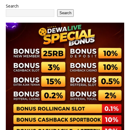
Search
Search