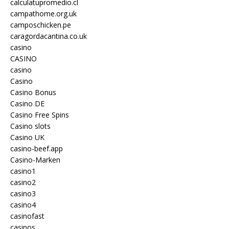
calculatupromedio.cl
campathome.org.uk
camposchicken.pe
caragordacantina.co.uk
casino
CASINO
casino
Casino
Casino Bonus
Casino DE
Casino Free Spins
Casino slots
Casino UK
casino-beef.app
Casino-Marken
casino1
casino2
casino3
casino4
casinofast
casinos