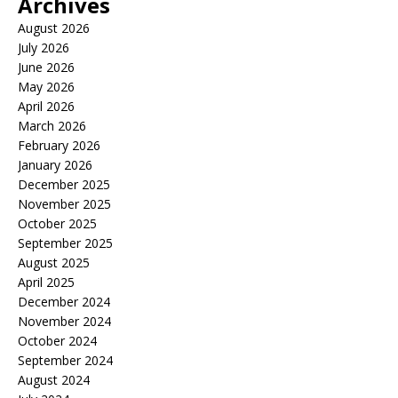
Archives
August 2026
July 2026
June 2026
May 2026
April 2026
March 2026
February 2026
January 2026
December 2025
November 2025
October 2025
September 2025
August 2025
April 2025
December 2024
November 2024
October 2024
September 2024
August 2024