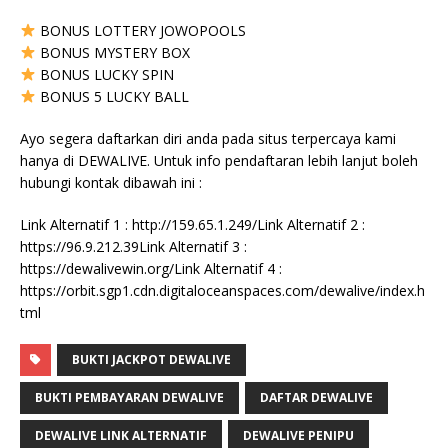
BONUS LOTTERY JOWOPOOLS
BONUS MYSTERY BOX
BONUS LUCKY SPIN
BONUS 5 LUCKY BALL
Ayo segera daftarkan diri anda pada situs terpercaya kami
hanya di DEWALIVE. Untuk info pendaftaran lebih lanjut boleh
hubungi kontak dibawah ini :
Link Alternatif 1 : http://159.65.1.249/Link Alternatif 2 :
https://96.9.212.39Link Alternatif 3 :
https://dewalivewin.org/Link Alternatif 4 :
https://orbit.sgp1.cdn.digitaloceanspaces.com/dewalive/index.h
tml
BUKTI JACKPOT DEWALIVE
BUKTI PEMBAYARAN DEWALIVE
DAFTAR DEWALIVE
DEWALIVE LINK ALTERNATIF
DEWALIVE PENIPU