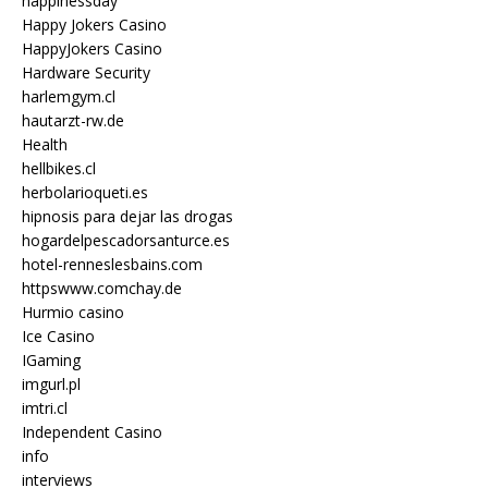
happinessday
Happy Jokers Casino
HappyJokers Casino
Hardware Security
harlemgym.cl
hautarzt-rw.de
Health
hellbikes.cl
herbolarioqueti.es
hipnosis para dejar las drogas
hogardelpescadorsanturce.es
hotel-renneslesbains.com
httpswww.comchay.de
Hurmio casino
Ice Casino
IGaming
imgurl.pl
imtri.cl
Independent Casino
info
interviews