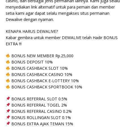
casino, dan berbagai jenis permainan lainnya. Kami juga selalu
menyediakan link alternatif untuk para pemain dan member
setia kami agar dapat selalu mengakses situs permainan
Dewalive dengan nyaman.
KENAPA HARUS DEWALIVE?
Kabar gembira untuk member DEWALIVE telah Hadir BONUS
EXTRA !!!
BONUS NEW MEMBER Rp.25,000
BONUS DEPOSIT 10%
BONUS CASHBACK SLOT 10%
BONUS CASHBACK CASINO 10%
BONUS CASHBACK E-LOTTERY 10%
BONUS CASHBACK SPORTBOOK 10%
BONUS REFERRAL SLOT 0.5%
BONUS REFERRAL TOGEL 2%
BONUS REFERRAL CASINO 0.2%
BONUS ROLLINGAN SLOT 0.1%
BONUS EXTRA AJAK TEMAN 15%