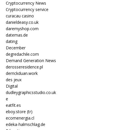
Cryptocurrency News
Cryptocurrency service
curacau casino
danieldeasy.co.uk
daremyshop.com
datemas.de
dating
December
degredachile.com
Demand Generation News
derosseresidence.pl
derrickduan.work
des jeux
Digital
dudleygraphicsstudio.co.uk
e
eatfit.es
eboy.store (tr)
ecomenergia.cl
edeka-halmschlag.de