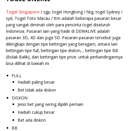
Togel Singapore
/ sgp, togel Hongkong / hkg, togel Sydney /
syd, Togel Toto Macau / ttm adalah beberapa pasaran besar
yang sangat diminati oleh para pencinta togel diseluruh
Indonesia. Pasaran lain yang hadir di DEWALIVE adalah
pasaran 3D, 4D dan juga 5D. Pasaran-pasaran tersebut juga
dilengkapi dengan tipe bettingan yang beragam, antara lain
bettingan tipe full, bettingan tipe diskon, , bettingan tipe BB
(Bolak Balik), dan bettingan tipe prize. untuk perbandingannya
bisa dilihat di bawah ini
FULL
Hadiah paling besar
Bet tidak ada diskon
DISKON
Jenis bet yang sering dipilih pemain
Hadiah cukup besar
Bet ada diskon
BB