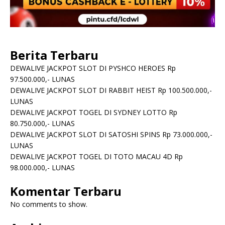
Berita Terbaru
DEWALIVE JACKPOT SLOT DI PYSHCO HEROES Rp
97.500.000,- LUNAS
DEWALIVE JACKPOT SLOT DI RABBIT HEIST Rp 100.500.000,-
LUNAS
DEWALIVE JACKPOT TOGEL DI SYDNEY LOTTO Rp
80.750.000,- LUNAS
DEWALIVE JACKPOT SLOT DI SATOSHI SPINS Rp 73.000.000,-
LUNAS
DEWALIVE JACKPOT TOGEL DI TOTO MACAU 4D Rp
98.000.000,- LUNAS
Komentar Terbaru
No comments to show.