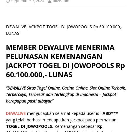
September 7, 2024
dliveadm
DEWALIVE JACKPOT TOGEL DI JOWOPOOLS Rp 60.100.000,-
LUNAS
MEMBER DEWALIVE MENERIMA
PELUNASAN KEMENANGAN
JACKPOT TOGEL DI JOWOPOOLS Rp
60.100.000,- LUNAS
“
DEWALIVE
Situs Togel Online, Casino Online, Slot Online Terbaik,
Terpercaya, Terbesar dan Terlengkap di Indonesia – Jackpot
berapapun pasti dibayar”
DEWALIVE
mengucapkan selamat kepada user id :
ABD***
yang telah berhasil mendapatkan jackpot pada permainan
TOGEL DI JOWOPOOLS.
Kemenangan sebesar
Rp