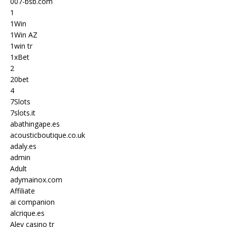
007-bsb.com
1
1Win
1Win AZ
1win tr
1xBet
2
20bet
4
7Slots
7slots.it
abathingape.es
acousticboutique.co.uk
adaly.es
admin
Adult
adymainox.com
Affiliate
ai companion
alcrique.es
Alev casino tr