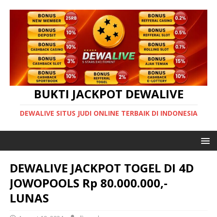
BUKTI JACKPOT DEWALIVE
DEWALIVE SITUS JUDI ONLINE TERBAIK DI INDONESIA
DEWALIVE JACKPOT TOGEL DI 4D
JOWOPOOLS Rp 80.000.000,-
LUNAS