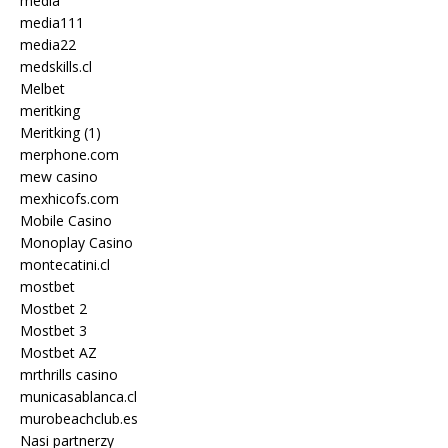
media
media111
media22
medskills.cl
Melbet
meritking
Meritking (1)
merphone.com
mew casino
mexhicofs.com
Mobile Casino
Monoplay Casino
montecatini.cl
mostbet
Mostbet 2
Mostbet 3
Mostbet AZ
mrthrills casino
municasablanca.cl
murobeachclub.es
Nasi partnerzy