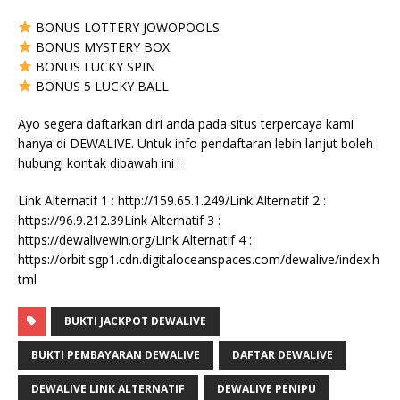
BONUS LOTTERY JOWOPOOLS
BONUS MYSTERY BOX
BONUS LUCKY SPIN
BONUS 5 LUCKY BALL
Ayo segera daftarkan diri anda pada situs terpercaya kami
hanya di DEWALIVE. Untuk info pendaftaran lebih lanjut boleh
hubungi kontak dibawah ini :
Link Alternatif 1 : http://159.65.1.249/Link Alternatif 2 :
https://96.9.212.39Link Alternatif 3 :
https://dewalivewin.org/Link Alternatif 4 :
https://orbit.sgp1.cdn.digitaloceanspaces.com/dewalive/index.h
tml
BUKTI JACKPOT DEWALIVE
BUKTI PEMBAYARAN DEWALIVE
DAFTAR DEWALIVE
DEWALIVE LINK ALTERNATIF
DEWALIVE PENIPU