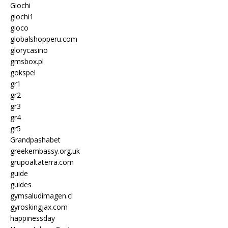
Giochi
giochi1
gioco
globalshopperu.com
glorycasino
gmsbox.pl
gokspel
gr1
gr2
gr3
gr4
gr5
Grandpashabet
greekembassy.org.uk
grupoaltaterra.com
guide
guides
gymsaludimagen.cl
gyroskingjax.com
happinessday