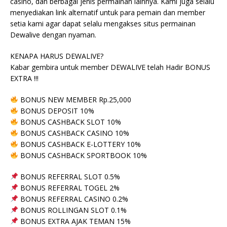
casino, dan berbagai jenis permainan lainnya. Kami juga selalu
menyediakan link alternatif untuk para pemain dan member
setia kami agar dapat selalu mengakses situs permainan
Dewalive dengan nyaman.
KENAPA HARUS DEWALIVE?
Kabar gembira untuk member DEWALIVE telah Hadir BONUS
EXTRA !!!
BONUS NEW MEMBER Rp.25,000
BONUS DEPOSIT 10%
BONUS CASHBACK SLOT 10%
BONUS CASHBACK CASINO 10%
BONUS CASHBACK E-LOTTERY 10%
BONUS CASHBACK SPORTBOOK 10%
BONUS REFERRAL SLOT 0.5%
BONUS REFERRAL TOGEL 2%
BONUS REFERRAL CASINO 0.2%
BONUS ROLLINGAN SLOT 0.1%
BONUS EXTRA AJAK TEMAN 15%