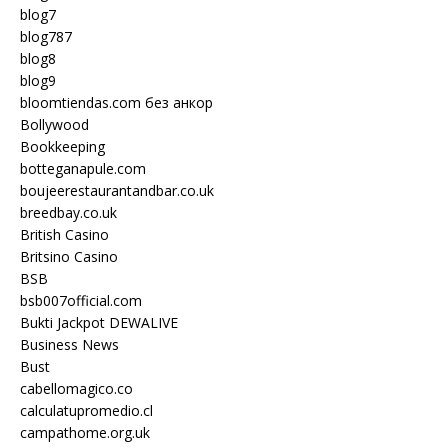
blog7
blog787
blog8
blog9
bloomtiendas.com без анкор
Bollywood
Bookkeeping
botteganapule.com
boujeerestaurantandbar.co.uk
breedbay.co.uk
British Casino
Britsino Casino
BSB
bsb007official.com
Bukti Jackpot DEWALIVE
Business News
Bust
cabellomagico.co
calculatupromedio.cl
campathome.org.uk