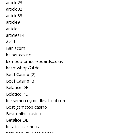
article23
article32
article33
article9
articles
articles14
Az11
Bahiscom
balbet casino
bamboofurnitureboards.co.uk
bdsm-shop-24.de
Beef Casino (2)
Beef Casino (3)
Belatice DE
Belatice PL
bessemercitymiddleschool.com
Best gamstop casino
Best online casino
Betalice DE
betalice-casino.cz