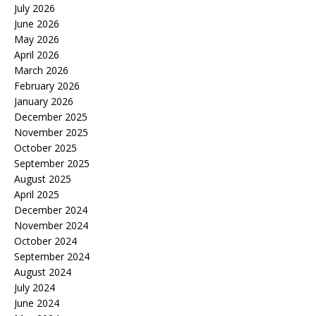
July 2026
June 2026
May 2026
April 2026
March 2026
February 2026
January 2026
December 2025
November 2025
October 2025
September 2025
August 2025
April 2025
December 2024
November 2024
October 2024
September 2024
August 2024
July 2024
June 2024