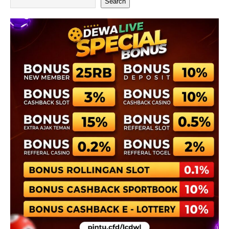
Search