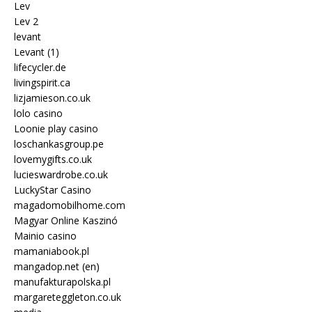
Lev
Lev 2
levant
Levant (1)
lifecycler.de
livingspirit.ca
lizjamieson.co.uk
lolo casino
Loonie play casino
loschankasgroup.pe
lovemygifts.co.uk
lucieswardrobe.co.uk
LuckyStar Casino
magadomobilhome.com
Magyar Online Kaszinó
Mainio casino
mamaniabook.pl
mangadop.net (en)
manufakturapolska.pl
margareteggleton.co.uk