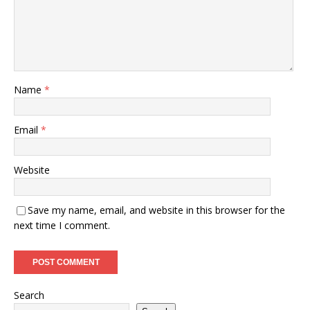
Name
*
Email
*
Website
Save my name, email, and website in this browser for the
next time I comment.
Search