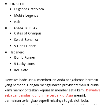
IDN SLOT :
Legenda Gatotkaca
Mobile Legends
Bali
PRAGMATIC PLAY
Gates of Olympus
Sweet Bonanza
5 Lions Dance
Habanero
Bomb Runner
5 Lucky Lions
Koi Gate
Dewalive hadir untuk memberikan Anda pengalaman bermain
yang berbeda. Dengan menggunakan provider terbaik di dunia
kami memprioritaskan kepuasan member setia kami.
Dewalive
sebagai bandar judi online terbaik di Asia
memiliki
permainan terlengkap seperti misalnya togel, slot, bola,