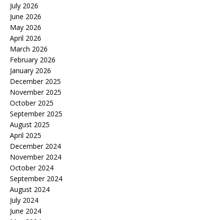
July 2026
June 2026
May 2026
April 2026
March 2026
February 2026
January 2026
December 2025
November 2025
October 2025
September 2025
August 2025
April 2025
December 2024
November 2024
October 2024
September 2024
August 2024
July 2024
June 2024