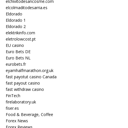
elchivitodesancosme.com
elcolmaditodesarria.es
Eldorado
Eldorado 1
Eldorado 2
elektrikinfo.com
eletrolowcost.pt
EU casino
Euro Bets DE
Euro Bets NL
eurobets.fr
eyamhalfmarathon.org.uk
fast payotut casino Canada
fast payout casino
fast withdraw casino
FinTech
firelaboratory.uk
fiser.es
Food & Beverage, Coffee
Forex News
Forex Reviews