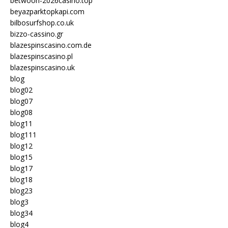
betwoon-2026casino.top
beyazparktopkapi.com
bilbosurfshop.co.uk
bizzo-cassino.gr
blazespinscasino.com.de
blazespinscasino.pl
blazespinscasino.uk
blog
blog02
blog07
blog08
blog11
blog111
blog12
blog15
blog17
blog18
blog23
blog3
blog34
blog4