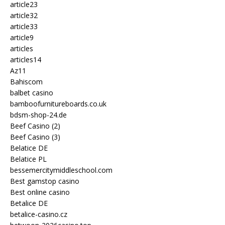
article23
article32
article33
article9
articles
articles14
Az11
Bahiscom
balbet casino
bamboofurnitureboards.co.uk
bdsm-shop-24.de
Beef Casino (2)
Beef Casino (3)
Belatice DE
Belatice PL
bessemercitymiddleschool.com
Best gamstop casino
Best online casino
Betalice DE
betalice-casino.cz