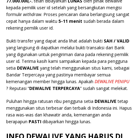
77.000.000
,-.
telah dibayarkan
LUNAS
oleh pihak dewalive
kepada pemilik user id setelah yang bersangkutan mengisi
formulir
withdraw
. Proses pencairan dana berlangsung sangat
cepat hanya dalam waktu
5-11 menit
sudah berada dalam
rekening pemilik user id.
Bukti transfer yang dapat anda lihat adalah bukti
SAH / VALID
yang langsung di dapatkan melalui bukti transaksi dari Bank
yang digunakan untuk pengiriman dana pada rekening pemilik
user id. Terima kasih kami sampaikan kepada para pengguna
setia
DEWALIVE
yang telah menggunakan situs kami, sebagai
Bandar Terpercaya yang pastinya membayar semua
kemenangan member hingga lunas. Apakah
DEWALIVE
PENIPU
? Reputasi “
DEWALIVE
TERPERCAYA
” sudah sangat melekat.
Puluhan hingga ratusan ribu pengguna setia
DEWALIVE
tetap
menggunakan situs terbesar dan terbaik di Indonesia ini. Hapus
rasa was-was dan khawatir anda, kemenangan anda
berapapun
PASTI
dibayarkan hingga lunas.
INFO DEWALIVE
YANG HARUS DI