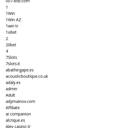
007-bsb.com
1
1Win
1Win AZ
1win tr
1xBet
2
20bet
4
7Slots
7slots.it
abathingape.es
acousticboutique.co.uk
adaly.es
admin
Adult
adymainox.com
Affiliate
ai companion
alcrique.es
Alev casino tr