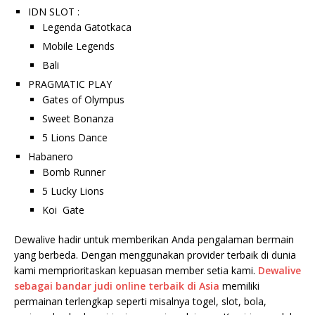
IDN SLOT :
Legenda Gatotkaca
Mobile Legends
Bali
PRAGMATIC PLAY
Gates of Olympus
Sweet Bonanza
5 Lions Dance
Habanero
Bomb Runner
5 Lucky Lions
Koi Gate
Dewalive hadir untuk memberikan Anda pengalaman bermain
yang berbeda. Dengan menggunakan provider terbaik di dunia
kami memprioritaskan kepuasan member setia kami.
Dewalive
sebagai bandar judi online terbaik di Asia
memiliki
permainan terlengkap seperti misalnya togel, slot, bola,