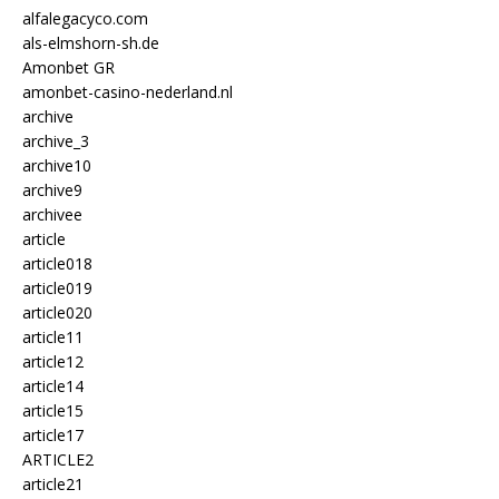
alfalegacyco.com
als-elmshorn-sh.de
Amonbet GR
amonbet-casino-nederland.nl
archive
archive_3
archive10
archive9
archivee
article
article018
article019
article020
article11
article12
article14
article15
article17
ARTICLE2
article21