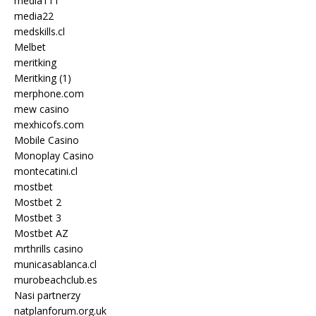
media111
media22
medskills.cl
Melbet
meritking
Meritking (1)
merphone.com
mew casino
mexhicofs.com
Mobile Casino
Monoplay Casino
montecatini.cl
mostbet
Mostbet 2
Mostbet 3
Mostbet AZ
mrthrills casino
municasablanca.cl
murobeachclub.es
Nasi partnerzy
natplanforum.org.uk