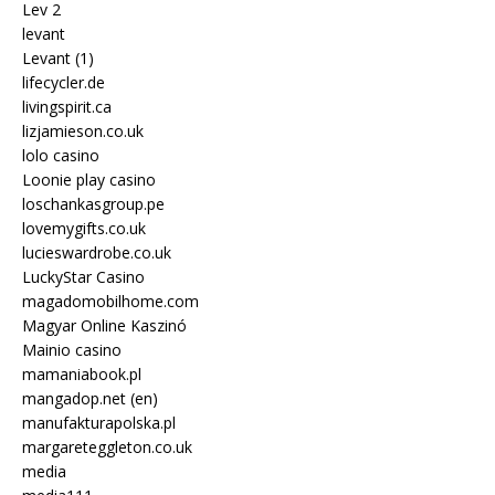
Lev 2
levant
Levant (1)
lifecycler.de
livingspirit.ca
lizjamieson.co.uk
lolo casino
Loonie play casino
loschankasgroup.pe
lovemygifts.co.uk
lucieswardrobe.co.uk
LuckyStar Casino
magadomobilhome.com
Magyar Online Kaszinó
Mainio casino
mamaniabook.pl
mangadop.net (en)
manufakturapolska.pl
margareteggleton.co.uk
media