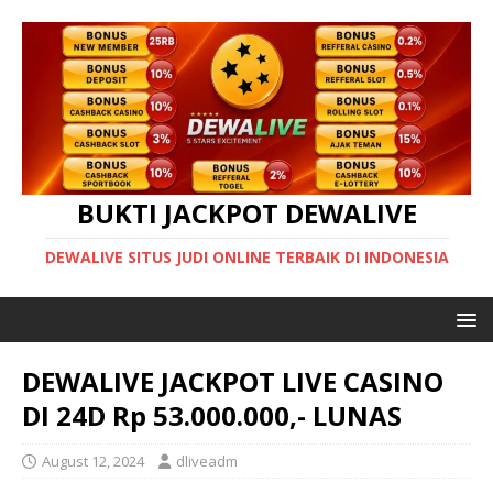
BUKTI JACKPOT DEWALIVE
DEWALIVE SITUS JUDI ONLINE TERBAIK DI INDONESIA
DEWALIVE JACKPOT LIVE CASINO
DI 24D Rp 53.000.000,- LUNAS
August 12, 2024
dliveadm