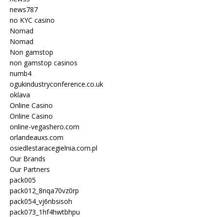
news787
no KYC casino
Nomad
Nomad
Non gamstop
non gamstop casinos
numb4
ogukindustryconference.co.uk
oklava
Online Casino
Online Casino
online-vegashero.com
orlandeauxs.com
osiedlestaracegielnia.com.pl
Our Brands
Our Partners
pack005
pack012_8nqa70vz0rp
pack054_vj6nbsisoh
pack073_1hf4hwtbhpu