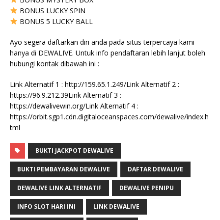
BONUS LUCKY SPIN
BONUS 5 LUCKY BALL
Ayo segera daftarkan diri anda pada situs terpercaya kami
hanya di DEWALIVE. Untuk info pendaftaran lebih lanjut boleh
hubungi kontak dibawah ini :
Link Alternatif 1 : http://159.65.1.249/Link Alternatif 2 :
https://96.9.212.39Link Alternatif 3 :
https://dewalivewin.org/Link Alternatif 4 :
https://orbit.sgp1.cdn.digitaloceanspaces.com/dewalive/index.h
tml
BUKTI JACKPOT DEWALIVE
BUKTI PEMBAYARAN DEWALIVE
DAFTAR DEWALIVE
DEWALIVE LINK ALTERNATIF
DEWALIVE PENIPU
INFO SLOT HARI INI
LINK DEWALIVE