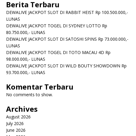
Berita Terbaru
DEWALIVE JACKPOT SLOT DI RABBIT HEIST Rp 100.500.000,-
LUNAS
DEWALIVE JACKPOT TOGEL DI SYDNEY LOTTO Rp
80.750.000,- LUNAS
DEWALIVE JACKPOT SLOT DI SATOSHI SPINS Rp 73.000.000,-
LUNAS
DEWALIVE JACKPOT TOGEL DI TOTO MACAU 4D Rp
98.000.000,- LUNAS
DEWALIVE JACKPOT SLOT DI WILD BOUTY SHOWDOWN Rp
93.700.000,- LUNAS
Komentar Terbaru
No comments to show.
Archives
August 2026
July 2026
June 2026