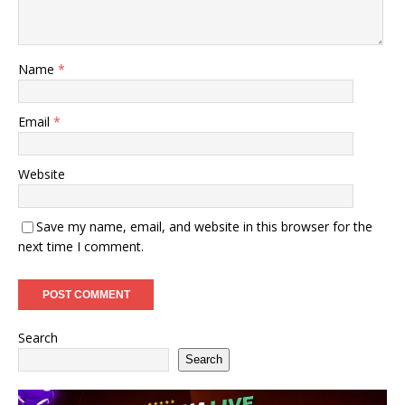
Name
*
Email
*
Website
Save my name, email, and website in this browser for the
next time I comment.
Search
Search