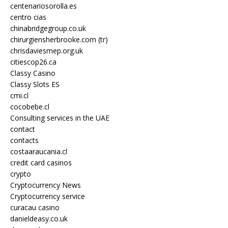
centenariosorolla.es
centro cias
chinabridgegroup.co.uk
chirurgiensherbrooke.com (tr)
chrisdaviesmep.org.uk
citiescop26.ca
Classy Casino
Classy Slots ES
cmi.cl
cocobebe.cl
Consulting services in the UAE
contact
contacts
costaaraucania.cl
credit card casinos
crypto
Cryptocurrency News
Cryptocurrency service
curacau casino
danieldeasy.co.uk