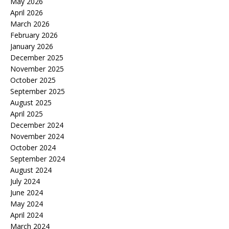
May 2026
April 2026
March 2026
February 2026
January 2026
December 2025
November 2025
October 2025
September 2025
August 2025
April 2025
December 2024
November 2024
October 2024
September 2024
August 2024
July 2024
June 2024
May 2024
April 2024
March 2024