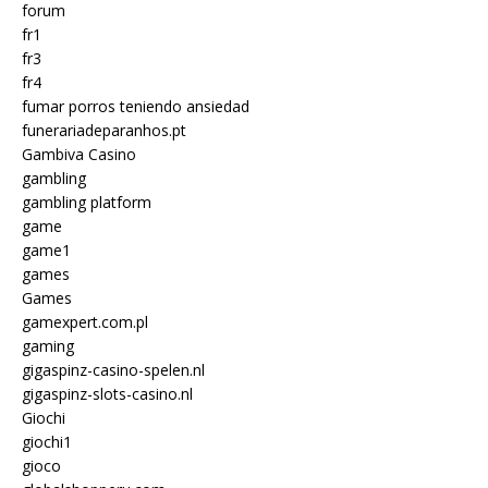
forum
fr1
fr3
fr4
fumar porros teniendo ansiedad
funerariadeparanhos.pt
Gambiva Casino
gambling
gambling platform
game
game1
games
Games
gamexpert.com.pl
gaming
gigaspinz-casino-spelen.nl
gigaspinz-slots-casino.nl
Giochi
giochi1
gioco