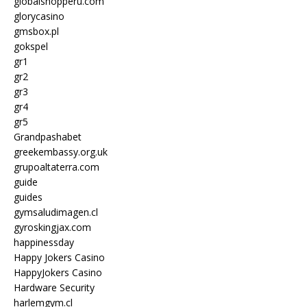
globalshopperu.com
glorycasino
gmsbox.pl
gokspel
gr1
gr2
gr3
gr4
gr5
Grandpashabet
greekembassy.org.uk
grupoaltaterra.com
guide
guides
gymsaludimagen.cl
gyroskingjax.com
happinessday
Happy Jokers Casino
HappyJokers Casino
Hardware Security
harlemgym.cl