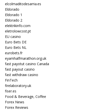
elcolmaditodesarria.es
Eldorado
Eldorado 1
Eldorado 2
elektrikinfo.com
eletrolowcost.pt
EU casino
Euro Bets DE
Euro Bets NL
eurobets.fr
eyamhalfmarathon.org.uk
fast payotut casino Canada
fast payout casino
fast withdraw casino
FinTech
firelaboratory.uk
fiser.es
Food & Beverage, Coffee
Forex News
Forex Reviews