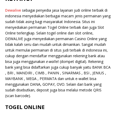
Dewalive
sebagai penyedia jasa layanan judi online terbaik di
indonesia menyediakan berbagai macam jenis permainan yang
sudah tidak asing bagi masyarakat Indonesia. Situs ini
menyediakan permainan Togel Online terbaik dan juga Slot
Online terlengkap. Selain togel online dan slot online,
DEWALIVE juga menyediakan permainan Casino Online yang
tidak kalah seru dan mudah untuk dimainkan. Sangat mudah
untuk memulai permainan di situs judi terbaik di indonesia ini,
cukup dengan mendaftar menggunakan rekening bank atau
bisa juga menggunakan
e-wallet
(dompet digital). Rekening
bank yang bisa didaftarkan juga cukup banyak yaitu BANK BCA
, BRI , MANDIRI , CIMB , PANIN , SINARMAS , BSI , JENIUS ,
MAYBANK , MEGA , PERMATA dan untuk e-wallet bisa
menggunakan DANA, GOPAY, OVO. Selain dari bank yang
sudah disebutkan, deposit juga bisa melalui metode QRIS
(scan barcode).
TOGEL ONLINE