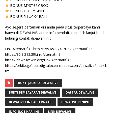
BONUS MYSTERY BOX
BONUS LUCKY SPIN
BONUS 5 LUCKY BALL
Ayo segera daftarkan diri anda pada situs terpercaya kami
hanya di DEWALIVE. Untuk info pendaftaran lebih lanjut boleh
hubungi kontak dibawah ini :
Link Alternatif 1 : http://159.65.1.249/Link Alternatif 2 :
https://96.9.212.39Link Alternatif 3 :
https://dewalivewin.org/Link Alternatif 4 :
https://orbit.sgp1.cdn.digitaloceanspaces.com/dewalive/index.h
tml
BUKTI JACKPOT DEWALIVE
BUKTI PEMBAYARAN DEWALIVE
DAFTAR DEWALIVE
DEWALIVE LINK ALTERNATIF
DEWALIVE PENIPU
INFO SLOT HARI INI
LINK DEWALIVE