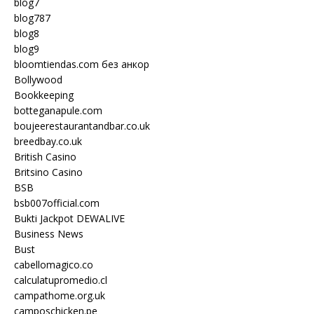
blog7
blog787
blog8
blog9
bloomtiendas.com без анкор
Bollywood
Bookkeeping
botteganapule.com
boujeerestaurantandbar.co.uk
breedbay.co.uk
British Casino
Britsino Casino
BSB
bsb007official.com
Bukti Jackpot DEWALIVE
Business News
Bust
cabellomagico.co
calculatupromedio.cl
campathome.org.uk
camposchicken.pe