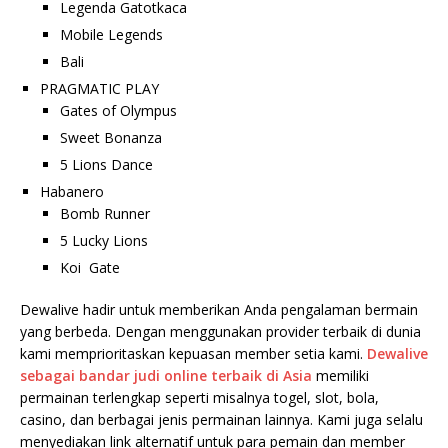
Legenda Gatotkaca
Mobile Legends
Bali
PRAGMATIC PLAY
Gates of Olympus
Sweet Bonanza
5 Lions Dance
Habanero
Bomb Runner
5 Lucky Lions
Koi Gate
Dewalive hadir untuk memberikan Anda pengalaman bermain
yang berbeda. Dengan menggunakan provider terbaik di dunia
kami memprioritaskan kepuasan member setia kami.
Dewalive
sebagai bandar judi online terbaik di Asia
memiliki
permainan terlengkap seperti misalnya togel, slot, bola,
casino, dan berbagai jenis permainan lainnya. Kami juga selalu
menyediakan link alternatif untuk para pemain dan member