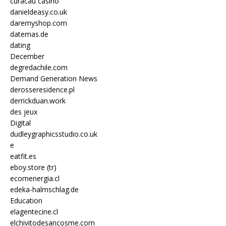
curacau casino
danieldeasy.co.uk
daremyshop.com
datemas.de
dating
December
degredachile.com
Demand Generation News
derosseresidence.pl
derrickduan.work
des jeux
Digital
dudleygraphicsstudio.co.uk
e
eatfit.es
eboy.store (tr)
ecomenergia.cl
edeka-halmschlag.de
Education
elagentecine.cl
elchivitodesancosme.com