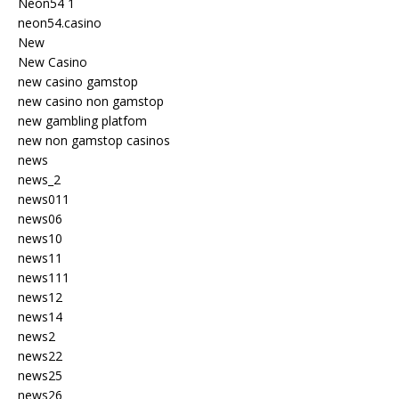
Neon54 1
neon54.casino
New
New Casino
new casino gamstop
new casino non gamstop
new gambling platfom
new non gamstop casinos
news
news_2
news011
news06
news10
news11
news111
news12
news14
news2
news22
news25
news26