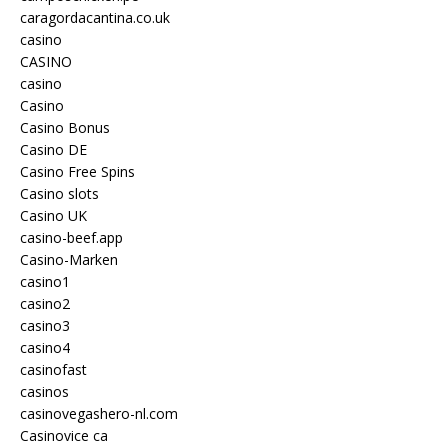
caragordacantina.co.uk
casino
CASINO
casino
Casino
Casino Bonus
Casino DE
Casino Free Spins
Casino slots
Casino UK
casino-beef.app
Casino-Marken
casino1
casino2
casino3
casino4
casinofast
casinos
casinovegashero-nl.com
Casinovice ca