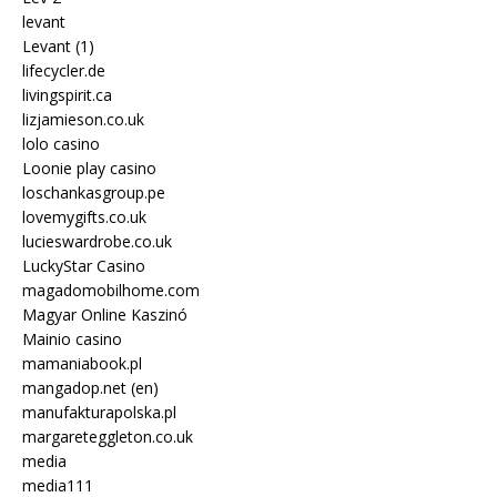
levant
Levant (1)
lifecycler.de
livingspirit.ca
lizjamieson.co.uk
lolo casino
Loonie play casino
loschankasgroup.pe
lovemygifts.co.uk
lucieswardrobe.co.uk
LuckyStar Casino
magadomobilhome.com
Magyar Online Kaszinó
Mainio casino
mamaniabook.pl
mangadop.net (en)
manufakturapolska.pl
margareteggleton.co.uk
media
media111