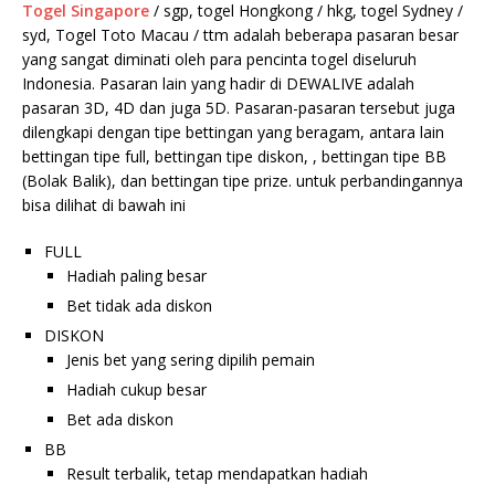
Togel Singapore
/ sgp, togel Hongkong / hkg, togel Sydney /
syd, Togel Toto Macau / ttm adalah beberapa pasaran besar
yang sangat diminati oleh para pencinta togel diseluruh
Indonesia. Pasaran lain yang hadir di DEWALIVE adalah
pasaran 3D, 4D dan juga 5D. Pasaran-pasaran tersebut juga
dilengkapi dengan tipe bettingan yang beragam, antara lain
bettingan tipe full, bettingan tipe diskon, , bettingan tipe BB
(Bolak Balik), dan bettingan tipe prize. untuk perbandingannya
bisa dilihat di bawah ini
FULL
Hadiah paling besar
Bet tidak ada diskon
DISKON
Jenis bet yang sering dipilih pemain
Hadiah cukup besar
Bet ada diskon
BB
Result terbalik, tetap mendapatkan hadiah