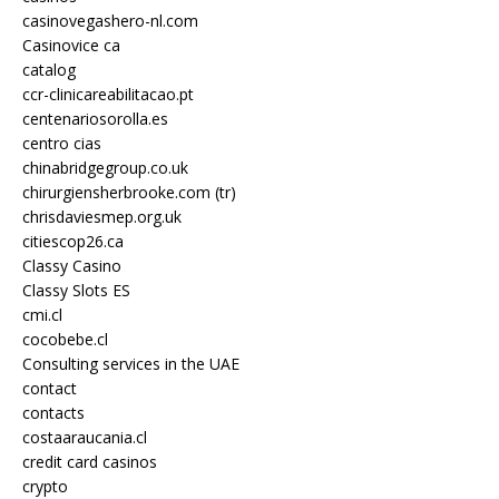
casinovegashero-nl.com
Casinovice ca
catalog
ccr-clinicareabilitacao.pt
centenariosorolla.es
centro cias
chinabridgegroup.co.uk
chirurgiensherbrooke.com (tr)
chrisdaviesmep.org.uk
citiescop26.ca
Classy Casino
Classy Slots ES
cmi.cl
cocobebe.cl
Consulting services in the UAE
contact
contacts
costaaraucania.cl
credit card casinos
crypto