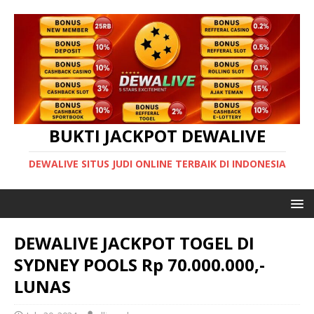
BUKTI JACKPOT DEWALIVE
DEWALIVE SITUS JUDI ONLINE TERBAIK DI INDONESIA
DEWALIVE JACKPOT TOGEL DI
SYDNEY POOLS Rp 70.000.000,-
LUNAS