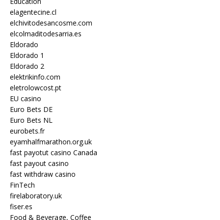
Education
elagentecine.cl
elchivitodesancosme.com
elcolmaditodesarria.es
Eldorado
Eldorado 1
Eldorado 2
elektrikinfo.com
eletrolowcost.pt
EU casino
Euro Bets DE
Euro Bets NL
eurobets.fr
eyamhalfmarathon.org.uk
fast payotut casino Canada
fast payout casino
fast withdraw casino
FinTech
firelaboratory.uk
fiser.es
Food & Beverage, Coffee