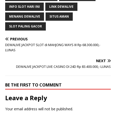
INFO SLOT HARI INI
LINK DEWALIVE
MENANG DEWALIVE
SITUS AMAN
SLOT PALING GACOR
PREVIOUS
DEWALIVE JACKPOT SLOT di MAHJONG WAYS III Rp 68.300.000,-
LUNAS
NEXT
DEWALIVE JACKPOT LIVE CASINO DI 24D Rp 83.400.000,- LUNAS
BE THE FIRST TO COMMENT
Leave a Reply
Your email address will not be published.