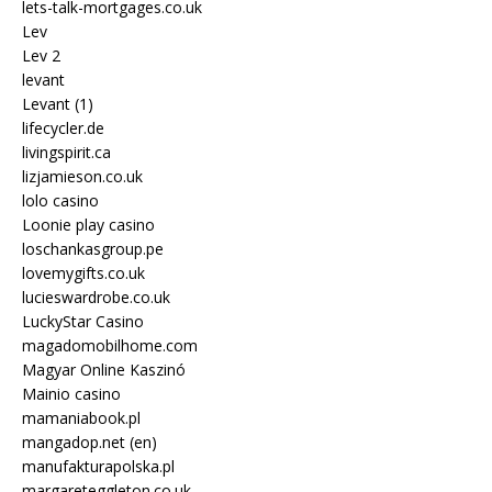
lets-talk-mortgages.co.uk
Lev
Lev 2
levant
Levant (1)
lifecycler.de
livingspirit.ca
lizjamieson.co.uk
lolo casino
Loonie play casino
loschankasgroup.pe
lovemygifts.co.uk
lucieswardrobe.co.uk
LuckyStar Casino
magadomobilhome.com
Magyar Online Kaszinó
Mainio casino
mamaniabook.pl
mangadop.net (en)
manufakturapolska.pl
margareteggleton.co.uk