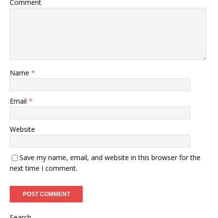
Comment
Name
*
Email
*
Website
Save my name, email, and website in this browser for the
next time I comment.
Search