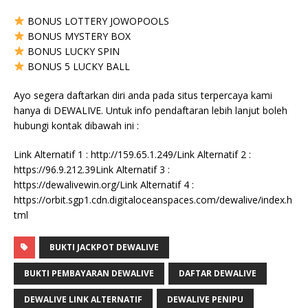
BONUS LOTTERY JOWOPOOLS
BONUS MYSTERY BOX
BONUS LUCKY SPIN
BONUS 5 LUCKY BALL
Ayo segera daftarkan diri anda pada situs terpercaya kami
hanya di DEWALIVE. Untuk info pendaftaran lebih lanjut boleh
hubungi kontak dibawah ini :
Link Alternatif 1 : http://159.65.1.249/Link Alternatif 2 :
https://96.9.212.39Link Alternatif 3 :
https://dewalivewin.org/Link Alternatif 4 :
https://orbit.sgp1.cdn.digitaloceanspaces.com/dewalive/index.h
tml
BUKTI JACKPOT DEWALIVE
BUKTI PEMBAYARAN DEWALIVE
DAFTAR DEWALIVE
DEWALIVE LINK ALTERNATIF
DEWALIVE PENIPU