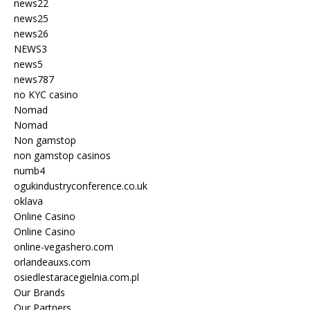
news22
news25
news26
NEWS3
news5
news787
no KYC casino
Nomad
Nomad
Non gamstop
non gamstop casinos
numb4
ogukindustryconference.co.uk
oklava
Online Casino
Online Casino
online-vegashero.com
orlandeauxs.com
osiedlestaracegielnia.com.pl
Our Brands
Our Partners