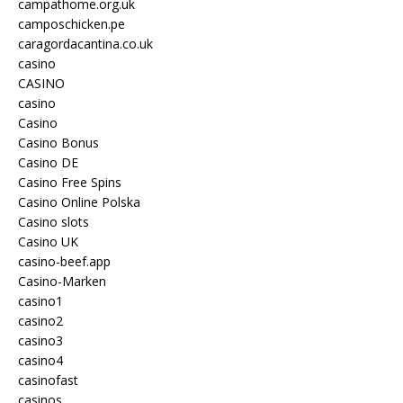
campathome.org.uk
camposchicken.pe
caragordacantina.co.uk
casino
CASINO
casino
Casino
Casino Bonus
Casino DE
Casino Free Spins
Casino Online Polska
Casino slots
Casino UK
casino-beef.app
Casino-Marken
casino1
casino2
casino3
casino4
casinofast
casinos