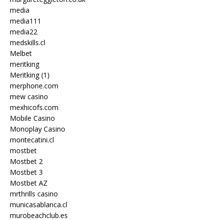
media
media111
media22
medskills.cl
Melbet
meritking
Meritking (1)
merphone.com
mew casino
mexhicofs.com
Mobile Casino
Monoplay Casino
montecatini.cl
mostbet
Mostbet 2
Mostbet 3
Mostbet AZ
mrthrills casino
municasablanca.cl
murobeachclub.es