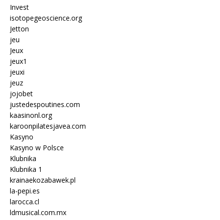
Invest
isotopegeoscience.org
Jetton
jeu
Jeux
jeux1
jeuxi
jeuz
jojobet
justedespoutines.com
kaasinonl.org
karoonpilatesjavea.com
Kasyno
Kasyno w Polsce
Klubnika
Klubnika 1
krainaekozabawek.pl
la-pepi.es
larocca.cl
ldmusical.com.mx