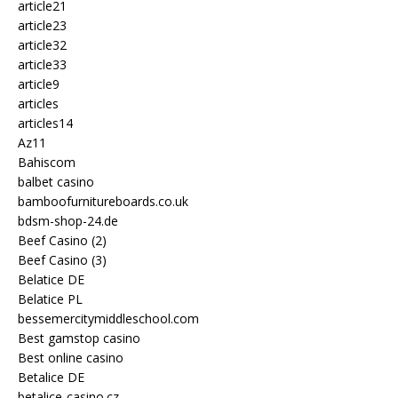
article21
article23
article32
article33
article9
articles
articles14
Az11
Bahiscom
balbet casino
bamboofurnitureboards.co.uk
bdsm-shop-24.de
Beef Casino (2)
Beef Casino (3)
Belatice DE
Belatice PL
bessemercitymiddleschool.com
Best gamstop casino
Best online casino
Betalice DE
betalice-casino.cz