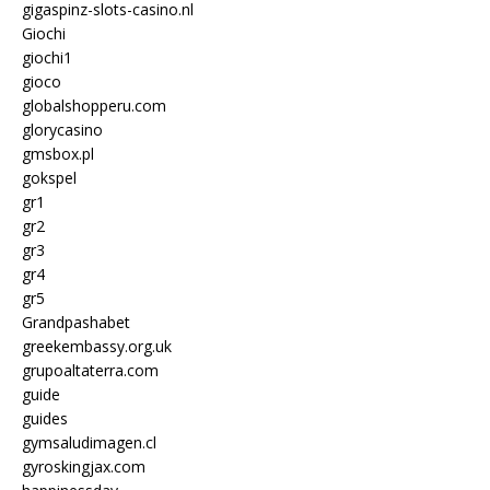
gigaspinz-slots-casino.nl
Giochi
giochi1
gioco
globalshopperu.com
glorycasino
gmsbox.pl
gokspel
gr1
gr2
gr3
gr4
gr5
Grandpashabet
greekembassy.org.uk
grupoaltaterra.com
guide
guides
gymsaludimagen.cl
gyroskingjax.com