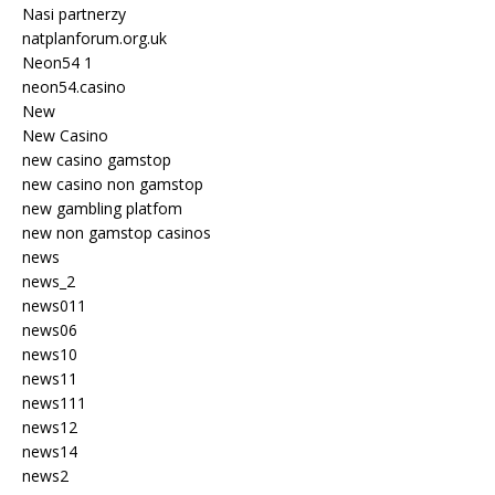
Nasi partnerzy
natplanforum.org.uk
Neon54 1
neon54.casino
New
New Casino
new casino gamstop
new casino non gamstop
new gambling platfom
new non gamstop casinos
news
news_2
news011
news06
news10
news11
news111
news12
news14
news2