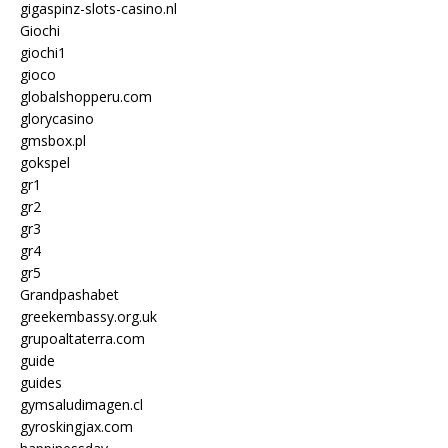
gigaspinz-slots-casino.nl
Giochi
giochi1
gioco
globalshopperu.com
glorycasino
gmsbox.pl
gokspel
gr1
gr2
gr3
gr4
gr5
Grandpashabet
greekembassy.org.uk
grupoaltaterra.com
guide
guides
gymsaludimagen.cl
gyroskingjax.com