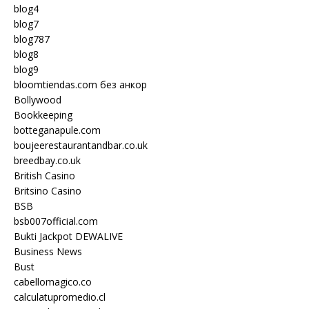
blog4
blog7
blog787
blog8
blog9
bloomtiendas.com без анкор
Bollywood
Bookkeeping
botteganapule.com
boujeerestaurantandbar.co.uk
breedbay.co.uk
British Casino
Britsino Casino
BSB
bsb007official.com
Bukti Jackpot DEWALIVE
Business News
Bust
cabellomagico.co
calculatupromedio.cl