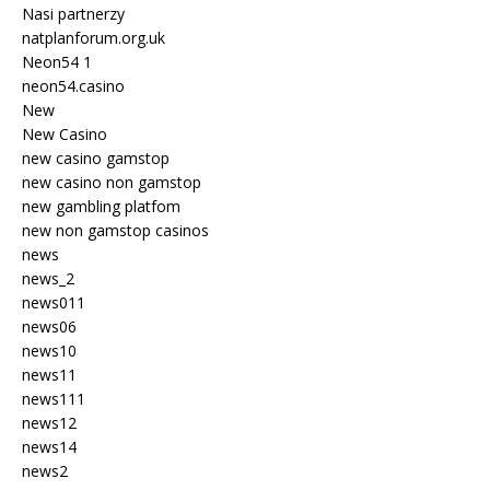
Nasi partnerzy
natplanforum.org.uk
Neon54 1
neon54.casino
New
New Casino
new casino gamstop
new casino non gamstop
new gambling platfom
new non gamstop casinos
news
news_2
news011
news06
news10
news11
news111
news12
news14
news2