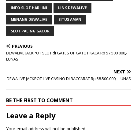
INFO SLOT HARI INI
LINK DEWALIVE
MENANG DEWALIVE
SITUS AMAN
SLOT PALING GACOR
PREVIOUS
DEWALIVE JACKPOT SLOT di GATES OF GATOT KACA Rp 57.500.000,-
LUNAS
NEXT
DEWALIVE JACKPOT LIVE CASINO DI BACCARAT Rp 58.500.000,- LUNAS
BE THE FIRST TO COMMENT
Leave a Reply
Your email address will not be published.