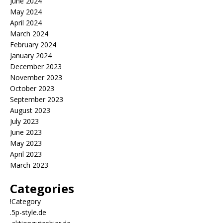
June 2024
May 2024
April 2024
March 2024
February 2024
January 2024
December 2023
November 2023
October 2023
September 2023
August 2023
July 2023
June 2023
May 2023
April 2023
March 2023
Categories
!Category
.5p-style.de