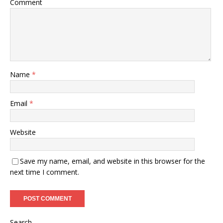
Comment
Name
*
Email
*
Website
Save my name, email, and website in this browser for the
next time I comment.
Search