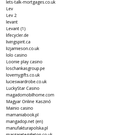
lets-talk-mortgages.co.uk
Lev
Lev 2
levant
Levant (1)
lifecycler.de
livingspirit.ca
lizjamieson.co.uk
lolo casino
Loonie play casino
loschankasgroup.pe
lovemygifts.co.uk
lucieswardrobe.co.uk
LuckyStar Casino
magadomobilhome.com
Magyar Online Kaszinó
Mainio casino
mamaniabook.pl
mangadop.net (en)
manufakturapolska.pl
margareteggleton.co.uk