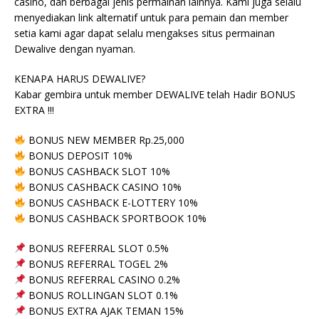
casino, dan berbagai jenis permainan lainnya. Kami juga selalu
menyediakan link alternatif untuk para pemain dan member
setia kami agar dapat selalu mengakses situs permainan
Dewalive dengan nyaman.
KENAPA HARUS DEWALIVE?
Kabar gembira untuk member DEWALIVE telah Hadir BONUS
EXTRA !!!
BONUS NEW MEMBER Rp.25,000
BONUS DEPOSIT 10%
BONUS CASHBACK SLOT 10%
BONUS CASHBACK CASINO 10%
BONUS CASHBACK E-LOTTERY 10%
BONUS CASHBACK SPORTBOOK 10%
BONUS REFERRAL SLOT 0.5%
BONUS REFERRAL TOGEL 2%
BONUS REFERRAL CASINO 0.2%
BONUS ROLLINGAN SLOT 0.1%
BONUS EXTRA AJAK TEMAN 15%