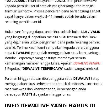
100.000.000
,-.
telah dibayarkan
LUNAS
oleh pihak dewalive
kepada pemilik user id setelah yang bersangkutan mengisi
formulir
withdraw
. Proses pencairan dana berlangsung sangat
cepat hanya dalam waktu
5-11 menit
sudah berada dalam
rekening pemilik user id.
Bukti transfer yang dapat anda lihat adalah bukti
SAH / VALID
yang langsung di dapatkan melalui bukti transaksi dari Bank
yang digunakan untuk pengiriman dana pada rekening pemilik
user id. Terima kasih kami sampaikan kepada para pengguna
setia
DEWALIVE
yang telah menggunakan situs kami, sebagai
Bandar Terpercaya yang pastinya membayar semua
kemenangan member hingga lunas. Apakah
DEWALIVE
PENIPU
? Reputasi “
DEWALIVE
TERPERCAYA
” sudah sangat melekat.
Puluhan hingga ratusan ribu pengguna setia
DEWALIVE
tetap
menggunakan situs terbesar dan terbaik di Indonesia ini. Hapus
rasa was-was dan khawatir anda, kemenangan anda
berapapun
PASTI
dibayarkan hingga lunas.
INFO DEWALIVE
YANG HARUS DI