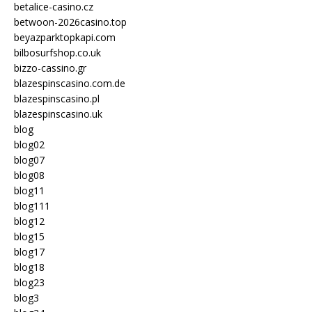
betalice-casino.cz
betwoon-2026casino.top
beyazparktopkapi.com
bilbosurfshop.co.uk
bizzo-cassino.gr
blazespinscasino.com.de
blazespinscasino.pl
blazespinscasino.uk
blog
blog02
blog07
blog08
blog11
blog111
blog12
blog15
blog17
blog18
blog23
blog3