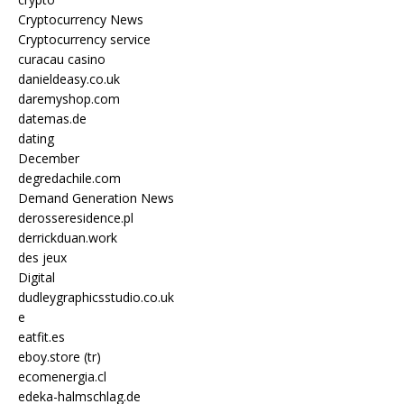
Cryptocurrency News
Cryptocurrency service
curacau casino
danieldeasy.co.uk
daremyshop.com
datemas.de
dating
December
degredachile.com
Demand Generation News
derosseresidence.pl
derrickduan.work
des jeux
Digital
dudleygraphicsstudio.co.uk
e
eatfit.es
eboy.store (tr)
ecomenergia.cl
edeka-halmschlag.de