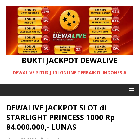
BUKTI JACKPOT DEWALIVE
DEWALIVE SITUS JUDI ONLINE TERBAIK DI INDONESIA
DEWALIVE JACKPOT SLOT di
STARLIGHT PRINCESS 1000 Rp
84.000.000,- LUNAS