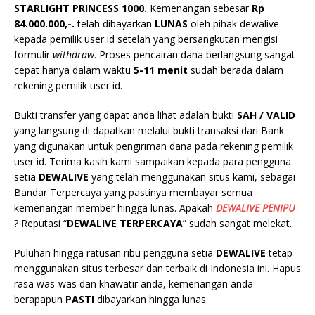
STARLIGHT PRINCESS 1000.
Kemenangan sebesar
Rp
84.000.000
,-.
telah dibayarkan
LUNAS
oleh pihak dewalive
kepada pemilik user id setelah yang bersangkutan mengisi
formulir
withdraw
. Proses pencairan dana berlangsung sangat
cepat hanya dalam waktu
5-11 menit
sudah berada dalam
rekening pemilik user id.
Bukti transfer yang dapat anda lihat adalah bukti
SAH / VALID
yang langsung di dapatkan melalui bukti transaksi dari Bank
yang digunakan untuk pengiriman dana pada rekening pemilik
user id. Terima kasih kami sampaikan kepada para pengguna
setia
DEWALIVE
yang telah menggunakan situs kami, sebagai
Bandar Terpercaya yang pastinya membayar semua
kemenangan member hingga lunas. Apakah
DEWALIVE
PENIPU
? Reputasi “
DEWALIVE
TERPERCAYA
” sudah sangat melekat.
Puluhan hingga ratusan ribu pengguna setia
DEWALIVE
tetap
menggunakan situs terbesar dan terbaik di Indonesia ini. Hapus
rasa was-was dan khawatir anda, kemenangan anda
berapapun
PASTI
dibayarkan hingga lunas.