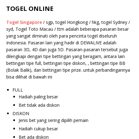
TOGEL ONLINE
Togel Singapore
/ sgp, togel Hongkong / hkg, togel Sydney /
syd, Togel Toto Macau / ttm adalah beberapa pasaran besar
yang sangat diminati oleh para pencinta togel diseluruh
Indonesia. Pasaran lain yang hadir di DEWALIVE adalah
pasaran 3D, 4D dan juga 5D. Pasaran-pasaran tersebut juga
dilengkapi dengan tipe bettingan yang beragam, antara lain
bettingan tipe full, bettingan tipe diskon, , bettingan tipe BB
(Bolak Balik), dan bettingan tipe prize. untuk perbandingannya
bisa dilihat di bawah ini
FULL
Hadiah paling besar
Bet tidak ada diskon
DISKON
Jenis bet yang sering dipilih pemain
Hadiah cukup besar
Bet ada diskon