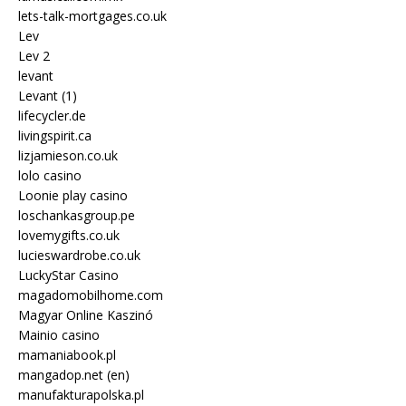
lets-talk-mortgages.co.uk
Lev
Lev 2
levant
Levant (1)
lifecycler.de
livingspirit.ca
lizjamieson.co.uk
lolo casino
Loonie play casino
loschankasgroup.pe
lovemygifts.co.uk
lucieswardrobe.co.uk
LuckyStar Casino
magadomobilhome.com
Magyar Online Kaszinó
Mainio casino
mamaniabook.pl
mangadop.net (en)
manufakturapolska.pl