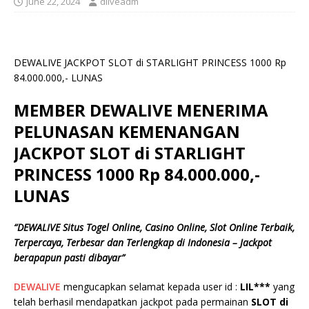
June 22, 2024
dliveadm
DEWALIVE JACKPOT SLOT di STARLIGHT PRINCESS 1000 Rp
84.000.000,- LUNAS
MEMBER DEWALIVE MENERIMA
PELUNASAN KEMENANGAN
JACKPOT SLOT di STARLIGHT
PRINCESS 1000 Rp 84.000.000,-
LUNAS
“
DEWALIVE
Situs Togel Online, Casino Online, Slot Online Terbaik,
Terpercaya, Terbesar dan Terlengkap di Indonesia – Jackpot
berapapun pasti dibayar”
DEWALIVE
mengucapkan selamat kepada user id :
LIL***
yang
telah berhasil mendapatkan jackpot pada permainan
SLOT di