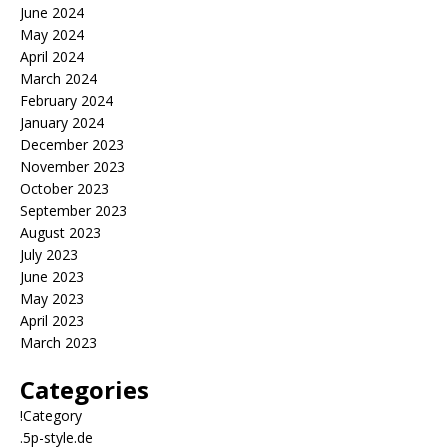
June 2024
May 2024
April 2024
March 2024
February 2024
January 2024
December 2023
November 2023
October 2023
September 2023
August 2023
July 2023
June 2023
May 2023
April 2023
March 2023
Categories
!Category
.5p-style.de