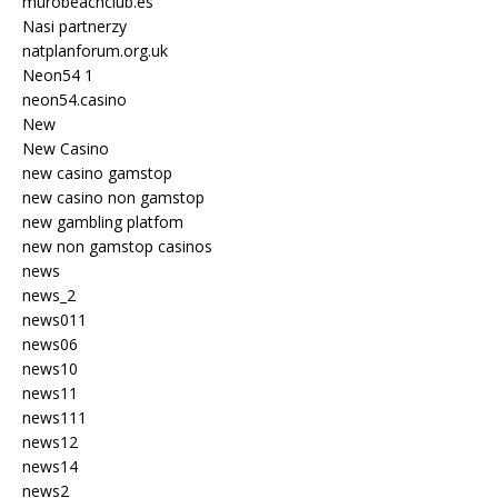
murobeachclub.es
Nasi partnerzy
natplanforum.org.uk
Neon54 1
neon54.casino
New
New Casino
new casino gamstop
new casino non gamstop
new gambling platfom
new non gamstop casinos
news
news_2
news011
news06
news10
news11
news111
news12
news14
news2