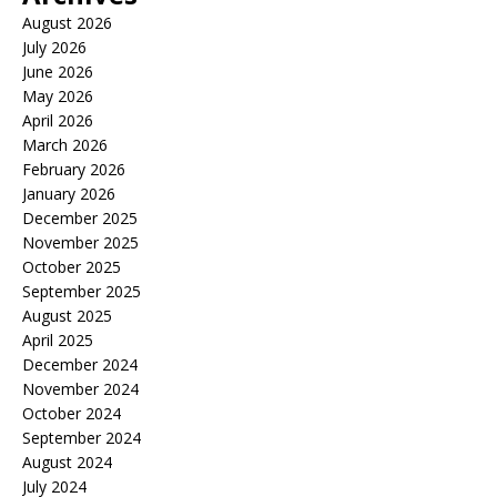
August 2026
July 2026
June 2026
May 2026
April 2026
March 2026
February 2026
January 2026
December 2025
November 2025
October 2025
September 2025
August 2025
April 2025
December 2024
November 2024
October 2024
September 2024
August 2024
July 2024