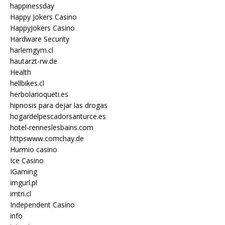
happinessday
Happy Jokers Casino
HappyJokers Casino
Hardware Security
harlemgym.cl
hautarzt-rw.de
Health
hellbikes.cl
herbolarioqueti.es
hipnosis para dejar las drogas
hogardelpescadorsanturce.es
hotel-renneslesbains.com
httpswww.comchay.de
Hurmio casino
Ice Casino
IGaming
imgurl.pl
imtri.cl
Independent Casino
info