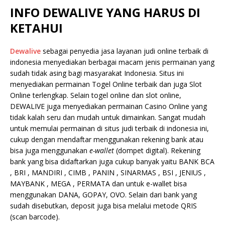
INFO DEWALIVE
YANG HARUS DI
KETAHUI
Dewalive
sebagai penyedia jasa layanan judi online terbaik di
indonesia menyediakan berbagai macam jenis permainan yang
sudah tidak asing bagi masyarakat Indonesia. Situs ini
menyediakan permainan Togel Online terbaik dan juga Slot
Online terlengkap. Selain togel online dan slot online,
DEWALIVE juga menyediakan permainan Casino Online yang
tidak kalah seru dan mudah untuk dimainkan. Sangat mudah
untuk memulai permainan di situs judi terbaik di indonesia ini,
cukup dengan mendaftar menggunakan rekening bank atau
bisa juga menggunakan
e-wallet
(dompet digital). Rekening
bank yang bisa didaftarkan juga cukup banyak yaitu BANK BCA
, BRI , MANDIRI , CIMB , PANIN , SINARMAS , BSI , JENIUS ,
MAYBANK , MEGA , PERMATA dan untuk e-wallet bisa
menggunakan DANA, GOPAY, OVO. Selain dari bank yang
sudah disebutkan, deposit juga bisa melalui metode QRIS
(scan barcode).