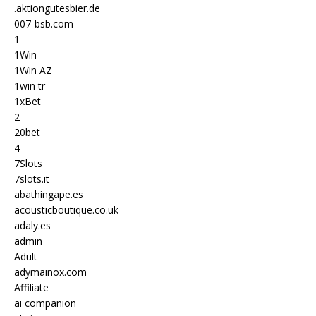
.aktiongutesbier.de
007-bsb.com
1
1Win
1Win AZ
1win tr
1xBet
2
20bet
4
7Slots
7slots.it
abathingape.es
acousticboutique.co.uk
adaly.es
admin
Adult
adymainox.com
Affiliate
ai companion