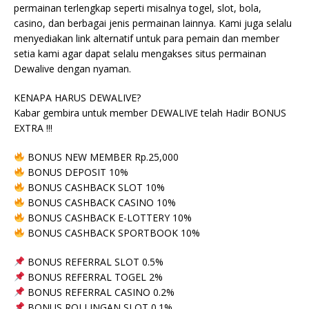
permainan terlengkap seperti misalnya togel, slot, bola,
casino, dan berbagai jenis permainan lainnya. Kami juga selalu
menyediakan link alternatif untuk para pemain dan member
setia kami agar dapat selalu mengakses situs permainan
Dewalive dengan nyaman.
KENAPA HARUS DEWALIVE?
Kabar gembira untuk member DEWALIVE telah Hadir BONUS
EXTRA !!!
BONUS NEW MEMBER Rp.25,000
BONUS DEPOSIT 10%
BONUS CASHBACK SLOT 10%
BONUS CASHBACK CASINO 10%
BONUS CASHBACK E-LOTTERY 10%
BONUS CASHBACK SPORTBOOK 10%
BONUS REFERRAL SLOT 0.5%
BONUS REFERRAL TOGEL 2%
BONUS REFERRAL CASINO 0.2%
BONUS ROLLINGAN SLOT 0.1%