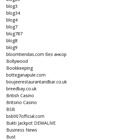
blog3
blog34
blog4
blog7
blog787
blog8
blog9
bloomtiendas.com без анкор
Bollywood
Bookkeeping
botteganapule.com
boujeerestaurantandbar.co.uk
breedbay.co.uk
British Casino
Britsino Casino
BSB
bsb007official.com
Bukti Jackpot DEWALIVE
Business News
Bust