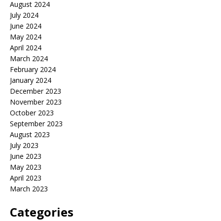
August 2024
July 2024
June 2024
May 2024
April 2024
March 2024
February 2024
January 2024
December 2023
November 2023
October 2023
September 2023
August 2023
July 2023
June 2023
May 2023
April 2023
March 2023
Categories