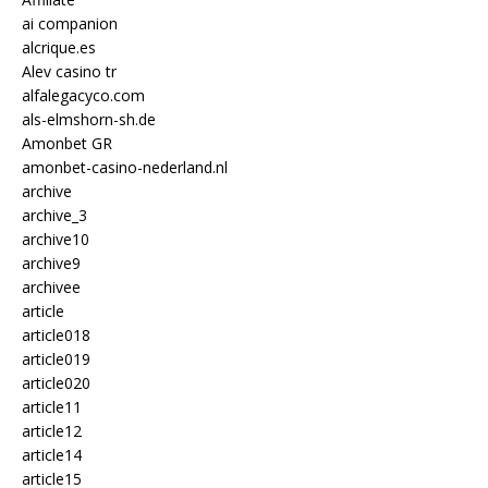
ai companion
alcrique.es
Alev casino tr
alfalegacyco.com
als-elmshorn-sh.de
Amonbet GR
amonbet-casino-nederland.nl
archive
archive_3
archive10
archive9
archivee
article
article018
article019
article020
article11
article12
article14
article15