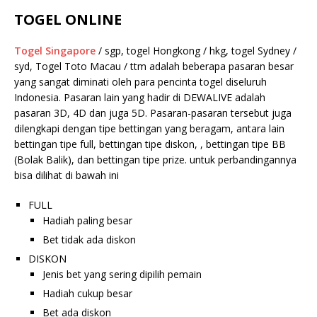
TOGEL ONLINE
Togel Singapore
/ sgp, togel Hongkong / hkg, togel Sydney /
syd, Togel Toto Macau / ttm adalah beberapa pasaran besar
yang sangat diminati oleh para pencinta togel diseluruh
Indonesia. Pasaran lain yang hadir di DEWALIVE adalah
pasaran 3D, 4D dan juga 5D. Pasaran-pasaran tersebut juga
dilengkapi dengan tipe bettingan yang beragam, antara lain
bettingan tipe full, bettingan tipe diskon, , bettingan tipe BB
(Bolak Balik), dan bettingan tipe prize. untuk perbandingannya
bisa dilihat di bawah ini
FULL
Hadiah paling besar
Bet tidak ada diskon
DISKON
Jenis bet yang sering dipilih pemain
Hadiah cukup besar
Bet ada diskon