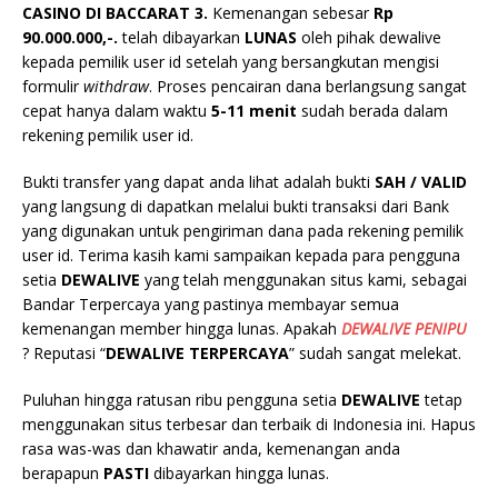
CASINO
DI BACCARAT 3.
Kemenangan sebesar
Rp
90.000.000
,-.
telah dibayarkan
LUNAS
oleh pihak dewalive
kepada pemilik user id setelah yang bersangkutan mengisi
formulir
withdraw
. Proses pencairan dana berlangsung sangat
cepat hanya dalam waktu
5-11 menit
sudah berada dalam
rekening pemilik user id.
Bukti transfer yang dapat anda lihat adalah bukti
SAH / VALID
yang langsung di dapatkan melalui bukti transaksi dari Bank
yang digunakan untuk pengiriman dana pada rekening pemilik
user id. Terima kasih kami sampaikan kepada para pengguna
setia
DEWALIVE
yang telah menggunakan situs kami, sebagai
Bandar Terpercaya yang pastinya membayar semua
kemenangan member hingga lunas. Apakah
DEWALIVE
PENIPU
? Reputasi “
DEWALIVE
TERPERCAYA
” sudah sangat melekat.
Puluhan hingga ratusan ribu pengguna setia
DEWALIVE
tetap
menggunakan situs terbesar dan terbaik di Indonesia ini. Hapus
rasa was-was dan khawatir anda, kemenangan anda
berapapun
PASTI
dibayarkan hingga lunas.