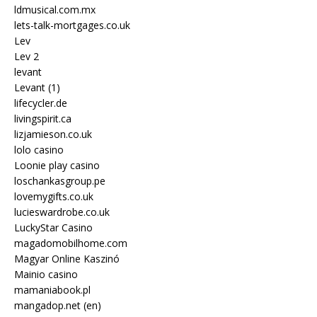
ldmusical.com.mx
lets-talk-mortgages.co.uk
Lev
Lev 2
levant
Levant (1)
lifecycler.de
livingspirit.ca
lizjamieson.co.uk
lolo casino
Loonie play casino
loschankasgroup.pe
lovemygifts.co.uk
lucieswardrobe.co.uk
LuckyStar Casino
magadomobilhome.com
Magyar Online Kaszinó
Mainio casino
mamaniabook.pl
mangadop.net (en)