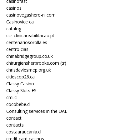
casinofast
casinos
casinovegashero-nl.com
Casinovice ca
catalog
ccr-clinicareabilitacao.pt
centenariosorolla.es
centro cias
chinabridgegroup.co.uk
chirurgiensherbrooke.com (tr)
chrisdaviesmep.org.uk
citiescop26.ca
Classy Casino
Classy Slots ES
cmi.cl
cocobebe.cl
Consulting services in the UAE
contact
contacts
costaaraucania.cl
credit card casinos