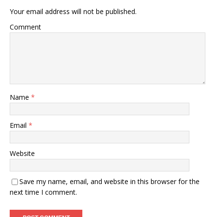
Your email address will not be published.
Comment
Name
*
Email
*
Website
Save my name, email, and website in this browser for the
next time I comment.