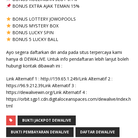
BONUS EXTRA AJAK TEMAN 15%
BONUS LOTTERY JOWOPOOLS
BONUS MYSTERY BOX
BONUS LUCKY SPIN
BONUS 5 LUCKY BALL
Ayo segera daftarkan diri anda pada situs terpercaya kami
hanya di DEWALIVE. Untuk info pendaftaran lebih lanjut boleh
hubungi kontak dibawah ini :
Link Alternatif 1 : http://159.65.1.249/Link Alternatif 2 :
https://96.9.212.39Link Alternatif 3 :
https://dewalivewin.org/Link Alternatif 4 :
https://orbit.sgp1.cdn.digitaloceanspaces.com/dewalive/index.h
tml
BUKTI JACKPOT DEWALIVE
BUKTI PEMBAYARAN DEWALIVE
DAFTAR DEWALIVE