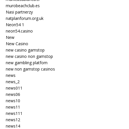
murobeachclub.es
Nasi partnerzy
natplanforum.org.uk
Neon54 1
neon54.casino
New
New Casino
new casino gamstop
new casino non gamstop
new gambling platfom
new non gamstop casinos
news
news_2
news011
news06
news10
news11
news111
news12
news14