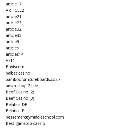
article17
ARTICLE2
article21
article23
article32
article33
article9
articles
articles14
Az11
Bahiscom
balbet casino
bamboofurnitureboards.co.uk
bdsm-shop-24.de
Beef Casino (2)
Beef Casino (3)
Belatice DE
Belatice PL
bessemercitymiddleschool.com
Best gamstop casino