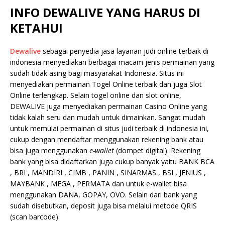
INFO DEWALIVE
YANG HARUS DI
KETAHUI
Dewalive
sebagai penyedia jasa layanan judi online terbaik di
indonesia menyediakan berbagai macam jenis permainan yang
sudah tidak asing bagi masyarakat Indonesia. Situs ini
menyediakan permainan Togel Online terbaik dan juga Slot
Online terlengkap. Selain togel online dan slot online,
DEWALIVE juga menyediakan permainan Casino Online yang
tidak kalah seru dan mudah untuk dimainkan. Sangat mudah
untuk memulai permainan di situs judi terbaik di indonesia ini,
cukup dengan mendaftar menggunakan rekening bank atau
bisa juga menggunakan
e-wallet
(dompet digital). Rekening
bank yang bisa didaftarkan juga cukup banyak yaitu BANK BCA
, BRI , MANDIRI , CIMB , PANIN , SINARMAS , BSI , JENIUS ,
MAYBANK , MEGA , PERMATA dan untuk e-wallet bisa
menggunakan DANA, GOPAY, OVO. Selain dari bank yang
sudah disebutkan, deposit juga bisa melalui metode QRIS
(scan barcode).