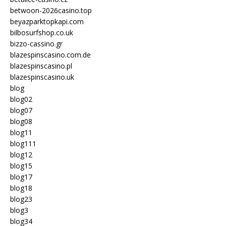
betwoon-2026casino.top
beyazparktopkapi.com
bilbosurfshop.co.uk
bizzo-cassino.gr
blazespinscasino.com.de
blazespinscasino.pl
blazespinscasino.uk
blog
blog02
blog07
blog08
blog11
blog111
blog12
blog15
blog17
blog18
blog23
blog3
blog34