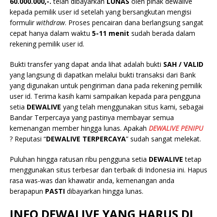
60.000.000
,-.
telah dibayarkan
LUNAS
oleh pihak dewalive
kepada pemilik user id setelah yang bersangkutan mengisi
formulir
withdraw
. Proses pencairan dana berlangsung sangat
cepat hanya dalam waktu
5-11 menit
sudah berada dalam
rekening pemilik user id.
Bukti transfer yang dapat anda lihat adalah bukti
SAH / VALID
yang langsung di dapatkan melalui bukti transaksi dari Bank
yang digunakan untuk pengiriman dana pada rekening pemilik
user id. Terima kasih kami sampaikan kepada para pengguna
setia
DEWALIVE
yang telah menggunakan situs kami, sebagai
Bandar Terpercaya yang pastinya membayar semua
kemenangan member hingga lunas. Apakah
DEWALIVE
PENIPU
? Reputasi “
DEWALIVE
TERPERCAYA
” sudah sangat melekat.
Puluhan hingga ratusan ribu pengguna setia
DEWALIVE
tetap
menggunakan situs terbesar dan terbaik di Indonesia ini. Hapus
rasa was-was dan khawatir anda, kemenangan anda
berapapun
PASTI
dibayarkan hingga lunas.
INFO DEWALIVE
YANG HARUS DI