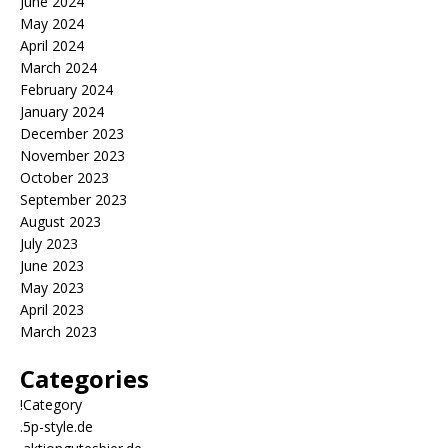
June 2024
May 2024
April 2024
March 2024
February 2024
January 2024
December 2023
November 2023
October 2023
September 2023
August 2023
July 2023
June 2023
May 2023
April 2023
March 2023
Categories
!Category
.5p-style.de