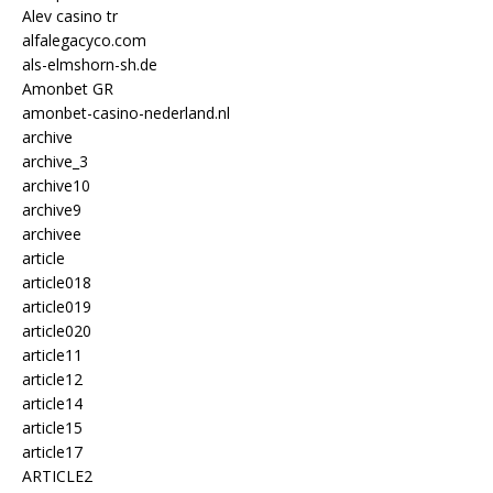
Alev casino tr
alfalegacyco.com
als-elmshorn-sh.de
Amonbet GR
amonbet-casino-nederland.nl
archive
archive_3
archive10
archive9
archivee
article
article018
article019
article020
article11
article12
article14
article15
article17
ARTICLE2