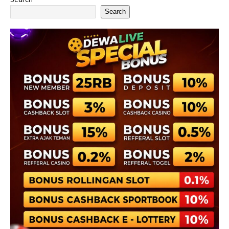
Search