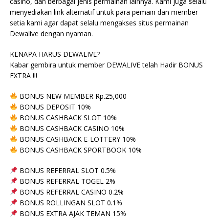
casino, dan berbagai jenis permainan lainnya. Kami juga selalu
menyediakan link alternatif untuk para pemain dan member
setia kami agar dapat selalu mengakses situs permainan
Dewalive dengan nyaman.
KENAPA HARUS DEWALIVE?
Kabar gembira untuk member DEWALIVE telah Hadir BONUS
EXTRA !!!
BONUS NEW MEMBER Rp.25,000
BONUS DEPOSIT 10%
BONUS CASHBACK SLOT 10%
BONUS CASHBACK CASINO 10%
BONUS CASHBACK E-LOTTERY 10%
BONUS CASHBACK SPORTBOOK 10%
BONUS REFERRAL SLOT 0.5%
BONUS REFERRAL TOGEL 2%
BONUS REFERRAL CASINO 0.2%
BONUS ROLLINGAN SLOT 0.1%
BONUS EXTRA AJAK TEMAN 15%