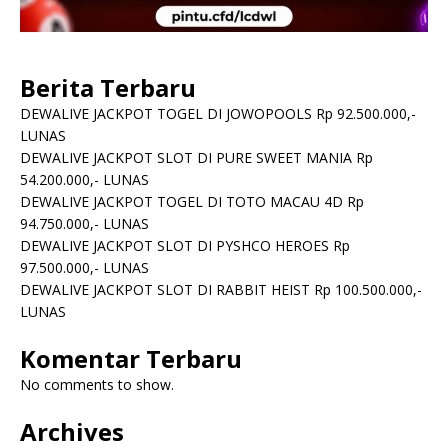
Berita Terbaru
DEWALIVE JACKPOT TOGEL DI JOWOPOOLS Rp 92.500.000,-
LUNAS
DEWALIVE JACKPOT SLOT DI PURE SWEET MANIA Rp
54.200.000,- LUNAS
DEWALIVE JACKPOT TOGEL DI TOTO MACAU 4D Rp
94.750.000,- LUNAS
DEWALIVE JACKPOT SLOT DI PYSHCO HEROES Rp
97.500.000,- LUNAS
DEWALIVE JACKPOT SLOT DI RABBIT HEIST Rp 100.500.000,-
LUNAS
Komentar Terbaru
No comments to show.
Archives