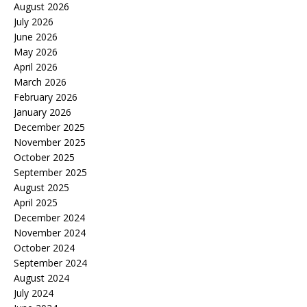
August 2026
July 2026
June 2026
May 2026
April 2026
March 2026
February 2026
January 2026
December 2025
November 2025
October 2025
September 2025
August 2025
April 2025
December 2024
November 2024
October 2024
September 2024
August 2024
July 2024