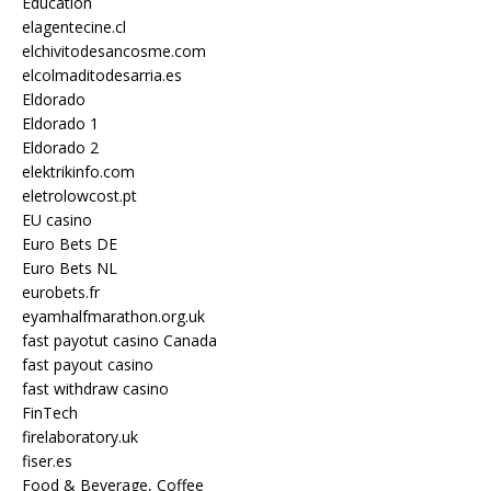
Education
elagentecine.cl
elchivitodesancosme.com
elcolmaditodesarria.es
Eldorado
Eldorado 1
Eldorado 2
elektrikinfo.com
eletrolowcost.pt
EU casino
Euro Bets DE
Euro Bets NL
eurobets.fr
eyamhalfmarathon.org.uk
fast payotut casino Canada
fast payout casino
fast withdraw casino
FinTech
firelaboratory.uk
fiser.es
Food & Beverage, Coffee