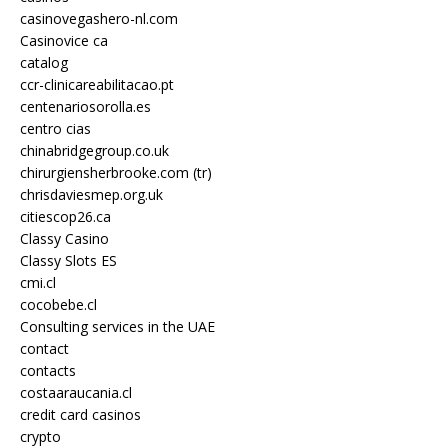
casinovegashero-nl.com
Casinovice ca
catalog
ccr-clinicareabilitacao.pt
centenariosorolla.es
centro cias
chinabridgegroup.co.uk
chirurgiensherbrooke.com (tr)
chrisdaviesmep.org.uk
citiescop26.ca
Classy Casino
Classy Slots ES
cmi.cl
cocobebe.cl
Consulting services in the UAE
contact
contacts
costaaraucania.cl
credit card casinos
crypto