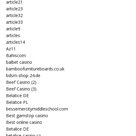
article21
article23
article32
article33
article9
articles
articles14
Az11
Bahiscom
balbet casino
bamboofurnitureboards.co.uk
bdsm-shop-24.de
Beef Casino (2)
Beef Casino (3)
Belatice DE
Belatice PL
bessemercitymiddleschool.com
Best gamstop casino
Best online casino
Betalice DE
betalice-casino.cz