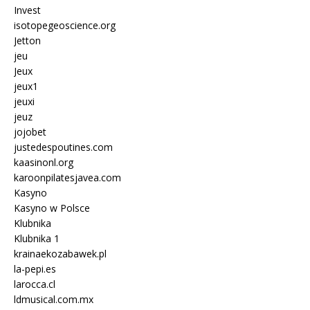
Invest
isotopegeoscience.org
Jetton
jeu
Jeux
jeux1
jeuxi
jeuz
jojobet
justedespoutines.com
kaasinonl.org
karoonpilatesjavea.com
Kasyno
Kasyno w Polsce
Klubnika
Klubnika 1
krainaekozabawek.pl
la-pepi.es
larocca.cl
ldmusical.com.mx