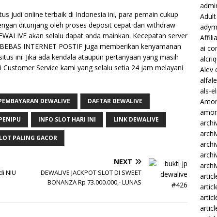
admi
 judi online terbaik di Indonesia ini, para pemain cukup
Adult
engan ditunjang oleh proses deposit cepat dan withdraw
adym
EWALIVE akan selalu dapat anda mainkan. Kecepatan server
Affili
an BEBAS INTERNET POSTIF juga memberikan kenyamanan
ai c
situs ini. Jika ada kendala ataupun pertanyaan yang masih
alcri
 Customer Service kami yang selalu setia 24 jam melayani
Alev 
alfa
als-e
 PEMBAYARAN DEWALIVE
DAFTAR DEWALIVE
Amon
amonb
PENIPU
INFO SLOT HARI INI
LINK DEWALIVE
archi
archi
LOT PALING GACOR
archi
archi
NEXT
archi
di NIU
DEWALIVE JACKPOT SLOT DI SWEET
articl
BONANZA Rp 73.000.000,- LUNAS
artic
artic
artic