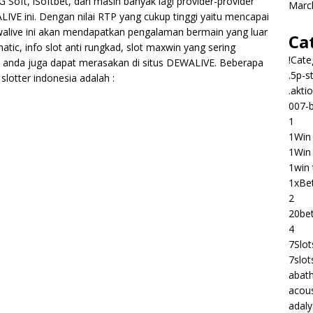
 Soft, iSoftbet, dan masih banyak lagi provider-provider
Marc
LIVE ini. Dengan nilai RTP yang cukup tinggi yaitu mencapai
dewalive ini akan mendapatkan pengalaman bermain yang luar
Ca
tic, info slot anti rungkad, slot maxwin yang sering
!Cate
n, anda juga dapat merasakan di situs DEWALIVE. Beberapa
.5p-s
lotter indonesia adalah :
.akti
007-
1
1Win
1Win
1win 
1xBe
2
20be
4
7Slot
7slots
abath
acous
adaly