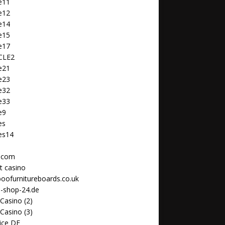
le11
le12
le14
le15
le17
CLE2
le21
le23
le32
le33
le9
es
les14
scom
t casino
oofurnitureboards.co.uk
-shop-24.de
Casino (2)
Casino (3)
ice DE