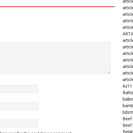
artic
artic
artic
artic
artic
ARTI
artic
artic
artic
artic
artic
articl
artic
Az11
Bahi
balbe
bamb
bdsm
Beef 
Beef 
Belat