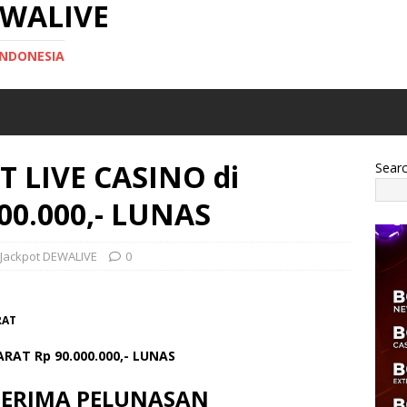
EWALIVE
 INDONESIA
 LIVE CASINO di
Sear
00.000,- LUNAS
 Jackpot DEWALIVE
0
RAT
RAT Rp 90.000.000,- LUNAS
NERIMA PELUNASAN