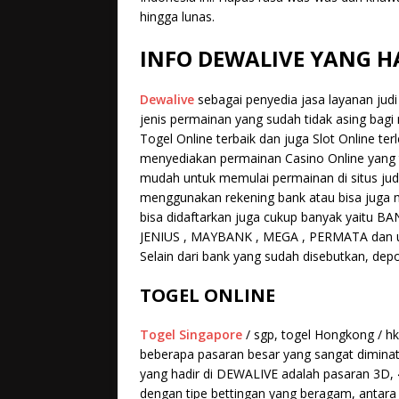
hingga lunas.
INFO DEWALIVE
YANG H
Dewalive
sebagai penyedia jasa layanan jud
jenis permainan yang sudah tidak asing bagi
Togel Online terbaik dan juga Slot Online ter
menyediakan permainan Casino Online yang 
mudah untuk memulai permainan di situs judi
menggunakan rekening bank atau bisa jug
bisa didaftarkan juga cukup banyak yaitu B
JENIUS , MAYBANK , MEGA , PERMATA dan u
Selain dari bank yang sudah disebutkan, depo
TOGEL ONLINE
Togel Singapore
/ sgp, togel Hongkong / hk
beberapa pasaran besar yang sangat diminati 
yang hadir di DEWALIVE adalah pasaran 3D, 
dengan tipe bettingan yang beragam, antara lai