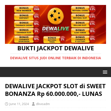
BUKTI JACKPOT DEWALIVE
DEWALIVE SITUS JUDI ONLINE TERBAIK DI INDONESIA
DEWALIVE JACKPOT SLOT di SWEET
BONANZA Rp 60.000.000,- LUNAS
June 11, 2024
dliveadm