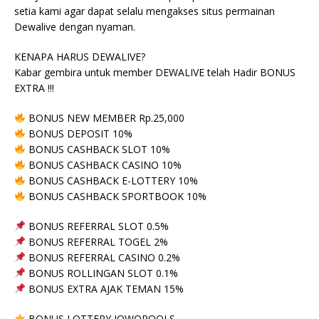
setia kami agar dapat selalu mengakses situs permainan
Dewalive dengan nyaman.
KENAPA HARUS DEWALIVE?
Kabar gembira untuk member DEWALIVE telah Hadir BONUS
EXTRA !!!
BONUS NEW MEMBER Rp.25,000
BONUS DEPOSIT 10%
BONUS CASHBACK SLOT 10%
BONUS CASHBACK CASINO 10%
BONUS CASHBACK E-LOTTERY 10%
BONUS CASHBACK SPORTBOOK 10%
BONUS REFERRAL SLOT 0.5%
BONUS REFERRAL TOGEL 2%
BONUS REFERRAL CASINO 0.2%
BONUS ROLLINGAN SLOT 0.1%
BONUS EXTRA AJAK TEMAN 15%
BONUS LOTTERY JOWOPOOLS