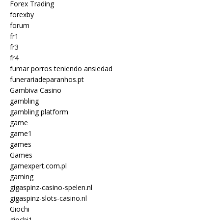
Forex Trading
forexby
forum
fr1
fr3
fr4
fumar porros teniendo ansiedad
funerariadeparanhos.pt
Gambiva Casino
gambling
gambling platform
game
game1
games
Games
gamexpert.com.pl
gaming
gigaspinz-casino-spelen.nl
gigaspinz-slots-casino.nl
Giochi
giochi1