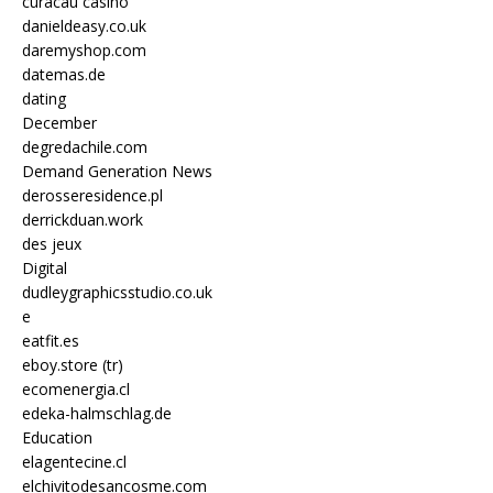
curacau casino
danieldeasy.co.uk
daremyshop.com
datemas.de
dating
December
degredachile.com
Demand Generation News
derosseresidence.pl
derrickduan.work
des jeux
Digital
dudleygraphicsstudio.co.uk
e
eatfit.es
eboy.store (tr)
ecomenergia.cl
edeka-halmschlag.de
Education
elagentecine.cl
elchivitodesancosme.com