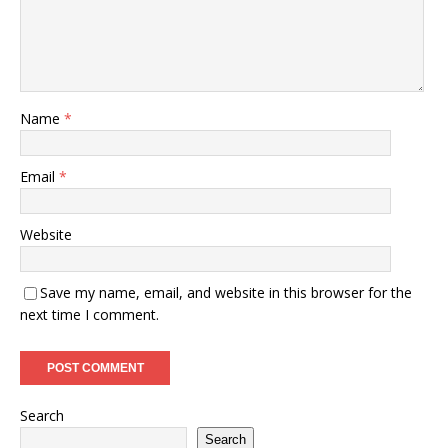
Name
*
Email
*
Website
Save my name, email, and website in this browser for the
next time I comment.
Search
Search