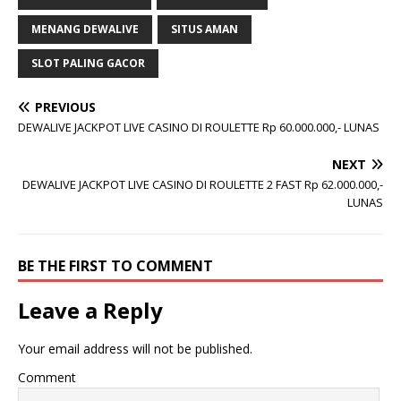
MENANG DEWALIVE
SITUS AMAN
SLOT PALING GACOR
PREVIOUS
DEWALIVE JACKPOT LIVE CASINO DI ROULETTE Rp 60.000.000,- LUNAS
NEXT
DEWALIVE JACKPOT LIVE CASINO DI ROULETTE 2 FAST Rp 62.000.000,-
LUNAS
BE THE FIRST TO COMMENT
Leave a Reply
Your email address will not be published.
Comment