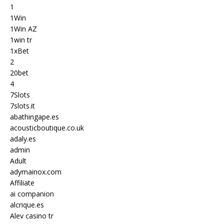
1
1Win
1Win AZ
1win tr
1xBet
2
20bet
4
7Slots
7slots.it
abathingape.es
acousticboutique.co.uk
adaly.es
admin
Adult
adymainox.com
Affiliate
ai companion
alcrique.es
Alev casino tr