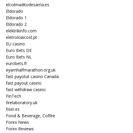
elcolmaditodesarria.es
Eldorado
Eldorado 1
Eldorado 2
elektrikinfo.com
eletrolowcost.pt
EU casino
Euro Bets DE
Euro Bets NL
eurobets.fr
eyamhalfmarathon.org.uk
fast payotut casino Canada
fast payout casino
fast withdraw casino
FinTech
firelaboratory.uk
fiser.es
Food & Beverage, Coffee
Forex News
Forex Reviews