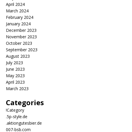
April 2024
March 2024
February 2024
January 2024
December 2023
November 2023
October 2023
September 2023
August 2023
July 2023
June 2023
May 2023
April 2023
March 2023
Categories
!Category
.5p-style.de
.aktiongutesbier.de
007-bsb.com