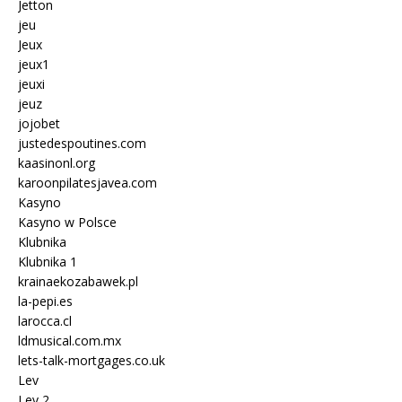
Jetton
jeu
Jeux
jeux1
jeuxi
jeuz
jojobet
justedespoutines.com
kaasinonl.org
karoonpilatesjavea.com
Kasyno
Kasyno w Polsce
Klubnika
Klubnika 1
krainaekozabawek.pl
la-pepi.es
larocca.cl
ldmusical.com.mx
lets-talk-mortgages.co.uk
Lev
Lev 2