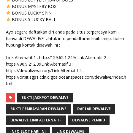
BONUS MYSTERY BOX
BONUS LUCKY SPIN
BONUS 5 LUCKY BALL
Ayo segera daftarkan diri anda pada situs terpercaya kami
hanya di DEWALIVE. Untuk info pendaftaran lebih lanjut boleh
hubungi kontak dibawah ini :
Link Alternatif 1 : http://159.65.1.249/Link Alternatif 2 :
https://96.9.212.39Link Alternatif 3 :
https://dewalivewin.org/Link Alternatif 4 :
https://orbit.sgp1.cdn.digitaloceanspaces.com/dewalive/index.h
tml
BUKTI JACKPOT DEWALIVE
BUKTI PEMBAYARAN DEWALIVE
DAFTAR DEWALIVE
DEWALIVE LINK ALTERNATIF
DEWALIVE PENIPU
INFO SLOT HARI INI
LINK DEWALIVE