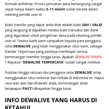
formulir
withdraw
. Proses pencairan dana berlangsung sangat
cepat hanya dalam waktu
5-11 menit
sudah berada dalam
rekening pemilik user id.
Bukti transfer yang dapat anda lihat adalah bukti
SAH / VALID
yang langsung di dapatkan melalui bukti transaksi dari Bank
yang digunakan untuk pengiriman dana pada rekening pemilik
user id. Terima kasih kami sampaikan kepada para pengguna
setia
DEWALIVE
yang telah menggunakan situs kami, sebagai
Bandar Terpercaya yang pastinya membayar semua
kemenangan member hingga lunas. Apakah
DEWALIVE
PENIPU
? Reputasi “
DEWALIVE
TERPERCAYA
” sudah sangat melekat.
Puluhan hingga ratusan ribu pengguna setia
DEWALIVE
tetap
menggunakan situs terbesar dan terbaik di Indonesia ini. Hapus
rasa was-was dan khawatir anda, kemenangan anda
berapapun
PASTI
dibayarkan hingga lunas.
INFO DEWALIVE
YANG HARUS DI
KETAHUI