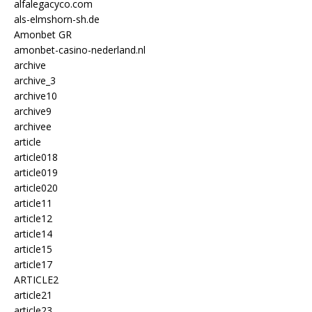
alfalegacyco.com
als-elmshorn-sh.de
Amonbet GR
amonbet-casino-nederland.nl
archive
archive_3
archive10
archive9
archivee
article
article018
article019
article020
article11
article12
article14
article15
article17
ARTICLE2
article21
article23