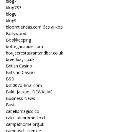
blog7
blog787
blog8
blog9
bloomtiendas.com без анкор
Bollywood
Bookkeeping
botteganapule.com
boujeerestaurantandbar.co.uk
breedbay.co.uk
British Casino
Britsino Casino
BSB
bsb007official.com
Bukti Jackpot DEWALIVE
Business News
Bust
cabellomagico.co
calculatupromedio.cl
campathome.org.uk
camposchicken.pe