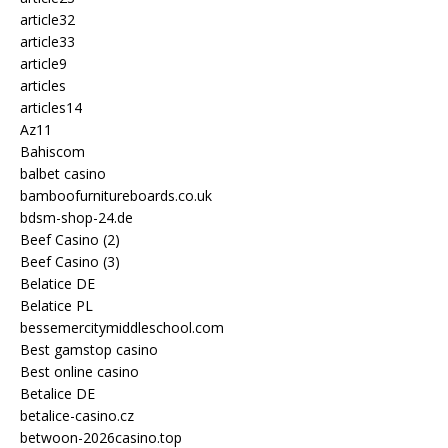
article32
article33
article9
articles
articles14
Az11
Bahiscom
balbet casino
bamboofurnitureboards.co.uk
bdsm-shop-24.de
Beef Casino (2)
Beef Casino (3)
Belatice DE
Belatice PL
bessemercitymiddleschool.com
Best gamstop casino
Best online casino
Betalice DE
betalice-casino.cz
betwoon-2026casino.top