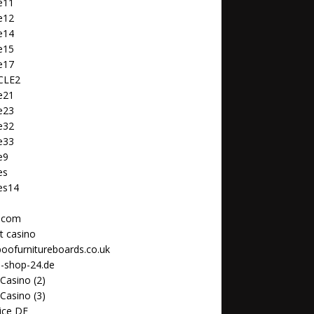
le11
le12
le14
le15
le17
CLE2
le21
le23
le32
le33
le9
es
les14
scom
t casino
oofurnitureboards.co.uk
-shop-24.de
Casino (2)
Casino (3)
ice DE