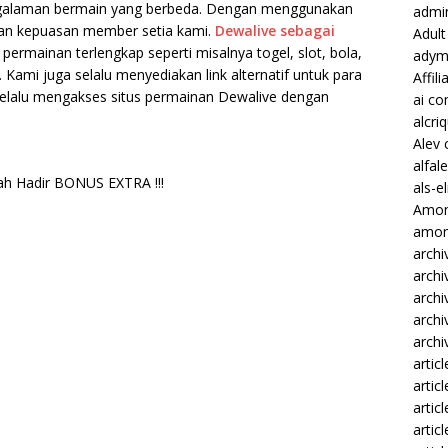
ngalaman bermain yang berbeda. Dengan menggunakan
admi
skan kepuasan member setia kami.
Dewalive sebagai
Adult
 permainan terlengkap seperti misalnya togel, slot, bola,
adym
 Kami juga selalu menyediakan link alternatif untuk para
Affili
elalu mengakses situs permainan Dewalive dengan
ai c
alcri
Alev 
alfa
h Hadir BONUS EXTRA !!!
als-e
Amon
amonb
archi
archi
archi
archi
archi
articl
artic
artic
artic