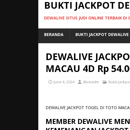
BUKTI JACKPOT D
DEWALIVE SITUS JUDI ONLINE TERBAIK DI
BERANDA
BUKTI JACKPOT DEWALIVE
DEWALIVE JACKPO
MACAU 4D Rp 54.0
June 4, 2024
dliveadm
Bukti Jackp
DEWALIVE JACKPOT TOGEL DI TOTO MACAU 
MEMBER DEWALIVE ME