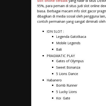
slot online terbaik
yang hadir di situs DEWA
95%, para pemain di situs judi slot online 
biasa. Berbagai macam info slot gacor pragma
dibagikan di media sosial oleh pengguna lai
contoh permainan yang sangat diminati oleh s
IDN SLOT :
Legenda Gatotkaca
Mobile Legends
Bali
PRAGMATIC PLAY
Gates of Olympus
Sweet Bonanza
5 Lions Dance
Habanero
Bomb Runner
5 Lucky Lions
Koi Gate