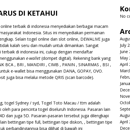
Ko
ARUS DI KETAHUI
No c
i online terbaik di indonesia menyediakan berbagai macam
Ar
 masyarakat Indonesia. Situs ini menyediakan permainan
Augu
lengkap. Selain togel online dan slot online, DEWALIVE juga
July 
tidak kalah seru dan mudah untuk dimainkan. Sangat
June
 terbaik di indonesia ini, cukup dengan mendaftar
May 
a menggunakan
e-wallet
(dompet digital). Rekening bank yang
April
ANK BCA , BRI , MANDIRI , CIMB , PANIN , SINARMAS , BSI ,
Marc
ntuk e-wallet bisa menggunakan DANA, GOPAY, OVO.
Febr
sit juga bisa melalui metode QRIS (scan barcode).
Janua
Dece
Nove
Octo
g, togel Sydney / syd, Togel Toto Macau / ttm adalah
Sept
oleh para pencinta togel diseluruh Indonesia. Pasaran lain
Augu
4D dan juga 5D. Pasaran-pasaran tersebut juga dilengkapi
April
n bettingan tipe full, bettingan tipe diskon, , bettingan tipe
Dece
tuk perbandingannya bisa dilihat di bawah ini