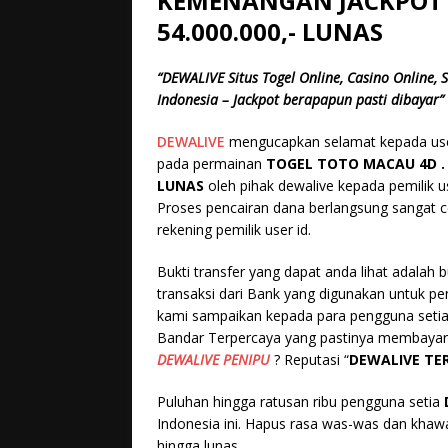
KEMENANGAN JACKPOT 
54.000.000,- LUNAS
“
DEWALIVE
Situs Togel Online, Casino Online, 
Indonesia – Jackpot berapapun pasti dibayar”
DEWALIVE
mengucapkan selamat kepada use
pada permainan
TOGEL TOTO MACAU 4D .
LUNAS
oleh pihak dewalive kepada pemilik u
Proses pencairan dana berlangsung sangat 
rekening pemilik user id.
Bukti transfer yang dapat anda lihat adalah 
transaksi dari Bank yang digunakan untuk pen
kami sampaikan kepada para pengguna seti
Bandar Terpercaya yang pastinya membaya
DEWALIVE
PENIPU
? Reputasi “
DEWALIVE
TE
Puluhan hingga ratusan ribu pengguna setia
Indonesia ini. Hapus rasa was-was dan kha
hingga lunas.