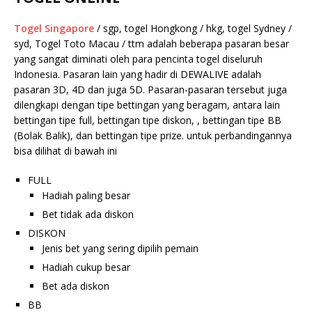
Togel Singapore
/ sgp, togel Hongkong / hkg, togel Sydney /
syd, Togel Toto Macau / ttm adalah beberapa pasaran besar
yang sangat diminati oleh para pencinta togel diseluruh
Indonesia. Pasaran lain yang hadir di DEWALIVE adalah
pasaran 3D, 4D dan juga 5D. Pasaran-pasaran tersebut juga
dilengkapi dengan tipe bettingan yang beragam, antara lain
bettingan tipe full, bettingan tipe diskon, , bettingan tipe BB
(Bolak Balik), dan bettingan tipe prize. untuk perbandingannya
bisa dilihat di bawah ini
FULL
Hadiah paling besar
Bet tidak ada diskon
DISKON
Jenis bet yang sering dipilih pemain
Hadiah cukup besar
Bet ada diskon
BB