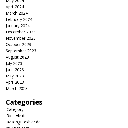
May 2024
April 2024
March 2024
February 2024
January 2024
December 2023
November 2023
October 2023
September 2023
August 2023
July 2023
June 2023
May 2023
April 2023
March 2023
Categories
!Category
.5p-style.de
.aktiongutesbier.de