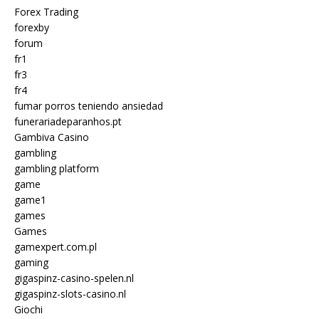
Forex Trading
forexby
forum
fr1
fr3
fr4
fumar porros teniendo ansiedad
funerariadeparanhos.pt
Gambiva Casino
gambling
gambling platform
game
game1
games
Games
gamexpert.com.pl
gaming
gigaspinz-casino-spelen.nl
gigaspinz-slots-casino.nl
Giochi