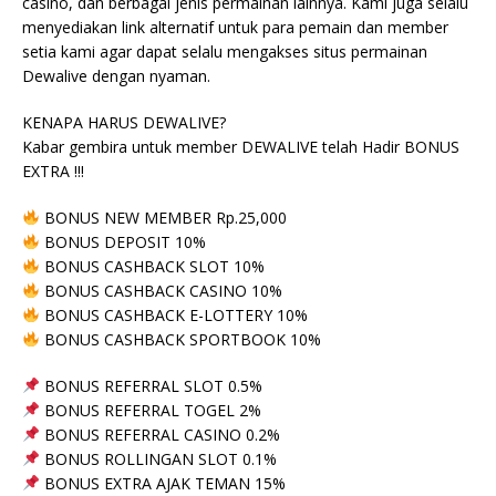
casino, dan berbagai jenis permainan lainnya. Kami juga selalu
menyediakan link alternatif untuk para pemain dan member
setia kami agar dapat selalu mengakses situs permainan
Dewalive dengan nyaman.
KENAPA HARUS DEWALIVE?
Kabar gembira untuk member DEWALIVE telah Hadir BONUS
EXTRA !!!
BONUS NEW MEMBER Rp.25,000
BONUS DEPOSIT 10%
BONUS CASHBACK SLOT 10%
BONUS CASHBACK CASINO 10%
BONUS CASHBACK E-LOTTERY 10%
BONUS CASHBACK SPORTBOOK 10%
BONUS REFERRAL SLOT 0.5%
BONUS REFERRAL TOGEL 2%
BONUS REFERRAL CASINO 0.2%
BONUS ROLLINGAN SLOT 0.1%
BONUS EXTRA AJAK TEMAN 15%