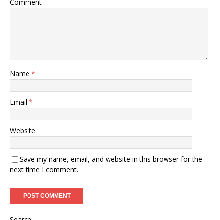
Comment
Name
*
Email
*
Website
Save my name, email, and website in this browser for the
next time I comment.
Search