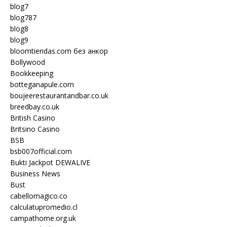
blog7
blog787
blog8
blog9
bloomtiendas.com без анкор
Bollywood
Bookkeeping
botteganapule.com
boujeerestaurantandbar.co.uk
breedbay.co.uk
British Casino
Britsino Casino
BSB
bsb007official.com
Bukti Jackpot DEWALIVE
Business News
Bust
cabellomagico.co
calculatupromedio.cl
campathome.org.uk