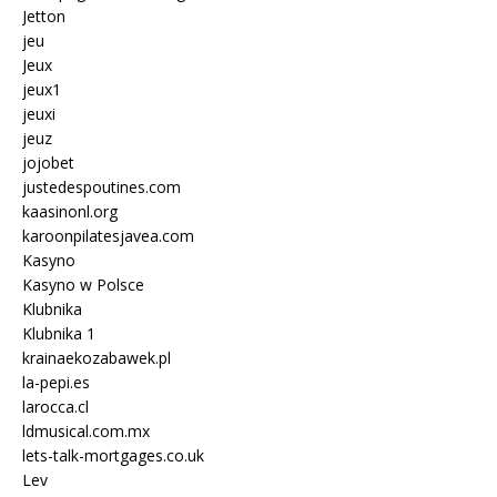
Jetton
jeu
Jeux
jeux1
jeuxi
jeuz
jojobet
justedespoutines.com
kaasinonl.org
karoonpilatesjavea.com
Kasyno
Kasyno w Polsce
Klubnika
Klubnika 1
krainaekozabawek.pl
la-pepi.es
larocca.cl
ldmusical.com.mx
lets-talk-mortgages.co.uk
Lev