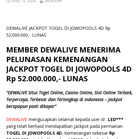
May 13, 2024
dliveadm
DEWALIVE JACKPOT TOGEL DI JOWOPOOLS 4D Rp
52.000.000,- LUNAS
MEMBER DEWALIVE MENERIMA
PELUNASAN KEMENANGAN
JACKPOT TOGEL DI JOWOPOOLS 4D
Rp 52.000.000,- LUNAS
“
DEWALIVE
Situs Togel Online, Casino Online, Slot Online Terbaik,
Terpercaya, Terbesar dan Terlengkap di Indonesia – Jackpot
berapapun pasti dibayar”
DEWALIVE
mengucapkan selamat kepada user id :
LED***
yang telah berhasil mendapatkan jackpot pada permainan
TOGEL DI JOWOPOOLS 4D.
Kemenangan sebesar
Rp