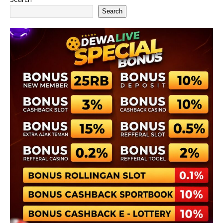
Search