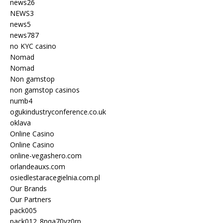
news26
NEWS3
news5
news787
no KYC casino
Nomad
Nomad
Non gamstop
non gamstop casinos
numb4
ogukindustryconference.co.uk
oklava
Online Casino
Online Casino
online-vegashero.com
orlandeauxs.com
osiedlestaracegielnia.com.pl
Our Brands
Our Partners
pack005
pack012_8nqa70vz0rp