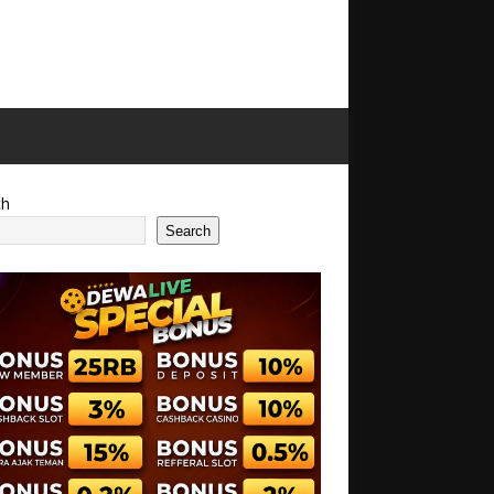
ch
Search