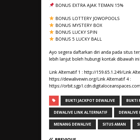
BONUS EXTRA AJAK TEMAN 15%
BONUS LOTTERY JOWOPOOLS
BONUS MYSTERY BOX
BONUS LUCKY SPIN
BONUS 5 LUCKY BALL
Ayo segera daftarkan diri anda pada situs t
lebih lanjut boleh hubungi kontak dibawah ini 
Link Alternatif 1 : http://159.65.1.249/Link Alte
https://dewalivewin.org/Link Alternatif 4 :
https://orbit.sgp1.cdn.digitaloceanspaces.co
BUKTI JACKPOT DEWALIVE
BUKTI
DEWALIVE LINK ALTERNATIF
DEWALIVE 
MENANG DEWALIVE
SITUS AMAN
S
PREVIOUS