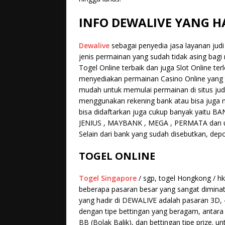
INFO DEWALIVE
YANG H
Dewalive
sebagai penyedia jasa layanan jud
jenis permainan yang sudah tidak asing bagi
Togel Online terbaik dan juga Slot Online ter
menyediakan permainan Casino Online yang 
mudah untuk memulai permainan di situs judi
menggunakan rekening bank atau bisa jug
bisa didaftarkan juga cukup banyak yaitu B
JENIUS , MAYBANK , MEGA , PERMATA dan u
Selain dari bank yang sudah disebutkan, depo
TOGEL ONLINE
Togel Singapore
/ sgp, togel Hongkong / hk
beberapa pasaran besar yang sangat diminati 
yang hadir di DEWALIVE adalah pasaran 3D, 
dengan tipe bettingan yang beragam, antara lai
BB (Bolak Balik), dan bettingan tipe prize. un