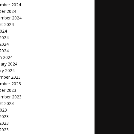
mber 2024
ber 2024
ember 2024
st 2024
2024
 2024
2024
 2024
h 2024
uary 2024
ry 2024
mber 2023
mber 2023
ber 2023
ember 2023
st 2023
2023
 2023
2023
 2023