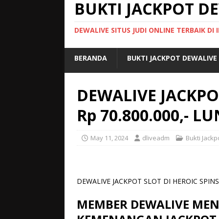
BUKTI JACKPOT D
DEWALIVE SITUS JUDI ONLINE TERBAIK DI
BERANDA
BUKTI JACKPOT DEWALIVE
DEWALIVE JACKPO
Rp 70.800.000,- L
May 11, 2024
dliveadm
Bukti Jack
DEWALIVE JACKPOT SLOT DI HEROIC SPINS 
MEMBER DEWALIVE ME