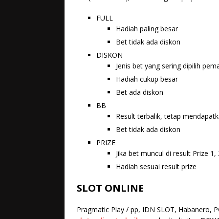
FULL
Hadiah paling besar
Bet tidak ada diskon
DISKON
Jenis bet yang sering dipilih pem
Hadiah cukup besar
Bet ada diskon
BB
Result terbalik, tetap mendapat
Bet tidak ada diskon
PRIZE
Jika bet muncul di result Prize 
Hadiah sesuai result prize
SLOT ONLINE
Pragmatic Play / pp, IDN SLOT, Habanero, PG