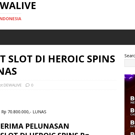
EWALIVE
 INDONESIA
T SLOT DI HEROIC SPINS
Sear
UNAS
pot DEWALIVE
0
Rp 70.800.000,- LUNAS
NERIMA PELUNASAN