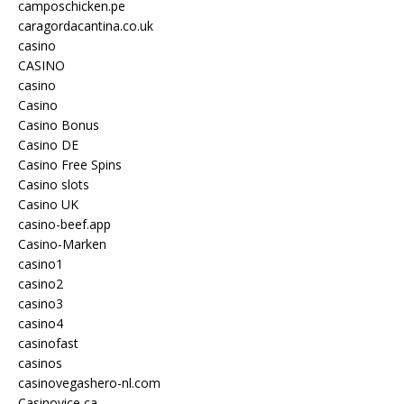
camposchicken.pe
caragordacantina.co.uk
casino
CASINO
casino
Casino
Casino Bonus
Casino DE
Casino Free Spins
Casino slots
Casino UK
casino-beef.app
Casino-Marken
casino1
casino2
casino3
casino4
casinofast
casinos
casinovegashero-nl.com
Casinovice ca