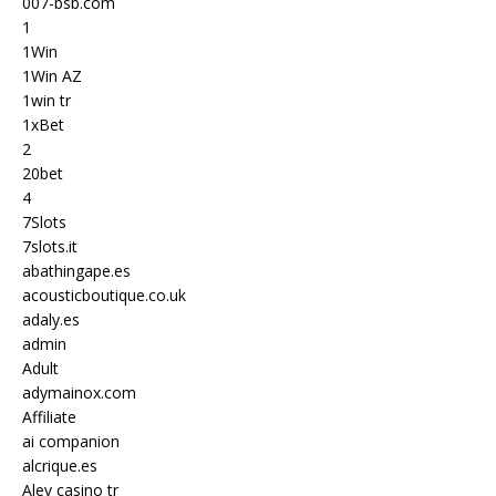
007-bsb.com
1
1Win
1Win AZ
1win tr
1xBet
2
20bet
4
7Slots
7slots.it
abathingape.es
acousticboutique.co.uk
adaly.es
admin
Adult
adymainox.com
Affiliate
ai companion
alcrique.es
Alev casino tr