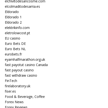
elchivitodesancosme.com
elcolmaditodesarria.es
Eldorado
Eldorado 1
Eldorado 2
elektrikinfo.com
eletrolowcost.pt
EU casino
Euro Bets DE
Euro Bets NL
eurobets.fr
eyamhalfmarathon.org.uk
fast payotut casino Canada
fast payout casino
fast withdraw casino
FinTech
firelaboratory.uk
fiser.es
Food & Beverage, Coffee
Forex News
Forex Reviews