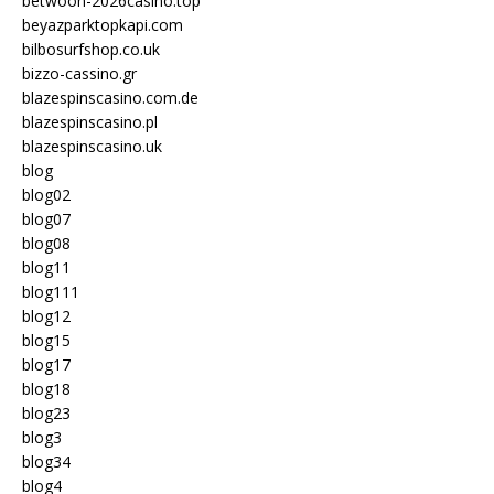
betwoon-2026casino.top
beyazparktopkapi.com
bilbosurfshop.co.uk
bizzo-cassino.gr
blazespinscasino.com.de
blazespinscasino.pl
blazespinscasino.uk
blog
blog02
blog07
blog08
blog11
blog111
blog12
blog15
blog17
blog18
blog23
blog3
blog34
blog4