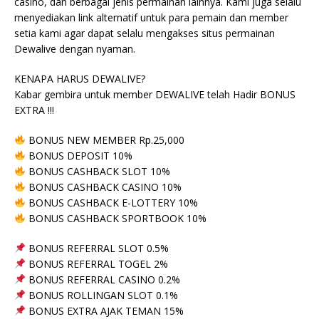
casino, dan berbagai jenis permainan lainnya. Kami juga selalu
menyediakan link alternatif untuk para pemain dan member
setia kami agar dapat selalu mengakses situs permainan
Dewalive dengan nyaman.
KENAPA HARUS DEWALIVE?
Kabar gembira untuk member DEWALIVE telah Hadir BONUS
EXTRA !!!
BONUS NEW MEMBER Rp.25,000
BONUS DEPOSIT 10%
BONUS CASHBACK SLOT 10%
BONUS CASHBACK CASINO 10%
BONUS CASHBACK E-LOTTERY 10%
BONUS CASHBACK SPORTBOOK 10%
BONUS REFERRAL SLOT 0.5%
BONUS REFERRAL TOGEL 2%
BONUS REFERRAL CASINO 0.2%
BONUS ROLLINGAN SLOT 0.1%
BONUS EXTRA AJAK TEMAN 15%