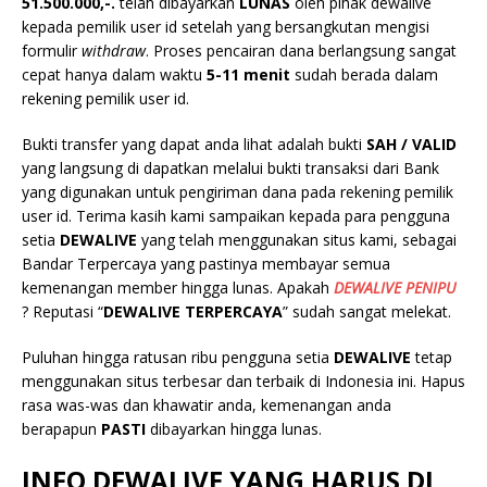
51.500.000
,-.
telah dibayarkan
LUNAS
oleh pihak dewalive
kepada pemilik user id setelah yang bersangkutan mengisi
formulir
withdraw
. Proses pencairan dana berlangsung sangat
cepat hanya dalam waktu
5-11 menit
sudah berada dalam
rekening pemilik user id.
Bukti transfer yang dapat anda lihat adalah bukti
SAH / VALID
yang langsung di dapatkan melalui bukti transaksi dari Bank
yang digunakan untuk pengiriman dana pada rekening pemilik
user id. Terima kasih kami sampaikan kepada para pengguna
setia
DEWALIVE
yang telah menggunakan situs kami, sebagai
Bandar Terpercaya yang pastinya membayar semua
kemenangan member hingga lunas. Apakah
DEWALIVE
PENIPU
? Reputasi “
DEWALIVE
TERPERCAYA
” sudah sangat melekat.
Puluhan hingga ratusan ribu pengguna setia
DEWALIVE
tetap
menggunakan situs terbesar dan terbaik di Indonesia ini. Hapus
rasa was-was dan khawatir anda, kemenangan anda
berapapun
PASTI
dibayarkan hingga lunas.
INFO DEWALIVE
YANG HARUS DI