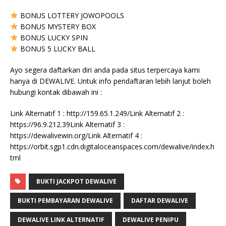
BONUS LOTTERY JOWOPOOLS
BONUS MYSTERY BOX
BONUS LUCKY SPIN
BONUS 5 LUCKY BALL
Ayo segera daftarkan diri anda pada situs terpercaya kami
hanya di DEWALIVE. Untuk info pendaftaran lebih lanjut boleh
hubungi kontak dibawah ini :
Link Alternatif 1 : http://159.65.1.249/Link Alternatif 2 :
https://96.9.212.39Link Alternatif 3 :
https://dewalivewin.org/Link Alternatif 4 :
https://orbit.sgp1.cdn.digitaloceanspaces.com/dewalive/index.h
tml
BUKTI JACKPOT DEWALIVE
BUKTI PEMBAYARAN DEWALIVE
DAFTAR DEWALIVE
DEWALIVE LINK ALTERNATIF
DEWALIVE PENIPU