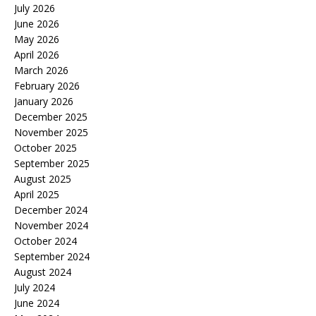
July 2026
June 2026
May 2026
April 2026
March 2026
February 2026
January 2026
December 2025
November 2025
October 2025
September 2025
August 2025
April 2025
December 2024
November 2024
October 2024
September 2024
August 2024
July 2024
June 2024