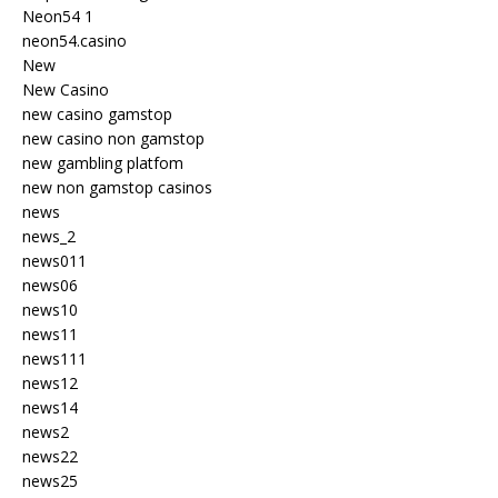
Neon54 1
neon54.casino
New
New Casino
new casino gamstop
new casino non gamstop
new gambling platfom
new non gamstop casinos
news
news_2
news011
news06
news10
news11
news111
news12
news14
news2
news22
news25