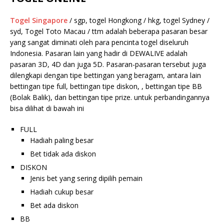
Togel Singapore
/ sgp, togel Hongkong / hkg, togel Sydney /
syd, Togel Toto Macau / ttm adalah beberapa pasaran besar
yang sangat diminati oleh para pencinta togel diseluruh
Indonesia. Pasaran lain yang hadir di DEWALIVE adalah
pasaran 3D, 4D dan juga 5D. Pasaran-pasaran tersebut juga
dilengkapi dengan tipe bettingan yang beragam, antara lain
bettingan tipe full, bettingan tipe diskon, , bettingan tipe BB
(Bolak Balik), dan bettingan tipe prize. untuk perbandingannya
bisa dilihat di bawah ini
FULL
Hadiah paling besar
Bet tidak ada diskon
DISKON
Jenis bet yang sering dipilih pemain
Hadiah cukup besar
Bet ada diskon
BB