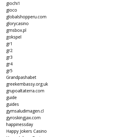
giochi1
gioco
globalshopperu.com
glorycasino
gmsbox.pl
gokspel
gr1
gr2
gr3
gr4
gr5
Grandpashabet
greekembassy.org.uk
grupoaltaterra.com
guide
guides
gymsaludimagen.cl
gyroskingjax.com
happinessday
Happy Jokers Casino