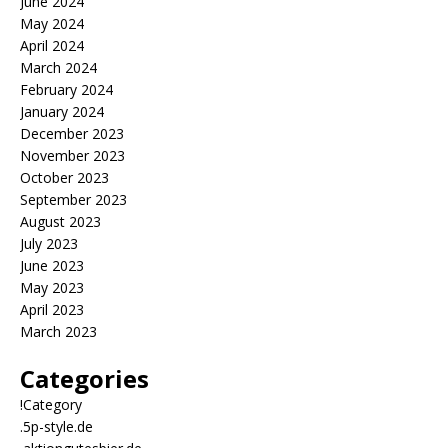
June 2024
May 2024
April 2024
March 2024
February 2024
January 2024
December 2023
November 2023
October 2023
September 2023
August 2023
July 2023
June 2023
May 2023
April 2023
March 2023
Categories
!Category
.5p-style.de