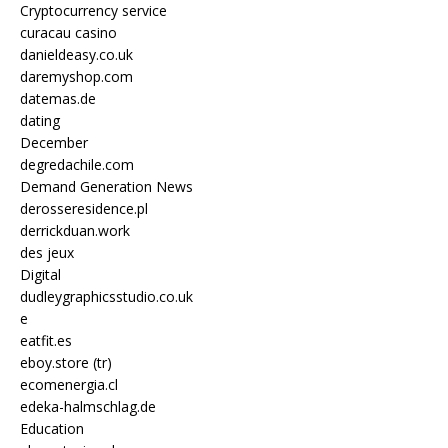
Cryptocurrency service
curacau casino
danieldeasy.co.uk
daremyshop.com
datemas.de
dating
December
degredachile.com
Demand Generation News
derosseresidence.pl
derrickduan.work
des jeux
Digital
dudleygraphicsstudio.co.uk
e
eatfit.es
eboy.store (tr)
ecomenergia.cl
edeka-halmschlag.de
Education