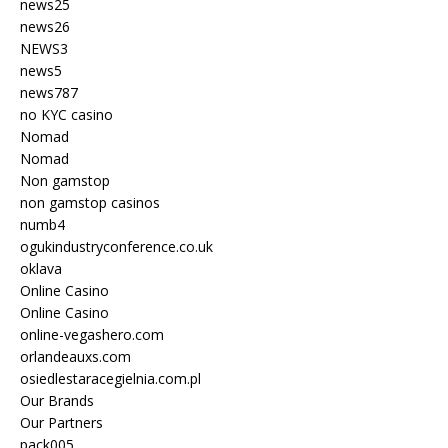
news25
news26
NEWS3
news5
news787
no KYC casino
Nomad
Nomad
Non gamstop
non gamstop casinos
numb4
ogukindustryconference.co.uk
oklava
Online Casino
Online Casino
online-vegashero.com
orlandeauxs.com
osiedlestaracegielnia.com.pl
Our Brands
Our Partners
pack005