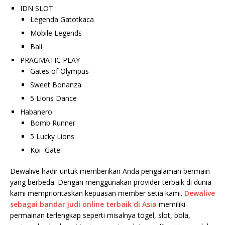
IDN SLOT :
Legenda Gatotkaca
Mobile Legends
Bali
PRAGMATIC PLAY
Gates of Olympus
Sweet Bonanza
5 Lions Dance
Habanero
Bomb Runner
5 Lucky Lions
Koi Gate
Dewalive hadir untuk memberikan Anda pengalaman bermain
yang berbeda. Dengan menggunakan provider terbaik di dunia
kami memprioritaskan kepuasan member setia kami.
Dewalive
sebagai bandar judi online terbaik di Asia
memiliki
permainan terlengkap seperti misalnya togel, slot, bola,