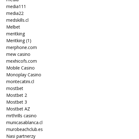
media111
media22
medskills.cl
Melbet
meritking
Meritking (1)
merphone.com
mew casino
mexhicofs.com
Mobile Casino
Monoplay Casino
montecatini.cl
mostbet
Mostbet 2
Mostbet 3
Mostbet AZ
mrthrills casino
municasablanca.cl
murobeachclub.es
Nasi partnerzy