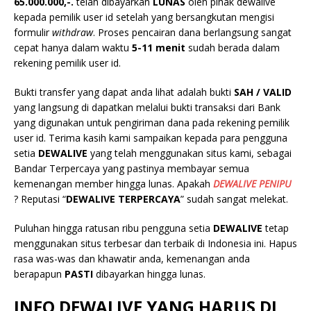
65.000.000
,-.
telah dibayarkan
LUNAS
oleh pihak dewalive
kepada pemilik user id setelah yang bersangkutan mengisi
formulir
withdraw
. Proses pencairan dana berlangsung sangat
cepat hanya dalam waktu
5-11 menit
sudah berada dalam
rekening pemilik user id.
Bukti transfer yang dapat anda lihat adalah bukti
SAH / VALID
yang langsung di dapatkan melalui bukti transaksi dari Bank
yang digunakan untuk pengiriman dana pada rekening pemilik
user id. Terima kasih kami sampaikan kepada para pengguna
setia
DEWALIVE
yang telah menggunakan situs kami, sebagai
Bandar Terpercaya yang pastinya membayar semua
kemenangan member hingga lunas. Apakah
DEWALIVE
PENIPU
? Reputasi “
DEWALIVE
TERPERCAYA
” sudah sangat melekat.
Puluhan hingga ratusan ribu pengguna setia
DEWALIVE
tetap
menggunakan situs terbesar dan terbaik di Indonesia ini. Hapus
rasa was-was dan khawatir anda, kemenangan anda
berapapun
PASTI
dibayarkan hingga lunas.
INFO DEWALIVE
YANG HARUS DI