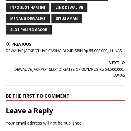
INFO SLOT HARI INI
LINK DEWALIVE
MENANG DEWALIVE
SITUS AMAN
SLOT PALING GACOR
PREVIOUS
DEWALIVE JACKPOT LIVE CASINO DI 24D SPIN Rp 55.000.000,- LUNAS
NEXT
DEWALIVE JACKPOT SLOT DI GATES OF OLYMPUS Rp 54.500.000,-
LUNAS
BE THE FIRST TO COMMENT
Leave a Reply
Your email address will not be published.