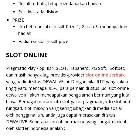
Result terbalik, tetap mendapatkan hadiah
Bet tidak ada diskon
PRIZE
Jika bet muncul di result Prize 1, 2 atau 3, mendapatkan
hadiah
Hadiah sesuai result prize
SLOT ONLINE
Pragmatic Play / pp, IDN SLOT, Habanero, PG Soft, iSoftbet,
dan masih banyak lagi provider-provider
slot online terbaik
yang hadir di situs DEWALIVE ini. Dengan nilai RTP yang cukup
tinggi yaitu mencapai 95%, para pemain di situs judi slot online
dewalive ini akan mendapatkan pengalaman bermain yang luar
biasa. Berbagai macam info slot gacor pragmatic, info slot anti
rungkad, slot maxwin yang sering dibagikan di media sosial
oleh pengguna lain, anda juga dapat merasakan di situs
DEWALIVE. Beberapa contoh permainan yang sangat diminati
oleh slotter indonesia adalah :