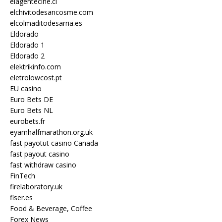
elagentecine.cl
elchivitodesancosme.com
elcolmaditodesarria.es
Eldorado
Eldorado 1
Eldorado 2
elektrikinfo.com
eletrolowcost.pt
EU casino
Euro Bets DE
Euro Bets NL
eurobets.fr
eyamhalfmarathon.org.uk
fast payotut casino Canada
fast payout casino
fast withdraw casino
FinTech
firelaboratory.uk
fiser.es
Food & Beverage, Coffee
Forex News