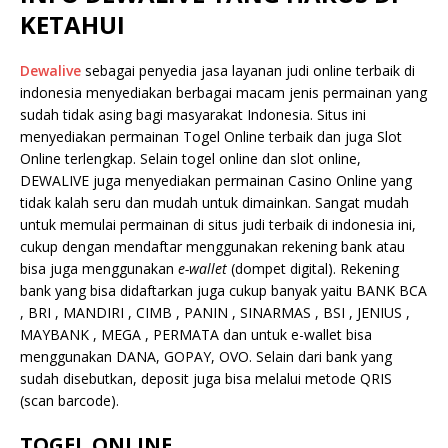
KETAHUI
Dewalive
sebagai penyedia jasa layanan judi online terbaik di
indonesia menyediakan berbagai macam jenis permainan yang
sudah tidak asing bagi masyarakat Indonesia. Situs ini
menyediakan permainan Togel Online terbaik dan juga Slot
Online terlengkap. Selain togel online dan slot online,
DEWALIVE juga menyediakan permainan Casino Online yang
tidak kalah seru dan mudah untuk dimainkan. Sangat mudah
untuk memulai permainan di situs judi terbaik di indonesia ini,
cukup dengan mendaftar menggunakan rekening bank atau
bisa juga menggunakan
e-wallet
(dompet digital). Rekening
bank yang bisa didaftarkan juga cukup banyak yaitu BANK BCA
, BRI , MANDIRI , CIMB , PANIN , SINARMAS , BSI , JENIUS ,
MAYBANK , MEGA , PERMATA dan untuk e-wallet bisa
menggunakan DANA, GOPAY, OVO. Selain dari bank yang
sudah disebutkan, deposit juga bisa melalui metode QRIS
(scan barcode).
TOGEL ONLINE