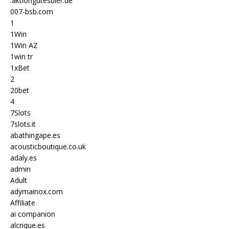
.aktiongutesbier.de
007-bsb.com
1
1Win
1Win AZ
1win tr
1xBet
2
20bet
4
7Slots
7slots.it
abathingape.es
acousticboutique.co.uk
adaly.es
admin
Adult
adymainox.com
Affiliate
ai companion
alcrique.es