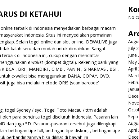
Ko
ARUS DI KETAHUI
No c
i online terbaik di indonesia menyediakan berbagai macam
Ar
 masyarakat Indonesia. Situs ini menyediakan permainan
Augu
lengkap. Selain togel online dan slot online, DEWALIVE juga
July 
tidak kalah seru dan mudah untuk dimainkan. Sangat
June
 terbaik di indonesia ini, cukup dengan mendaftar
May 
a menggunakan
e-wallet
(dompet digital). Rekening bank yang
April
ANK BCA , BRI , MANDIRI , CIMB , PANIN , SINARMAS , BSI ,
Marc
ntuk e-wallet bisa menggunakan DANA, GOPAY, OVO.
Febr
sit juga bisa melalui metode QRIS (scan barcode).
Janua
Dece
Nove
Octo
g, togel Sydney / syd, Togel Toto Macau / ttm adalah
Sept
oleh para pencinta togel diseluruh Indonesia. Pasaran lain
Augu
4D dan juga 5D. Pasaran-pasaran tersebut juga dilengkapi
April
n bettingan tipe full, bettingan tipe diskon, , bettingan tipe
Dece
tuk perbandingannya bisa dilihat di bawah ini