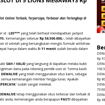
LOT DI 5 LIONS MEGAWAYS Rp
Slot Online Terbaik, Terpercaya, Terbesar dan Terlengkap di
r id :
LEE***
yang telah berhasil mendapatkan jackpot
YS.
Kemenangan sebesar
Rp
56.500.000
,-.
telah dibayarkan
ser id setelah yang bersangkutan mengisi formulir
withdraw
.
Be
cepat hanya dalam waktu
5-11 menit
sudah berada dalam
DEWA
Rp 9
bukti
SAH / VALID
yang langsung di dapatkan melalui bukti
DEWA
giriman dana pada rekening pemilik user id. Terima kasih
100.
a
DEWALIVE
yang telah menggunakan situs kami, sebagai
DEWA
r semua kemenangan member hingga lunas. Apakah
Rp 8
RPERCAYA
” sudah sangat melekat.
DEWA
73.0
DEWALIVE
tetap menggunakan situs terbesar dan terbaik di
DEWA
watir anda, kemenangan anda berapapun
PASTI
dibayarkan
Rp 9