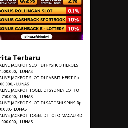
rita Terbaru
LIVE JACKPOT SLOT DI PYSHCO HEROES
7.500.000,- LUNAS
LIVE JACKPOT SLOT DI RABBIT HEIST Rp
500.000,- LUNAS
LIVE JACKPOT TOGEL DI SYDNEY LOTTO
0.750.000,- LUNAS
LIVE JACKPOT SLOT DI SATOSHI SPINS Rp
00.000,- LUNAS
LIVE JACKPOT TOGEL DI TOTO MACAU 4D
8.000.000,- LUNAS