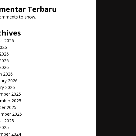
mentar Terbaru
omments to show.
chives
st 2026
2026
 2026
2026
 2026
h 2026
uary 2026
ry 2026
mber 2025
mber 2025
ber 2025
ember 2025
st 2025
 2025
mber 2024