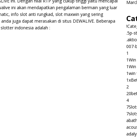
LIVE ini. Dengan nilai RTP yang cukup tinggi yaitu mencapai
Marc
dewalive ini akan mendapatkan pengalaman bermain yang luar
tic, info slot anti rungkad, slot maxwin yang sering
Ca
n, anda juga dapat merasakan di situs DEWALIVE. Beberapa
!Cate
lotter indonesia adalah :
.5p-s
.akti
007-
1
1Win
1Win
1win 
1xBe
2
20be
4
7Slot
7slots
abath
acous
adaly