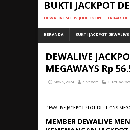
BUKTI JACKPOT D
DEWALIVE SITUS JUDI ONLINE TERBAIK DI
BERANDA
BUKTI JACKPOT DEWALIVE
DEWALIVE JACKPOT
MEGAWAYS Rp 56.5
May 5, 2024
dliveadm
Bukti Jackp
DEWALIVE JACKPOT SLOT DI 5 LIONS MEGA
MEMBER DEWALIVE ME