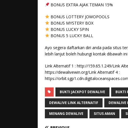
BONUS EXTRA AJAK TEMAN 15%
BONUS LOTTERY JOWOPOOLS
BONUS MYSTERY BOX
BONUS LUCKY SPIN
BONUS 5 LUCKY BALL
Ayo segera daftarkan diri anda pada situs t
lebih lanjut boleh hubungi kontak dibawah ini 
Link Alternatif 1 : http://159.65.1.249/Link Alte
https://dewalivewin.org/Link Alternatif 4 :
https://orbit.sgp1.cdn.digitaloceanspaces.co
BUKTI JACKPOT DEWALIVE
BUKTI
DEWALIVE LINK ALTERNATIF
DEWALIVE 
MENANG DEWALIVE
SITUS AMAN
S
PREVIOUS