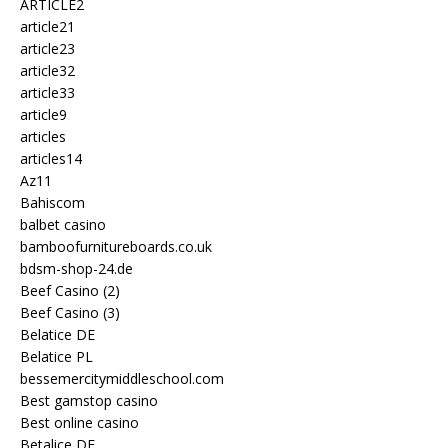
ARTICLE2
article21
article23
article32
article33
article9
articles
articles14
Az11
Bahiscom
balbet casino
bamboofurnitureboards.co.uk
bdsm-shop-24.de
Beef Casino (2)
Beef Casino (3)
Belatice DE
Belatice PL
bessemercitymiddleschool.com
Best gamstop casino
Best online casino
Betalice DE