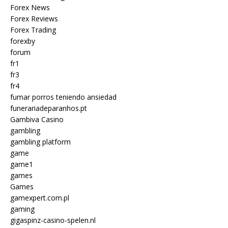
Forex News
Forex Reviews
Forex Trading
forexby
forum
fr1
fr3
fr4
fumar porros teniendo ansiedad
funerariadeparanhos.pt
Gambiva Casino
gambling
gambling platform
game
game1
games
Games
gamexpert.com.pl
gaming
gigaspinz-casino-spelen.nl