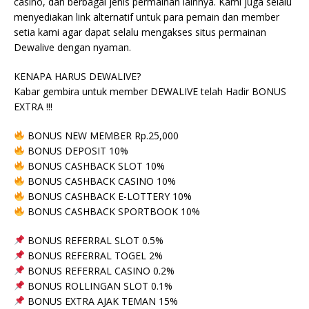
casino, dan berbagai jenis permainan lainnya. Kami juga selalu
menyediakan link alternatif untuk para pemain dan member
setia kami agar dapat selalu mengakses situs permainan
Dewalive dengan nyaman.
KENAPA HARUS DEWALIVE?
Kabar gembira untuk member DEWALIVE telah Hadir BONUS
EXTRA !!!
BONUS NEW MEMBER Rp.25,000
BONUS DEPOSIT 10%
BONUS CASHBACK SLOT 10%
BONUS CASHBACK CASINO 10%
BONUS CASHBACK E-LOTTERY 10%
BONUS CASHBACK SPORTBOOK 10%
BONUS REFERRAL SLOT 0.5%
BONUS REFERRAL TOGEL 2%
BONUS REFERRAL CASINO 0.2%
BONUS ROLLINGAN SLOT 0.1%
BONUS EXTRA AJAK TEMAN 15%