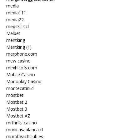
media
media111
media22
medskills.cl
Melbet
meritking
Meritking (1)
merphone.com
mew casino
mexhicofs.com
Mobile Casino
Monoplay Casino
montecatini.cl
mostbet
Mostbet 2
Mostbet 3
Mostbet AZ
mrthrills casino
municasablanca.cl
murobeachclub.es