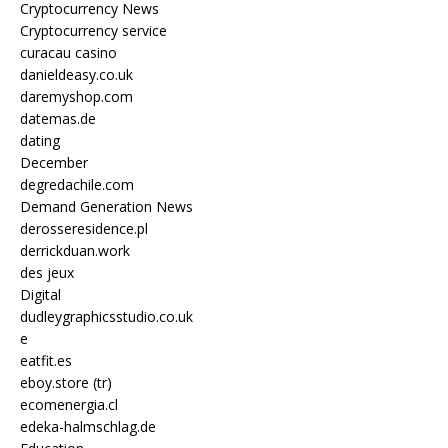
Cryptocurrency News
Cryptocurrency service
curacau casino
danieldeasy.co.uk
daremyshop.com
datemas.de
dating
December
degredachile.com
Demand Generation News
derosseresidence.pl
derrickduan.work
des jeux
Digital
dudleygraphicsstudio.co.uk
e
eatfit.es
eboy.store (tr)
ecomenergia.cl
edeka-halmschlag.de