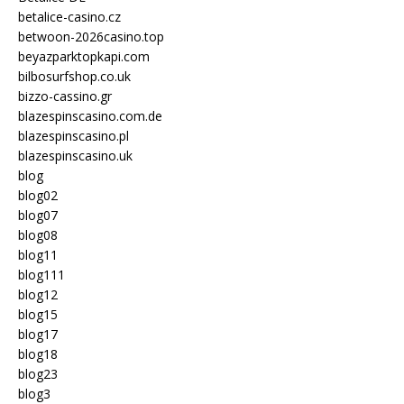
betalice-casino.cz
betwoon-2026casino.top
beyazparktopkapi.com
bilbosurfshop.co.uk
bizzo-cassino.gr
blazespinscasino.com.de
blazespinscasino.pl
blazespinscasino.uk
blog
blog02
blog07
blog08
blog11
blog111
blog12
blog15
blog17
blog18
blog23
blog3