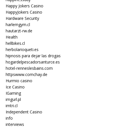
Happy Jokers Casino
HappyJokers Casino
Hardware Security
harlemgym.cl
hautarzt-rw.de
Health
hellbikes.cl
herbolarioqueti.es
hipnosis para dejar las drogas
hogardelpescadorsanturce.es
hotel-renneslesbains.com
httpswww.comchay.de
Hurmio casino
Ice Casino
IGaming
imgurl.pl
imtri.cl
Independent Casino
info
interviews