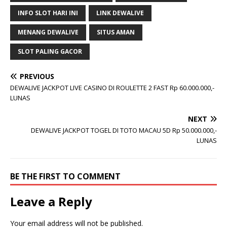
INFO SLOT HARI INI
LINK DEWALIVE
MENANG DEWALIVE
SITUS AMAN
SLOT PALING GACOR
PREVIOUS
DEWALIVE JACKPOT LIVE CASINO DI ROULETTE 2 FAST Rp 60.000.000,-
LUNAS
NEXT
DEWALIVE JACKPOT TOGEL DI TOTO MACAU 5D Rp 50.000.000,-
LUNAS
BE THE FIRST TO COMMENT
Leave a Reply
Your email address will not be published.