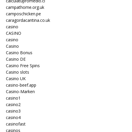
calculatupromedio.cl
campathome.org.uk
camposchicken.pe
caragordacantina.co.uk
casino
CASINO
casino
Casino
Casino Bonus
Casino DE
Casino Free Spins
Casino slots
Casino UK
casino-beef.app
Casino-Marken
casino1
casino2
casino3
casino4
casinofast
casinos