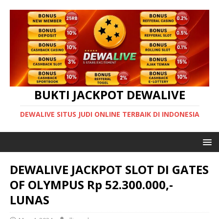
BUKTI JACKPOT DEWALIVE
DEWALIVE SITUS JUDI ONLINE TERBAIK DI INDONESIA
DEWALIVE JACKPOT SLOT DI GATES
OF OLYMPUS Rp 52.300.000,-
LUNAS