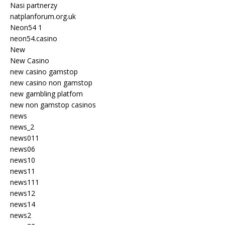
Nasi partnerzy
natplanforum.org.uk
Neon54 1
neon54.casino
New
New Casino
new casino gamstop
new casino non gamstop
new gambling platfom
new non gamstop casinos
news
news_2
news011
news06
news10
news11
news111
news12
news14
news2