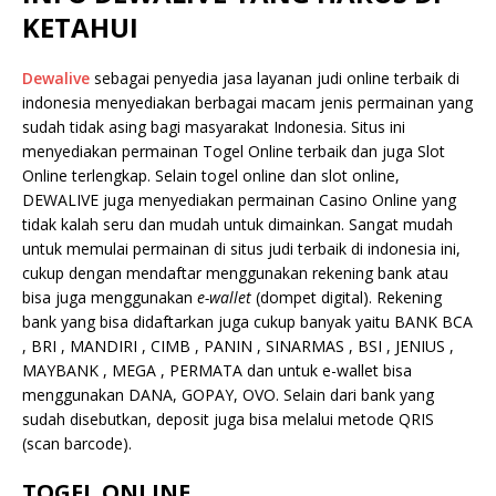
KETAHUI
Dewalive
sebagai penyedia jasa layanan judi online terbaik di
indonesia menyediakan berbagai macam jenis permainan yang
sudah tidak asing bagi masyarakat Indonesia. Situs ini
menyediakan permainan Togel Online terbaik dan juga Slot
Online terlengkap. Selain togel online dan slot online,
DEWALIVE juga menyediakan permainan Casino Online yang
tidak kalah seru dan mudah untuk dimainkan. Sangat mudah
untuk memulai permainan di situs judi terbaik di indonesia ini,
cukup dengan mendaftar menggunakan rekening bank atau
bisa juga menggunakan
e-wallet
(dompet digital). Rekening
bank yang bisa didaftarkan juga cukup banyak yaitu BANK BCA
, BRI , MANDIRI , CIMB , PANIN , SINARMAS , BSI , JENIUS ,
MAYBANK , MEGA , PERMATA dan untuk e-wallet bisa
menggunakan DANA, GOPAY, OVO. Selain dari bank yang
sudah disebutkan, deposit juga bisa melalui metode QRIS
(scan barcode).
TOGEL ONLINE