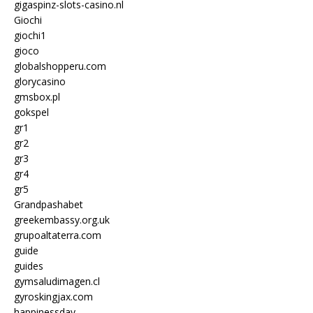
gigaspinz-slots-casino.nl
Giochi
giochi1
gioco
globalshopperu.com
glorycasino
gmsbox.pl
gokspel
gr1
gr2
gr3
gr4
gr5
Grandpashabet
greekembassy.org.uk
grupoaltaterra.com
guide
guides
gymsaludimagen.cl
gyroskingjax.com
happinessday