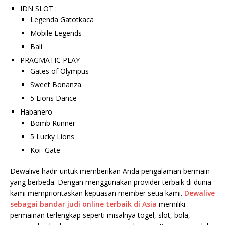
IDN SLOT :
Legenda Gatotkaca
Mobile Legends
Bali
PRAGMATIC PLAY
Gates of Olympus
Sweet Bonanza
5 Lions Dance
Habanero
Bomb Runner
5 Lucky Lions
Koi Gate
Dewalive hadir untuk memberikan Anda pengalaman bermain
yang berbeda. Dengan menggunakan provider terbaik di dunia
kami memprioritaskan kepuasan member setia kami.
Dewalive
sebagai bandar judi online terbaik di Asia
memiliki
permainan terlengkap seperti misalnya togel, slot, bola,