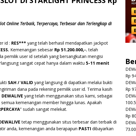
LOT DI STARLIGHT PRINCESS Rp
Slot Online Terbaik, Terpercaya, Terbesar dan Terlengkap di
r id :
RES***
yang telah berhasil mendapatkan jackpot
ESS.
Kemenangan sebesar
Rp
51.200.000
,-.
telah
a pemilik user id setelah yang bersangkutan mengisi
Be
erlangsung sangat cepat hanya dalam waktu
5-11 menit
DEWA
Rp 9
bukti
SAH / VALID
yang langsung di dapatkan melalui bukti
DEWA
giriman dana pada rekening pemilik user id. Terima kasih
Rp 9
a
DEWALIVE
yang telah menggunakan situs kami, sebagai
DEWA
r semua kemenangan member hingga lunas. Apakah
100.
RPERCAYA
” sudah sangat melekat.
DEWA
Rp 8
DEWALIVE
tetap menggunakan situs terbesar dan terbaik di
DEWA
watir anda, kemenangan anda berapapun
PASTI
dibayarkan
73.0