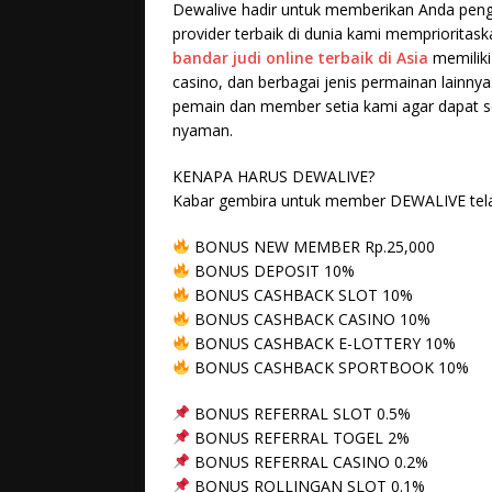
Dewalive hadir untuk memberikan Anda pe
provider terbaik di dunia kami mempriorita
bandar judi online terbaik di Asia
memiliki
casino, dan berbagai jenis permainan lainnya.
pemain dan member setia kami agar dapat s
nyaman.
KENAPA HARUS DEWALIVE?
Kabar gembira untuk member DEWALIVE tela
BONUS NEW MEMBER Rp.25,000
BONUS DEPOSIT 10%
BONUS CASHBACK SLOT 10%
BONUS CASHBACK CASINO 10%
BONUS CASHBACK E-LOTTERY 10%
BONUS CASHBACK SPORTBOOK 10%
BONUS REFERRAL SLOT 0.5%
BONUS REFERRAL TOGEL 2%
BONUS REFERRAL CASINO 0.2%
BONUS ROLLINGAN SLOT 0.1%