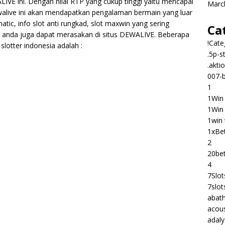
LIVE ini. Dengan nilai RTP yang cukup tinggi yaitu mencapai
Marc
dewalive ini akan mendapatkan pengalaman bermain yang luar
tic, info slot anti rungkad, slot maxwin yang sering
Ca
n, anda juga dapat merasakan di situs DEWALIVE. Beberapa
!Cate
lotter indonesia adalah :
.5p-s
.akti
007-
1
1Win
1Win
1win 
1xBe
2
20be
4
7Slot
7slots
abath
acous
adaly