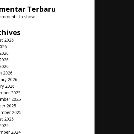
mentar Terbaru
omments to show.
chives
st 2026
2026
 2026
2026
 2026
h 2026
uary 2026
ry 2026
mber 2025
mber 2025
ber 2025
ember 2025
st 2025
 2025
mber 2024