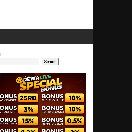
ch
Search