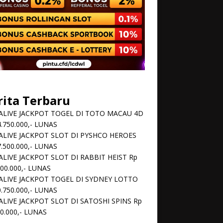
rita Terbaru
LIVE JACKPOT TOGEL DI TOTO MACAU 4D
4.750.000,- LUNAS
LIVE JACKPOT SLOT DI PYSHCO HEROES
7.500.000,- LUNAS
LIVE JACKPOT SLOT DI RABBIT HEIST Rp
500.000,- LUNAS
LIVE JACKPOT TOGEL DI SYDNEY LOTTO
0.750.000,- LUNAS
LIVE JACKPOT SLOT DI SATOSHI SPINS Rp
00.000,- LUNAS