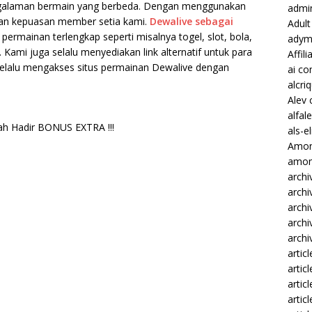
ngalaman bermain yang berbeda. Dengan menggunakan
admi
skan kepuasan member setia kami.
Dewalive sebagai
Adult
 permainan terlengkap seperti misalnya togel, slot, bola,
adym
 Kami juga selalu menyediakan link alternatif untuk para
Affili
elalu mengakses situs permainan Dewalive dengan
ai c
alcri
Alev 
alfa
h Hadir BONUS EXTRA !!!
als-e
Amon
amonb
archi
archi
archi
archi
archi
articl
artic
artic
artic