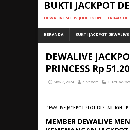
BUKTI JACKPOT D
DEWALIVE SITUS JUDI ONLINE TERBAIK DI
BERANDA
BUKTI JACKPOT DEWALIVE
DEWALIVE JACKPO
PRINCESS Rp 51.20
May 2, 2024
dliveadm
Bukti Jackp
DEWALIVE JACKPOT SLOT DI STARLIGHT PRI
MEMBER DEWALIVE ME