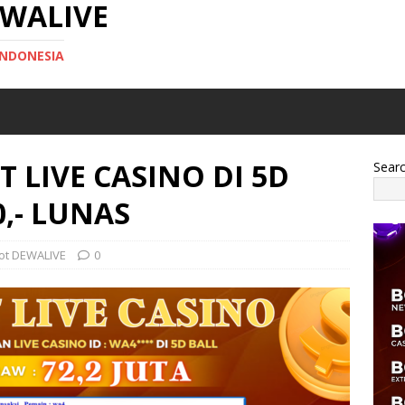
EWALIVE
 INDONESIA
 LIVE CASINO DI 5D
Sear
0,- LUNAS
pot DEWALIVE
0