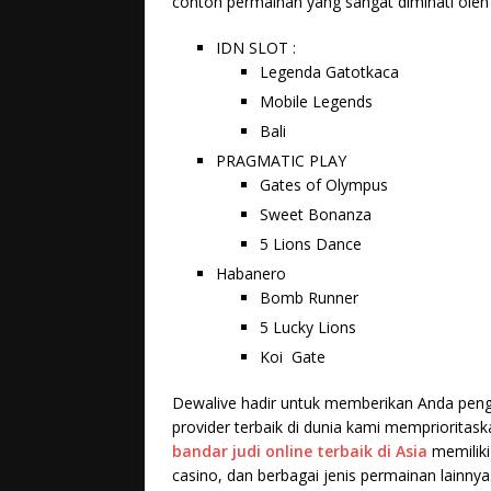
contoh permainan yang sangat diminati oleh s
IDN SLOT :
Legenda Gatotkaca
Mobile Legends
Bali
PRAGMATIC PLAY
Gates of Olympus
Sweet Bonanza
5 Lions Dance
Habanero
Bomb Runner
5 Lucky Lions
Koi Gate
Dewalive hadir untuk memberikan Anda pe
provider terbaik di dunia kami mempriorita
bandar judi online terbaik di Asia
memiliki
casino, dan berbagai jenis permainan lainnya.