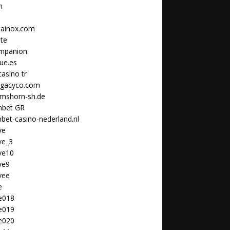
n
ainox.com
ate
ompanion
que.es
casino tr
legacyco.com
lmshorn-sh.de
bet GR
et-casino-nederland.nl
ve
ve_3
ve10
ve9
vee
e
le018
le019
le020