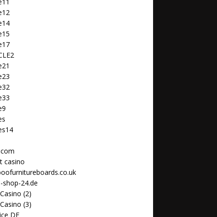
le11
le12
le14
le15
le17
CLE2
le21
le23
le32
le33
le9
es
les14
scom
t casino
oofurnitureboards.co.uk
-shop-24.de
Casino (2)
Casino (3)
ice DE