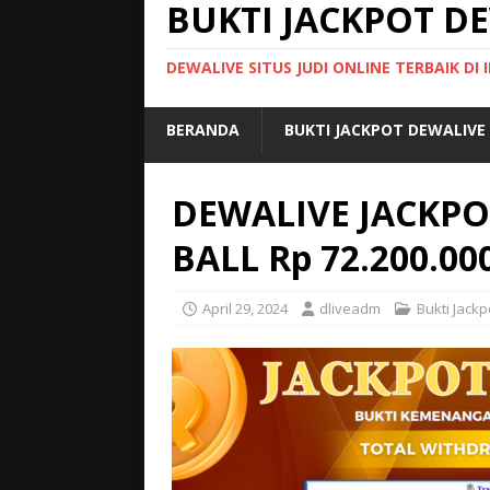
BUKTI JACKPOT D
DEWALIVE SITUS JUDI ONLINE TERBAIK DI
BERANDA
BUKTI JACKPOT DEWALIVE
DEWALIVE JACKPOT
BALL Rp 72.200.00
April 29, 2024
dliveadm
Bukti Jack