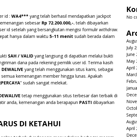
Ko
r id :
WA4***
yang telah berhasil mendapatkan jackpot
No c
emenangan sebesar
Rp
72.200.000
,-.
telah dibayarkan
ser id setelah yang bersangkutan mengisi formulir
withdraw
.
Ar
cepat hanya dalam waktu
5-11 menit
sudah berada dalam
Augu
July 
June
bukti
SAH / VALID
yang langsung di dapatkan melalui bukti
May 
giriman dana pada rekening pemilik user id. Terima kasih
April
a
DEWALIVE
yang telah menggunakan situs kami, sebagai
Marc
r semua kemenangan member hingga lunas. Apakah
Febr
RPERCAYA
” sudah sangat melekat.
Janua
Dece
DEWALIVE
tetap menggunakan situs terbesar dan terbaik di
Nove
watir anda, kemenangan anda berapapun
PASTI
dibayarkan
Octo
Sept
ARUS DI KETAHUI
Augu
April
Dece