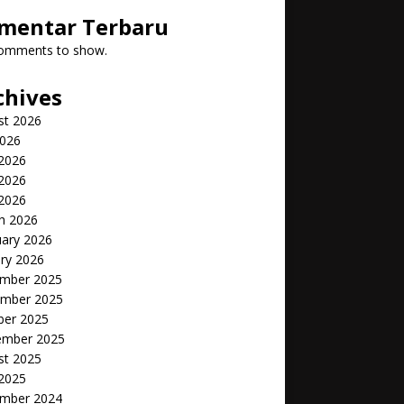
mentar Terbaru
omments to show.
chives
st 2026
2026
 2026
2026
 2026
h 2026
uary 2026
ry 2026
mber 2025
mber 2025
ber 2025
ember 2025
st 2025
 2025
mber 2024