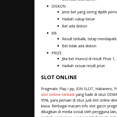
DISKON
Jenis bet yang sering dipilih pem
Hadiah cukup besar
Bet ada diskon
BB
Result terbalik, tetap mendapat
Bet tidak ada diskon
PRIZE
Jika bet muncul di result Prize 
Hadiah sesuai result prize
SLOT ONLINE
Pragmatic Play / pp, IDN SLOT, Habanero, PG
slot online terbaik
yang hadir di situs DEWA
95%, para pemain di situs judi slot online 
biasa. Berbagai macam info slot gacor pragma
dibagikan di media sosial oleh pengguna lai