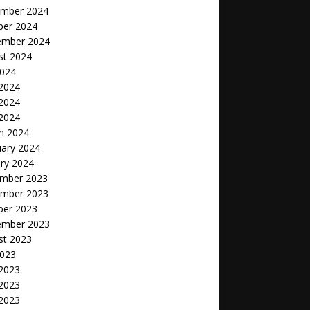
mber 2024
ber 2024
ember 2024
st 2024
2024
 2024
2024
 2024
h 2024
uary 2024
ry 2024
mber 2023
mber 2023
ber 2023
ember 2023
st 2023
2023
 2023
2023
 2023