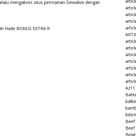
artic
elalu mengakses situs permainan Dewalive dengan
artic
artic
artic
artic
h Hadir BONUS EXTRA !!!
ARTI
artic
artic
artic
artic
artic
articl
artic
Az11
Bahi
balbe
bamb
bdsm
Beef 
Beef 
Belat