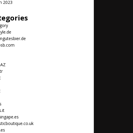
h 2023
tegories
gory
tyle.de
ongutesbier.de
bsb.com
 AZ
tr
t
t
s
.it
ingape.es
ticboutique.co.uk
.es