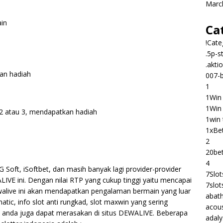
Marc
ain
Ca
!Cate
.5p-s
.akti
kan hadiah
007-
1
1Win
1Win
1, 2 atau 3, mendapatkan hadiah
1win 
1xBe
2
20be
4
 Soft, iSoftbet, dan masih banyak lagi provider-provider
7Slot
LIVE ini. Dengan nilai RTP yang cukup tinggi yaitu mencapai
7slots
dewalive ini akan mendapatkan pengalaman bermain yang luar
abath
tic, info slot anti rungkad, slot maxwin yang sering
acous
n, anda juga dapat merasakan di situs DEWALIVE. Beberapa
adaly