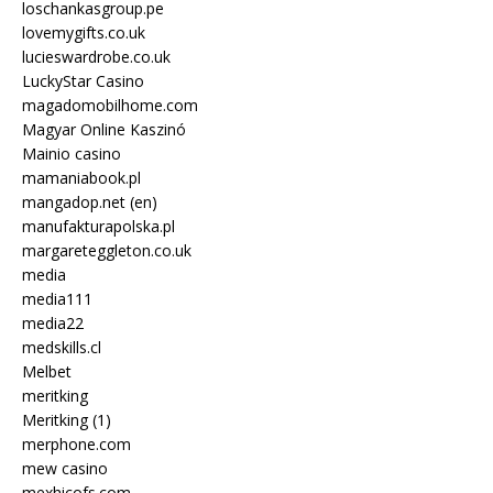
loschankasgroup.pe
lovemygifts.co.uk
lucieswardrobe.co.uk
LuckyStar Casino
magadomobilhome.com
Magyar Online Kaszinó
Mainio casino
mamaniabook.pl
mangadop.net (en)
manufakturapolska.pl
margareteggleton.co.uk
media
media111
media22
medskills.cl
Melbet
meritking
Meritking (1)
merphone.com
mew casino
mexhicofs.com