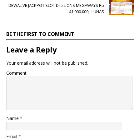
DEWALIVE JACKPOT SLOT DI 5 LIONS MEGAWAYS Rp
41.000.000,- LUNAS
BE THE FIRST TO COMMENT
Leave a Reply
Your email address will not be published.
Comment
Name
*
Email
*