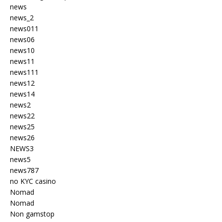
news
news_2
news011
news06
news10
news11
news111
news12
news14
news2
news22
news25
news26
NEWS3
news5
news787
no KYC casino
Nomad
Nomad
Non gamstop