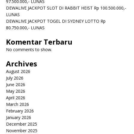
97.500.000,- LUNAS
DEWALIVE JACKPOT SLOT DI RABBIT HEIST Rp 100.500.000,-
LUNAS
DEWALIVE JACKPOT TOGEL DI SYDNEY LOTTO Rp
80.750.000,- LUNAS
Komentar Terbaru
No comments to show.
Archives
August 2026
July 2026
June 2026
May 2026
April 2026
March 2026
February 2026
January 2026
December 2025
November 2025