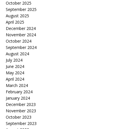
October 2025
September 2025
August 2025
April 2025
December 2024
November 2024
October 2024
September 2024
August 2024
July 2024
June 2024
May 2024
April 2024
March 2024
February 2024
January 2024
December 2023
November 2023
October 2023
September 2023