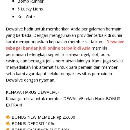
Bomb Runner
5 Lucky Lions
Koi Gate
Dewalive hadir untuk memberikan Anda pengalaman bermain
yang berbeda. Dengan menggunakan provider terbaik di dunia
kami memprioritaskan kepuasan member setia kami.
Dewalive
sebagai bandar judi online terbaik di Asia
memiliki
permainan terlengkap seperti misalnya togel, slot, bola,
casino, dan berbagai jenis permainan lainnya. Kami juga selalu
menyediakan link alternatif untuk para pemain dan member
setia kami agar dapat selalu mengakses situs permainan
Dewalive dengan nyaman.
KENAPA HARUS DEWALIVE?
Kabar gembira untuk member DEWALIVE telah Hadir BONUS
EXTRA !!!
BONUS NEW MEMBER Rp.25,000
BONUS DEPOSIT 10%
BONUS CASHBACK SLOT 10%