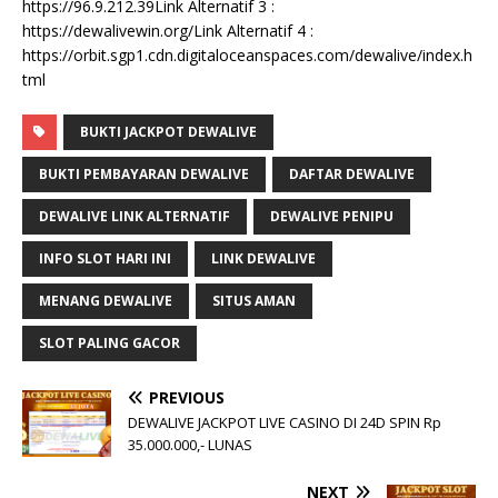
https://96.9.212.39Link Alternatif 3 :
https://dewalivewin.org/Link Alternatif 4 :
https://orbit.sgp1.cdn.digitaloceanspaces.com/dewalive/index.h
tml
BUKTI JACKPOT DEWALIVE
BUKTI PEMBAYARAN DEWALIVE
DAFTAR DEWALIVE
DEWALIVE LINK ALTERNATIF
DEWALIVE PENIPU
INFO SLOT HARI INI
LINK DEWALIVE
MENANG DEWALIVE
SITUS AMAN
SLOT PALING GACOR
PREVIOUS
DEWALIVE JACKPOT LIVE CASINO DI 24D SPIN Rp
35.000.000,- LUNAS
NEXT