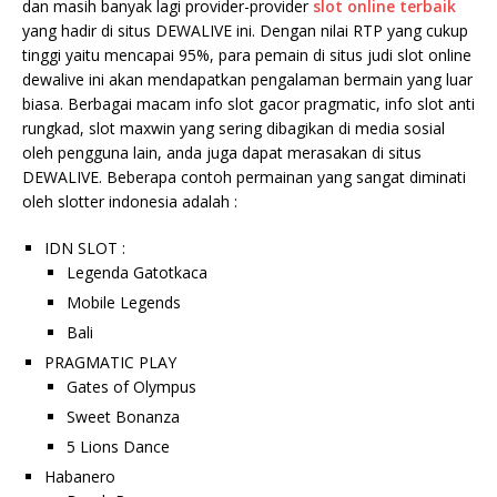
dan masih banyak lagi provider-provider
slot online terbaik
yang hadir di situs DEWALIVE ini. Dengan nilai RTP yang cukup
tinggi yaitu mencapai 95%, para pemain di situs judi slot online
dewalive ini akan mendapatkan pengalaman bermain yang luar
biasa. Berbagai macam info slot gacor pragmatic, info slot anti
rungkad, slot maxwin yang sering dibagikan di media sosial
oleh pengguna lain, anda juga dapat merasakan di situs
DEWALIVE. Beberapa contoh permainan yang sangat diminati
oleh slotter indonesia adalah :
IDN SLOT :
Legenda Gatotkaca
Mobile Legends
Bali
PRAGMATIC PLAY
Gates of Olympus
Sweet Bonanza
5 Lions Dance
Habanero