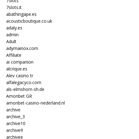
7Slots
7slots.it
abathingape.es
acousticboutique.co.uk
adaly.es
admin
Adult
adymainox.com
Affiliate
ai companion
alcrique.es
Alev casino tr
alfalegacyco.com
als-elmshorn-sh.de
Amonbet GR
amonbet-casino-nederland.nl
archive
archive_3
archive10
archive9
archivee