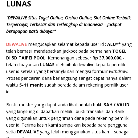
LUNAS
“
DEWALIVE
Situs Togel Online, Casino Online, Slot Online Terbaik,
Terpercaya, Terbesar dan Terlengkap di Indonesia – Jackpot
berapapun pasti dibayar”
DEWALIVE
mengucapkan selamat kepada user id :
ALU**
yang
telah berhasil mendapatkan jackpot pada permainan
TOGEL
DI 5D
TAIPEI POOL
. Kemenangan sebesar
Rp
37.000.000
,-.
telah dibayarkan
LUNAS
oleh pihak dewalive kepada pemilik
user id setelah yang bersangkutan mengisi formulir
withdraw
.
Proses pencairan dana berlangsung sangat cepat hanya dalam
waktu
5-11 menit
sudah berada dalam rekening pemilik user
id.
Bukti transfer yang dapat anda lihat adalah bukti
SAH / VALID
yang langsung di dapatkan melalui bukti transaksi dari Bank
yang digunakan untuk pengiriman dana pada rekening pemilik
user id. Terima kasih kami sampaikan kepada para pengguna
setia
DEWALIVE
yang telah menggunakan situs kami, sebagai