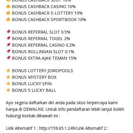
BONUS CASHBACK CASINO 10%
BONUS CASHBACK E-LOTTERY 10%
BONUS CASHBACK SPORTBOOK 10%
BONUS REFERRAL SLOT 0.5%
BONUS REFERRAL TOGEL 2%
BONUS REFERRAL CASINO 0.2%
BONUS ROLLINGAN SLOT 0.1%
BONUS EXTRA AJAK TEMAN 15%
BONUS LOTTERY JOWOPOOLS
BONUS MYSTERY BOX
BONUS LUCKY SPIN
BONUS 5 LUCKY BALL
Ayo segera daftarkan diri anda pada situs terpercaya kami
hanya di DEWALIVE. Untuk info pendaftaran lebih lanjut boleh
hubungi kontak dibawah ini :
Link Alternatif 1 : http://159.65.1.249/Link Alternatif 2 :