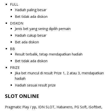
FULL
Hadiah paling besar
Bet tidak ada diskon
DISKON
Jenis bet yang sering dipilih pemain
Hadiah cukup besar
Bet ada diskon
BB
Result terbalik, tetap mendapatkan hadiah
Bet tidak ada diskon
PRIZE
Jika bet muncul di result Prize 1, 2 atau 3, mendapatkan
hadiah
Hadiah sesuai result prize
SLOT ONLINE
Pragmatic Play / pp, IDN SLOT, Habanero, PG Soft, iSoftbet,