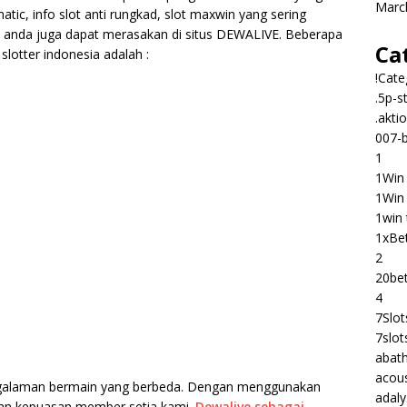
Marc
tic, info slot anti rungkad, slot maxwin yang sering
n, anda juga dapat merasakan di situs DEWALIVE. Beberapa
Ca
lotter indonesia adalah :
!Cate
.5p-s
.akti
007-
1
1Win
1Win
1win 
1xBe
2
20be
4
7Slot
7slots
abath
acous
ngalaman bermain yang berbeda. Dengan menggunakan
adaly
skan kepuasan member setia kami.
Dewalive sebagai