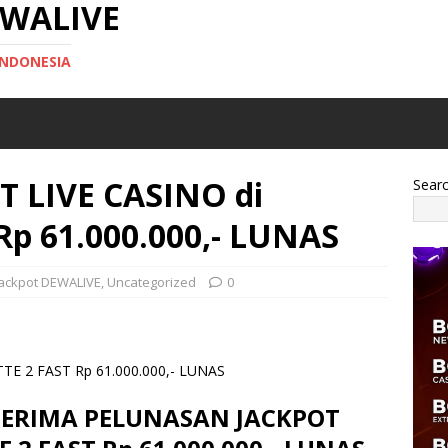
EWALIVE
 INDONESIA
 LIVE CASINO di
Sear
p 61.000.000,- LUNAS
Jackpot DEWALIVE
,
Uncategorized
0
TE 2 FAST Rp 61.000.000,- LUNAS
ERIMA PELUNASAN JACKPOT