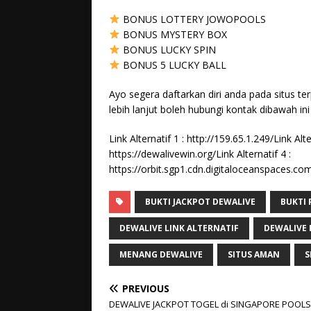
BONUS LOTTERY JOWOPOOLS
BONUS MYSTERY BOX
BONUS LUCKY SPIN
BONUS 5 LUCKY BALL
Ayo segera daftarkan diri anda pada situs t
lebih lanjut boleh hubungi kontak dibawah ini 
Link Alternatif 1 : http://159.65.1.249/Link Alte
https://dewalivewin.org/Link Alternatif 4 :
https://orbit.sgp1.cdn.digitaloceanspaces.co
BUKTI JACKPOT DEWALIVE
BUKTI
DEWALIVE LINK ALTERNATIF
DEWALIVE 
MENANG DEWALIVE
SITUS AMAN
S
PREVIOUS
DEWALIVE JACKPOT TOGEL di SINGAPORE POOLS