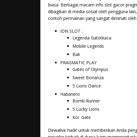
biasa. Berbagai macam info slot gacor pragma
dibagikan di media sosial oleh pengguna lai
contoh permainan yang sangat diminati oleh s
IDN SLOT :
Legenda Gatotkaca
Mobile Legends
Bali
PRAGMATIC PLAY
Gates of Olympus
Sweet Bonanza
5 Lions Dance
Habanero
Bomb Runner
5 Lucky Lions
Koi Gate
Dewalive hadir untuk memberikan Anda pe
provider terbaik di dunia kami mempriorita