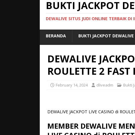
BUKTI JACKPOT D
DEWALIVE SITUS JUDI ONLINE TERBAIK DI
BERANDA
BUKTI JACKPOT DEWALIVE
DEWALIVE JACKPOT
ROULETTE 2 FAST R
February 14, 2024
dliveadm
Bukti 
DEWALIVE JACKPOT LIVE CASINO di ROULET
MEMBER DEWALIVE MEN