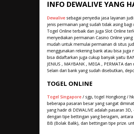
INFO DEWALIVE
YANG H
Dewalive
sebagai penyedia jasa layanan jud
jenis permainan yang sudah tidak asing bagi
Togel Online terbaik dan juga Slot Online ter
menyediakan permainan Casino Online yang 
mudah untuk memulai permainan di situs judi
menggunakan rekening bank atau bisa jug
bisa didaftarkan juga cukup banyak yaitu B
JENIUS , MAYBANK , MEGA , PERMATA dan u
Selain dari bank yang sudah disebutkan, depo
TOGEL ONLINE
Togel Singapore
/ sgp, togel Hongkong / hk
beberapa pasaran besar yang sangat diminati 
yang hadir di DEWALIVE adalah pasaran 3D, 
dengan tipe bettingan yang beragam, antara lai
BB (Bolak Balik), dan bettingan tipe prize. un