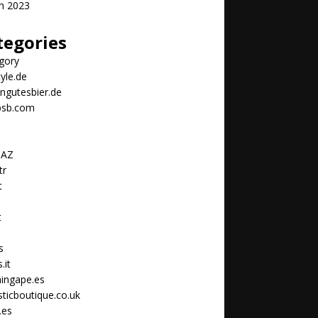
h 2023
tegories
gory
tyle.de
ongutesbier.de
bsb.com
 AZ
tr
t
t
s
.it
ingape.es
ticboutique.co.uk
.es