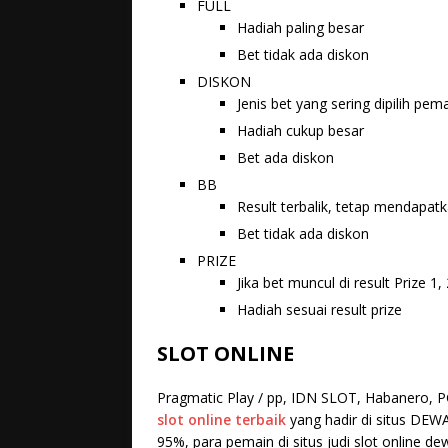
FULL
Hadiah paling besar
Bet tidak ada diskon
DISKON
Jenis bet yang sering dipilih pem
Hadiah cukup besar
Bet ada diskon
BB
Result terbalik, tetap mendapat
Bet tidak ada diskon
PRIZE
Jika bet muncul di result Prize 
Hadiah sesuai result prize
SLOT ONLINE
Pragmatic Play / pp, IDN SLOT, Habanero, PG
slot online terbaik
yang hadir di situs DEWA
95%, para pemain di situs judi slot online 