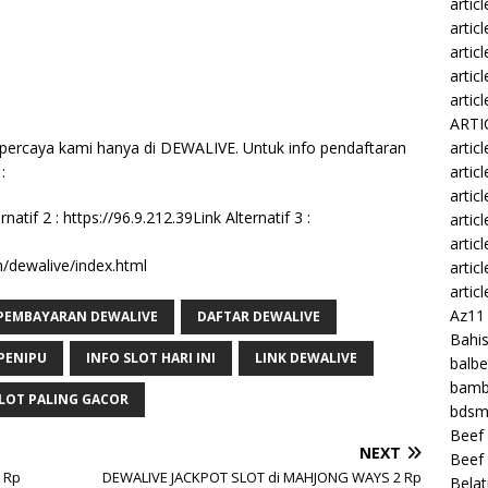
artic
artic
artic
artic
artic
ARTI
erpercaya kami hanya di DEWALIVE. Untuk info pendaftaran
artic
:
artic
artic
rnatif 2 : https://96.9.212.39Link Alternatif 3 :
artic
artic
m/dewalive/index.html
articl
artic
Az11
 PEMBAYARAN DEWALIVE
DAFTAR DEWALIVE
Bahi
PENIPU
INFO SLOT HARI INI
LINK DEWALIVE
balbe
bamb
LOT PALING GACOR
bdsm
Beef 
NEXT
Beef 
 Rp
DEWALIVE JACKPOT SLOT di MAHJONG WAYS 2 Rp
Belat