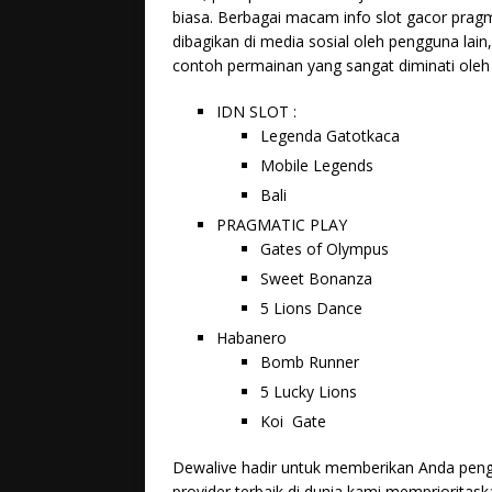
biasa. Berbagai macam info slot gacor pragma
dibagikan di media sosial oleh pengguna lai
contoh permainan yang sangat diminati oleh s
IDN SLOT :
Legenda Gatotkaca
Mobile Legends
Bali
PRAGMATIC PLAY
Gates of Olympus
Sweet Bonanza
5 Lions Dance
Habanero
Bomb Runner
5 Lucky Lions
Koi Gate
Dewalive hadir untuk memberikan Anda pe
provider terbaik di dunia kami mempriorita