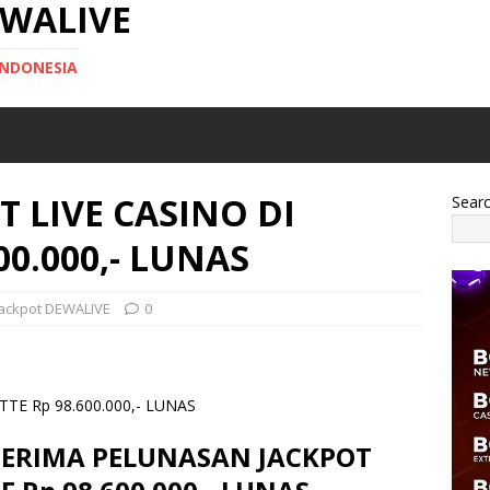
EWALIVE
 INDONESIA
 LIVE CASINO DI
Sear
00.000,- LUNAS
Jackpot DEWALIVE
0
TE Rp 98.600.000,- LUNAS
ERIMA PELUNASAN JACKPOT