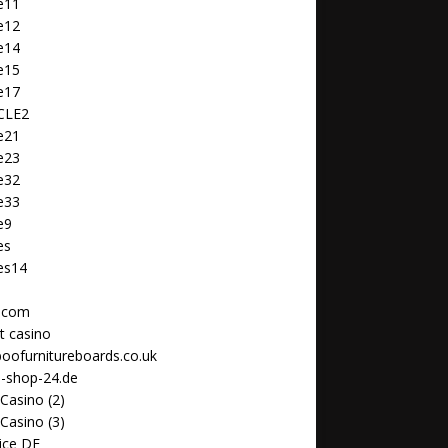
le11
le12
le14
le15
le17
CLE2
le21
le23
le32
le33
le9
es
les14
scom
t casino
oofurnitureboards.co.uk
-shop-24.de
Casino (2)
Casino (3)
ice DE