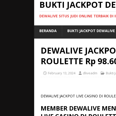
BUKTI JACKPOT D
DEWALIVE SITUS JUDI ONLINE TERBAIK DI
BERANDA
BUKTI JACKPOT DEWALIVE
DEWALIVE JACKPOT
ROULETTE Rp 98.6
February 13, 2024
dliveadm
Bukti 
DEWALIVE JACKPOT LIVE CASINO DI ROULET
MEMBER DEWALIVE MEN