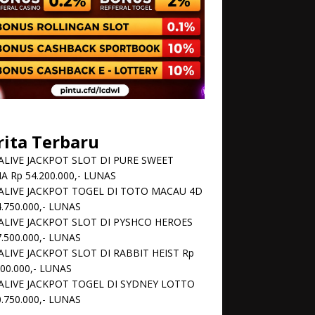
rita Terbaru
LIVE JACKPOT SLOT DI PURE SWEET
A Rp 54.200.000,- LUNAS
LIVE JACKPOT TOGEL DI TOTO MACAU 4D
4.750.000,- LUNAS
LIVE JACKPOT SLOT DI PYSHCO HEROES
7.500.000,- LUNAS
LIVE JACKPOT SLOT DI RABBIT HEIST Rp
500.000,- LUNAS
LIVE JACKPOT TOGEL DI SYDNEY LOTTO
0.750.000,- LUNAS