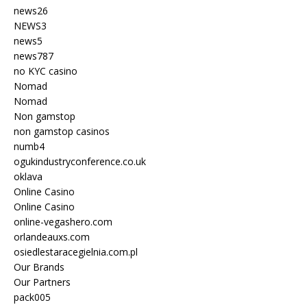
news26
NEWS3
news5
news787
no KYC casino
Nomad
Nomad
Non gamstop
non gamstop casinos
numb4
ogukindustryconference.co.uk
oklava
Online Casino
Online Casino
online-vegashero.com
orlandeauxs.com
osiedlestaracegielnia.com.pl
Our Brands
Our Partners
pack005