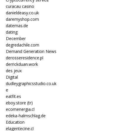
curacau casino
danieldeasy.co.uk
daremyshop.com
datemas.de
dating
December
degredachile.com
Demand Generation News
derosseresidence.pl
derrickduan.work
des jeux
Digital
dudleygraphicsstudio.co.uk
e
eatfit.es
eboy.store (tr)
ecomenergia.cl
edeka-halmschlag.de
Education
elagentecine.cl