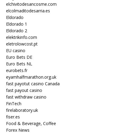
elchivitodesancosme.com
elcolmaditodesarria.es
Eldorado
Eldorado 1
Eldorado 2
elektrikinfo.com
eletrolowcost.pt
EU casino
Euro Bets DE
Euro Bets NL
eurobets.fr
eyamhalfmarathon.org.uk
fast payotut casino Canada
fast payout casino
fast withdraw casino
FinTech
firelaboratory.uk
fiser.es
Food & Beverage, Coffee
Forex News