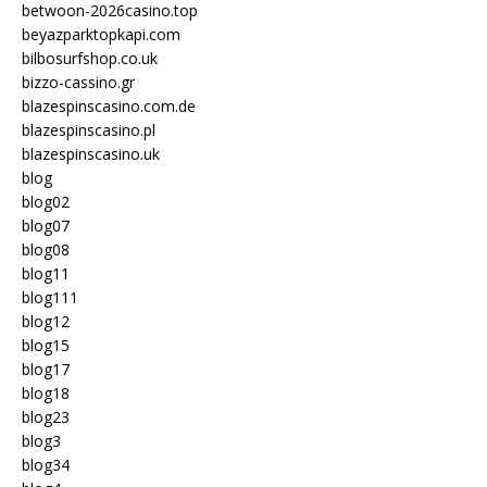
betwoon-2026casino.top
beyazparktopkapi.com
bilbosurfshop.co.uk
bizzo-cassino.gr
blazespinscasino.com.de
blazespinscasino.pl
blazespinscasino.uk
blog
blog02
blog07
blog08
blog11
blog111
blog12
blog15
blog17
blog18
blog23
blog3
blog34