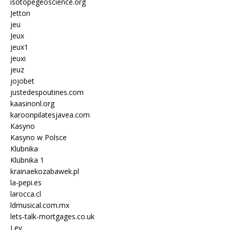
isotopegeoscience.org
Jetton
jeu
Jeux
jeux1
jeuxi
jeuz
jojobet
justedespoutines.com
kaasinonl.org
karoonpilatesjavea.com
Kasyno
Kasyno w Polsce
Klubnika
Klubnika 1
krainaekozabawek.pl
la-pepi.es
larocca.cl
ldmusical.com.mx
lets-talk-mortgages.co.uk
Lev