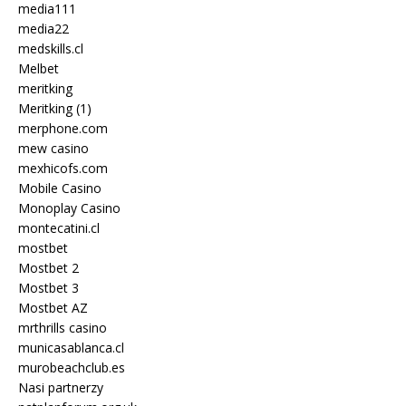
media111
media22
medskills.cl
Melbet
meritking
Meritking (1)
merphone.com
mew casino
mexhicofs.com
Mobile Casino
Monoplay Casino
montecatini.cl
mostbet
Mostbet 2
Mostbet 3
Mostbet AZ
mrthrills casino
municasablanca.cl
murobeachclub.es
Nasi partnerzy