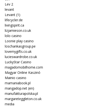
Lev 2
levant
Levant (1)
lifecycler.de
livingspirit.ca
lizjamieson.co.uk
lolo casino
Loonie play casino
loschankasgroup.pe
lovemygifts.co.uk
lucieswardrobe.co.uk
LuckyStar Casino
magadomobilhome.com
Magyar Online Kaszinó
Mainio casino
mamaniabook.pl
mangadop.net (en)
manufakturapolska.pl
margareteggleton.co.uk
media