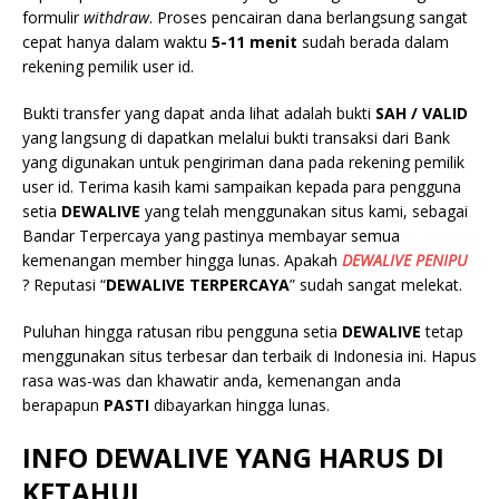
formulir
withdraw
. Proses pencairan dana berlangsung sangat
cepat hanya dalam waktu
5-11 menit
sudah berada dalam
rekening pemilik user id.
Bukti transfer yang dapat anda lihat adalah bukti
SAH / VALID
yang langsung di dapatkan melalui bukti transaksi dari Bank
yang digunakan untuk pengiriman dana pada rekening pemilik
user id. Terima kasih kami sampaikan kepada para pengguna
setia
DEWALIVE
yang telah menggunakan situs kami, sebagai
Bandar Terpercaya yang pastinya membayar semua
kemenangan member hingga lunas. Apakah
DEWALIVE
PENIPU
? Reputasi “
DEWALIVE
TERPERCAYA
” sudah sangat melekat.
Puluhan hingga ratusan ribu pengguna setia
DEWALIVE
tetap
menggunakan situs terbesar dan terbaik di Indonesia ini. Hapus
rasa was-was dan khawatir anda, kemenangan anda
berapapun
PASTI
dibayarkan hingga lunas.
INFO DEWALIVE
YANG HARUS DI
KETAHUI