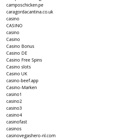
camposchicken.pe
caragordacantina.co.uk
casino
CASINO
casino
Casino
Casino Bonus
Casino DE
Casino Free Spins
Casino slots
Casino UK
casino-beef.app
Casino-Marken
casino1
casino2
casino3
casino4
casinofast
casinos
casinovegashero-nl.com