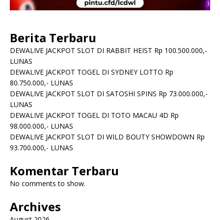
Berita Terbaru
DEWALIVE JACKPOT SLOT DI RABBIT HEIST Rp 100.500.000,-
LUNAS
DEWALIVE JACKPOT TOGEL DI SYDNEY LOTTO Rp
80.750.000,- LUNAS
DEWALIVE JACKPOT SLOT DI SATOSHI SPINS Rp 73.000.000,-
LUNAS
DEWALIVE JACKPOT TOGEL DI TOTO MACAU 4D Rp
98.000.000,- LUNAS
DEWALIVE JACKPOT SLOT DI WILD BOUTY SHOWDOWN Rp
93.700.000,- LUNAS
Komentar Terbaru
No comments to show.
Archives
August 2026