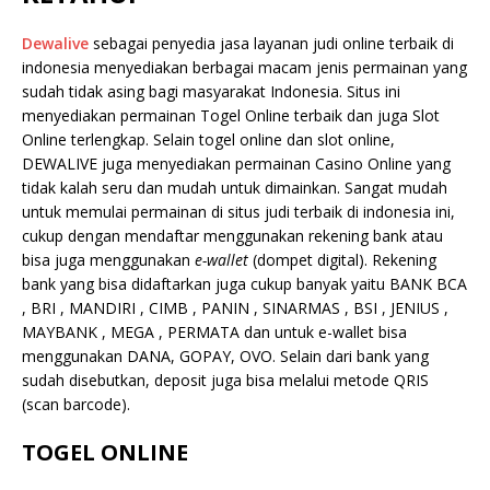
Dewalive
sebagai penyedia jasa layanan judi online terbaik di
indonesia menyediakan berbagai macam jenis permainan yang
sudah tidak asing bagi masyarakat Indonesia. Situs ini
menyediakan permainan Togel Online terbaik dan juga Slot
Online terlengkap. Selain togel online dan slot online,
DEWALIVE juga menyediakan permainan Casino Online yang
tidak kalah seru dan mudah untuk dimainkan. Sangat mudah
untuk memulai permainan di situs judi terbaik di indonesia ini,
cukup dengan mendaftar menggunakan rekening bank atau
bisa juga menggunakan
e-wallet
(dompet digital). Rekening
bank yang bisa didaftarkan juga cukup banyak yaitu BANK BCA
, BRI , MANDIRI , CIMB , PANIN , SINARMAS , BSI , JENIUS ,
MAYBANK , MEGA , PERMATA dan untuk e-wallet bisa
menggunakan DANA, GOPAY, OVO. Selain dari bank yang
sudah disebutkan, deposit juga bisa melalui metode QRIS
(scan barcode).
TOGEL ONLINE