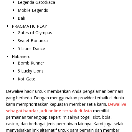
Legenda Gatotkaca
Mobile Legends
Bali
PRAGMATIC PLAY
Gates of Olympus
Sweet Bonanza
5 Lions Dance
Habanero
Bomb Runner
5 Lucky Lions
Koi Gate
Dewalive hadir untuk memberikan Anda pengalaman bermain
yang berbeda. Dengan menggunakan provider terbaik di dunia
kami memprioritaskan kepuasan member setia kami.
Dewalive
sebagai bandar judi online terbaik di Asia
memiliki
permainan terlengkap seperti misalnya togel, slot, bola,
casino, dan berbagai jenis permainan lainnya. Kami juga selalu
menyediakan link alternatif untuk para pemain dan member