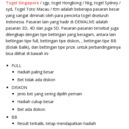
Togel Singapore
/ sgp, togel Hongkong / hkg, togel Sydney /
syd, Togel Toto Macau / ttm adalah beberapa pasaran besar
yang sangat diminati oleh para pencinta togel diseluruh
Indonesia. Pasaran lain yang hadir di DEWALIVE adalah
pasaran 3D, 4D dan juga 5D. Pasaran-pasaran tersebut juga
dilengkapi dengan tipe bettingan yang beragam, antara lain
bettingan tipe full, bettingan tipe diskon, , bettingan tipe BB
(Bolak Balik), dan bettingan tipe prize. untuk perbandingannya
bisa dilihat di bawah ini
FULL
Hadiah paling besar
Bet tidak ada diskon
DISKON
Jenis bet yang sering dipilih pemain
Hadiah cukup besar
Bet ada diskon
BB
Result terbalik, tetap mendapatkan hadiah