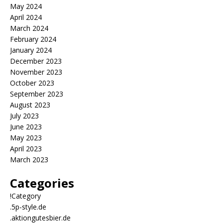
May 2024
April 2024
March 2024
February 2024
January 2024
December 2023
November 2023
October 2023
September 2023
August 2023
July 2023
June 2023
May 2023
April 2023
March 2023
Categories
!Category
.5p-style.de
.aktiongutesbier.de