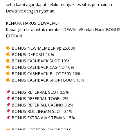
setia kami agar dapat selalu mengakses situs permainan
Dewalive dengan nyaman.
KENAPA HARUS DEWALIVE?
Kabar gembira untuk member DEWALIVE telah Hadir BONUS
EXTRA !!!
BONUS NEW MEMBER Rp.25,000
BONUS DEPOSIT 10%
BONUS CASHBACK SLOT 10%
BONUS CASHBACK CASINO 10%
BONUS CASHBACK E-LOTTERY 10%
BONUS CASHBACK SPORTBOOK 10%
BONUS REFERRAL SLOT 0.5%
BONUS REFERRAL TOGEL 2%
BONUS REFERRAL CASINO 0.2%
BONUS ROLLINGAN SLOT 0.1%
BONUS EXTRA AJAK TEMAN 15%
BONUS LOTTERY JOWOPOOLS