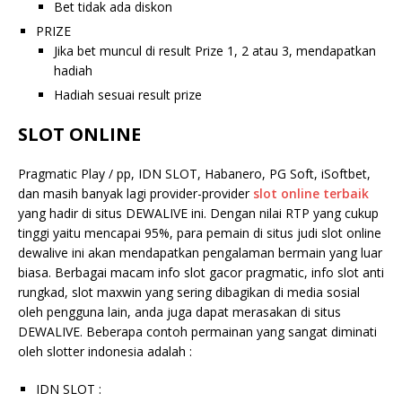
Bet tidak ada diskon
PRIZE
Jika bet muncul di result Prize 1, 2 atau 3, mendapatkan
hadiah
Hadiah sesuai result prize
SLOT ONLINE
Pragmatic Play / pp, IDN SLOT, Habanero, PG Soft, iSoftbet,
dan masih banyak lagi provider-provider
slot online terbaik
yang hadir di situs DEWALIVE ini. Dengan nilai RTP yang cukup
tinggi yaitu mencapai 95%, para pemain di situs judi slot online
dewalive ini akan mendapatkan pengalaman bermain yang luar
biasa. Berbagai macam info slot gacor pragmatic, info slot anti
rungkad, slot maxwin yang sering dibagikan di media sosial
oleh pengguna lain, anda juga dapat merasakan di situs
DEWALIVE. Beberapa contoh permainan yang sangat diminati
oleh slotter indonesia adalah :
IDN SLOT :