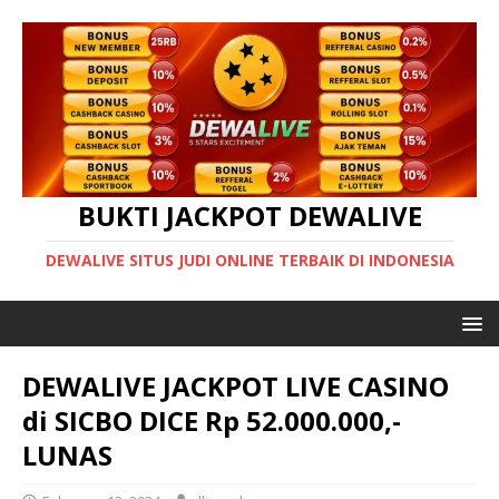
BUKTI JACKPOT DEWALIVE
DEWALIVE SITUS JUDI ONLINE TERBAIK DI INDONESIA
DEWALIVE JACKPOT LIVE CASINO
di SICBO DICE Rp 52.000.000,-
LUNAS