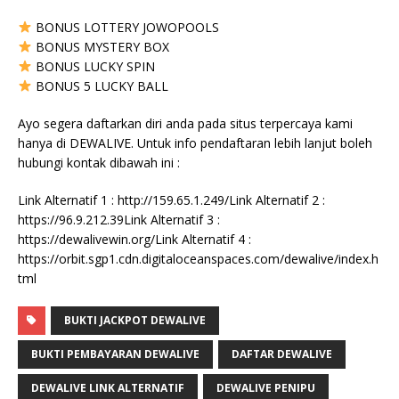
BONUS LOTTERY JOWOPOOLS
BONUS MYSTERY BOX
BONUS LUCKY SPIN
BONUS 5 LUCKY BALL
Ayo segera daftarkan diri anda pada situs terpercaya kami
hanya di DEWALIVE. Untuk info pendaftaran lebih lanjut boleh
hubungi kontak dibawah ini :
Link Alternatif 1 : http://159.65.1.249/Link Alternatif 2 :
https://96.9.212.39Link Alternatif 3 :
https://dewalivewin.org/Link Alternatif 4 :
https://orbit.sgp1.cdn.digitaloceanspaces.com/dewalive/index.h
tml
BUKTI JACKPOT DEWALIVE
BUKTI PEMBAYARAN DEWALIVE
DAFTAR DEWALIVE
DEWALIVE LINK ALTERNATIF
DEWALIVE PENIPU