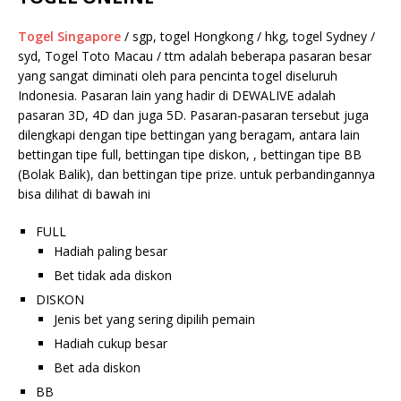
Togel Singapore
/ sgp, togel Hongkong / hkg, togel Sydney /
syd, Togel Toto Macau / ttm adalah beberapa pasaran besar
yang sangat diminati oleh para pencinta togel diseluruh
Indonesia. Pasaran lain yang hadir di DEWALIVE adalah
pasaran 3D, 4D dan juga 5D. Pasaran-pasaran tersebut juga
dilengkapi dengan tipe bettingan yang beragam, antara lain
bettingan tipe full, bettingan tipe diskon, , bettingan tipe BB
(Bolak Balik), dan bettingan tipe prize. untuk perbandingannya
bisa dilihat di bawah ini
FULL
Hadiah paling besar
Bet tidak ada diskon
DISKON
Jenis bet yang sering dipilih pemain
Hadiah cukup besar
Bet ada diskon
BB