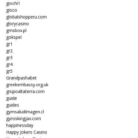
giochi1
gioco
globalshopperu.com
glorycasino
gmsbox.pl
gokspel
gr1
gr2
gr3
gr4
gr5
Grandpashabet
greekembassy.org.uk
grupoaltaterra.com
guide
guides
gymsaludimagen.cl
gyroskingjax.com
happinessday
Happy Jokers Casino