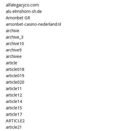
alfalegacyco.com
als-elmshorn-sh.de
Amonbet GR
amonbet-casino-nederland.nl
archive
archive_3
archive10
archive9
archivee
article
article018
article019
article020
article11
article12
article14
article15
article17
ARTICLE2
article21