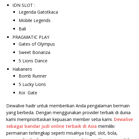
IDN SLOT :
Legenda Gatotkaca
Mobile Legends
Bali
PRAGMATIC PLAY
Gates of Olympus
Sweet Bonanza
5 Lions Dance
Habanero
Bomb Runner
5 Lucky Lions
Koi Gate
Dewalive hadir untuk memberikan Anda pengalaman bermain
yang berbeda. Dengan menggunakan provider terbaik di dunia
kami memprioritaskan kepuasan member setia kami.
Dewalive
sebagai bandar judi online terbaik di Asia
memiliki
permainan terlengkap seperti misalnya togel, slot, bola,