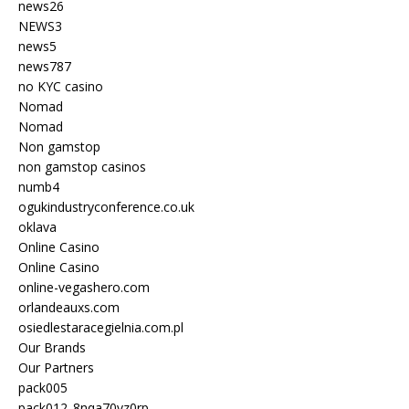
news26
NEWS3
news5
news787
no KYC casino
Nomad
Nomad
Non gamstop
non gamstop casinos
numb4
ogukindustryconference.co.uk
oklava
Online Casino
Online Casino
online-vegashero.com
orlandeauxs.com
osiedlestaracegielnia.com.pl
Our Brands
Our Partners
pack005
pack012_8nqa70vz0rp