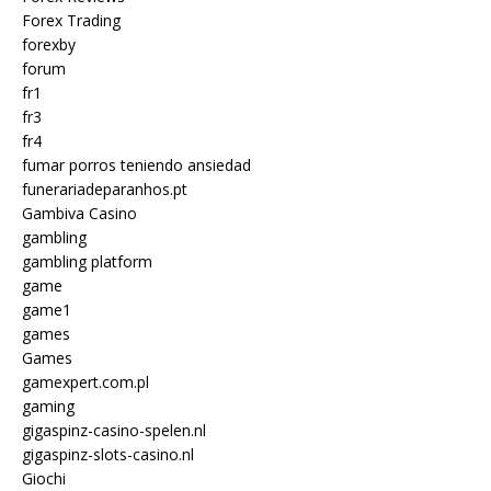
Forex Trading
forexby
forum
fr1
fr3
fr4
fumar porros teniendo ansiedad
funerariadeparanhos.pt
Gambiva Casino
gambling
gambling platform
game
game1
games
Games
gamexpert.com.pl
gaming
gigaspinz-casino-spelen.nl
gigaspinz-slots-casino.nl
Giochi