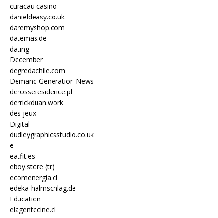
curacau casino
danieldeasy.co.uk
daremyshop.com
datemas.de
dating
December
degredachile.com
Demand Generation News
derosseresidence.pl
derrickduan.work
des jeux
Digital
dudleygraphicsstudio.co.uk
e
eatfit.es
eboy.store (tr)
ecomenergia.cl
edeka-halmschlag.de
Education
elagentecine.cl