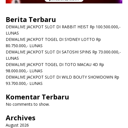
Berita Terbaru
DEWALIVE JACKPOT SLOT DI RABBIT HEIST Rp 100.500.000,-
LUNAS
DEWALIVE JACKPOT TOGEL DI SYDNEY LOTTO Rp
80.750.000,- LUNAS
DEWALIVE JACKPOT SLOT DI SATOSHI SPINS Rp 73.000.000,-
LUNAS
DEWALIVE JACKPOT TOGEL DI TOTO MACAU 4D Rp
98.000.000,- LUNAS
DEWALIVE JACKPOT SLOT DI WILD BOUTY SHOWDOWN Rp
93.700.000,- LUNAS
Komentar Terbaru
No comments to show.
Archives
August 2026