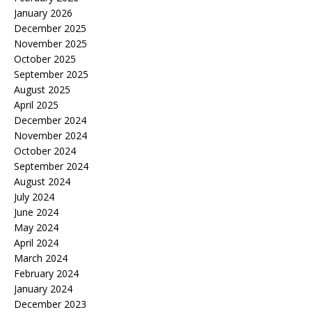
January 2026
December 2025
November 2025
October 2025
September 2025
August 2025
April 2025
December 2024
November 2024
October 2024
September 2024
August 2024
July 2024
June 2024
May 2024
April 2024
March 2024
February 2024
January 2024
December 2023