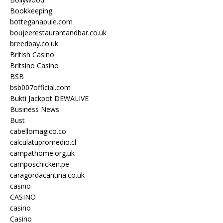
Bookkeeping
botteganapule.com
boujeerestaurantandbar.co.uk
breedbay.co.uk
British Casino
Britsino Casino
BSB
bsb007official.com
Bukti Jackpot DEWALIVE
Business News
Bust
cabellomagico.co
calculatupromedio.cl
campathome.org.uk
camposchicken.pe
caragordacantina.co.uk
casino
CASINO
casino
Casino