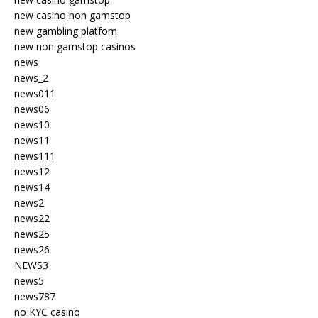
new casino non gamstop
new gambling platfom
new non gamstop casinos
news
news_2
news011
news06
news10
news11
news111
news12
news14
news2
news22
news25
news26
NEWS3
news5
news787
no KYC casino