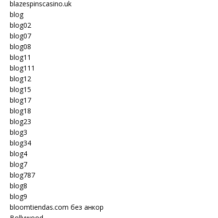
blazespinscasino.uk
blog
blog02
blog07
blog08
blog11
blog111
blog12
blog15
blog17
blog18
blog23
blog3
blog34
blog4
blog7
blog787
blog8
blog9
bloomtiendas.com без анкор
Bollywood