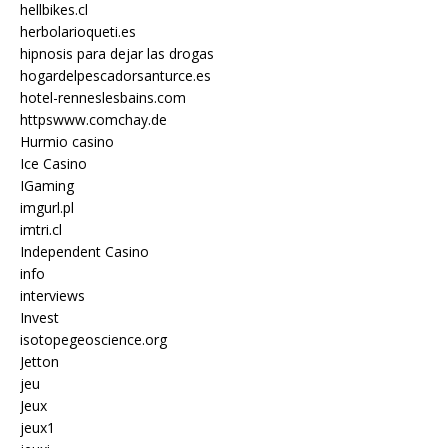
hellbikes.cl
herbolarioqueti.es
hipnosis para dejar las drogas
hogardelpescadorsanturce.es
hotel-renneslesbains.com
httpswww.comchay.de
Hurmio casino
Ice Casino
IGaming
imgurl.pl
imtri.cl
Independent Casino
info
interviews
Invest
isotopegeoscience.org
Jetton
jeu
Jeux
jeux1