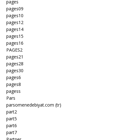
pages
pages09
pages10
pages12
pages14
pages15
pages16
PAGES2
pages21
pages28
pages30
pages6
pages8
pagess
Pars
parsomenedebiyat.com (tr)
part2
part5
part6
part7
Partner