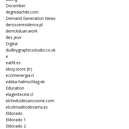
December
degredachile.com
Demand Generation News
derosseresidence.pl
derrickduan.work
des jeux
Digital
dudleygraphicsstudio.co.uk
e
eatfit.es
eboy.store (tr)
ecomenergia.cl
edeka-halmschlag.de
Education
elagentecine.cl
elchivitodesancosme.com
elcolmaditodesarria.es
Eldorado
Eldorado 1
Eldorado 2