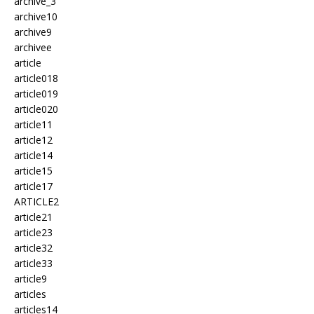
archive_3
archive10
archive9
archivee
article
article018
article019
article020
article11
article12
article14
article15
article17
ARTICLE2
article21
article23
article32
article33
article9
articles
articles14