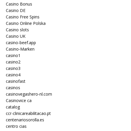
Casino Bonus
Casino DE
Casino Free Spins
Casino Online Polska
Casino slots
Casino UK
casino-beef.app
Casino-Marken
casino1
casino2
casino3
casino4
casinofast
casinos
casinovegashero-nl.com
Casinovice ca
catalog
ccr-clinicareabilitacao.pt
centenariosorolla.es
centro cias