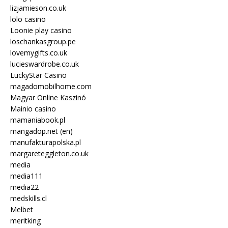
lizjamieson.co.uk
lolo casino
Loonie play casino
loschankasgroup.pe
lovemygifts.co.uk
lucieswardrobe.co.uk
LuckyStar Casino
magadomobilhome.com
Magyar Online Kaszinó
Mainio casino
mamaniabook.pl
mangadop.net (en)
manufakturapolska.pl
margareteggleton.co.uk
media
media111
media22
medskills.cl
Melbet
meritking