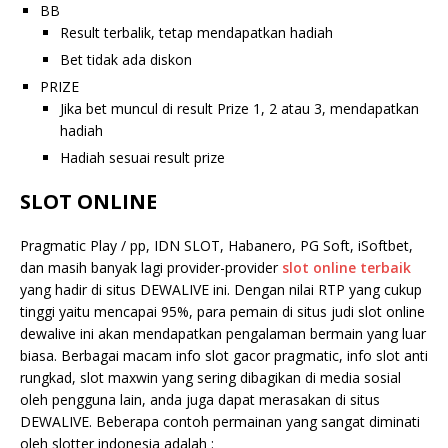
BB
Result terbalik, tetap mendapatkan hadiah
Bet tidak ada diskon
PRIZE
Jika bet muncul di result Prize 1, 2 atau 3, mendapatkan
hadiah
Hadiah sesuai result prize
SLOT ONLINE
Pragmatic Play / pp, IDN SLOT, Habanero, PG Soft, iSoftbet,
dan masih banyak lagi provider-provider
slot online terbaik
yang hadir di situs DEWALIVE ini. Dengan nilai RTP yang cukup
tinggi yaitu mencapai 95%, para pemain di situs judi slot online
dewalive ini akan mendapatkan pengalaman bermain yang luar
biasa. Berbagai macam info slot gacor pragmatic, info slot anti
rungkad, slot maxwin yang sering dibagikan di media sosial
oleh pengguna lain, anda juga dapat merasakan di situs
DEWALIVE. Beberapa contoh permainan yang sangat diminati
oleh slotter indonesia adalah :