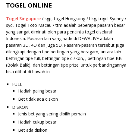
TOGEL ONLINE
Togel Singapore
/ sgp, togel Hongkong / hkg, togel Sydney /
syd, Togel Toto Macau / ttm adalah beberapa pasaran besar
yang sangat diminati oleh para pencinta togel diseluruh
Indonesia. Pasaran lain yang hadir di DEWALIVE adalah
pasaran 3D, 4D dan juga 5D. Pasaran-pasaran tersebut juga
dilengkapi dengan tipe bettingan yang beragam, antara lain
bettingan tipe full, bettingan tipe diskon, , bettingan tipe BB
(Bolak Balik), dan bettingan tipe prize. untuk perbandingannya
bisa dilihat di bawah ini
FULL
Hadiah paling besar
Bet tidak ada diskon
DISKON
Jenis bet yang sering dipilih pemain
Hadiah cukup besar
Bet ada diskon