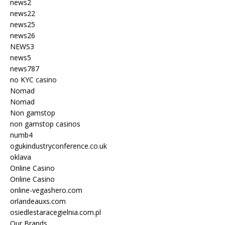
news2
news22
news25
news26
NEWS3
news5
news787
no KYC casino
Nomad
Nomad
Non gamstop
non gamstop casinos
numb4
ogukindustryconference.co.uk
oklava
Online Casino
Online Casino
online-vegashero.com
orlandeauxs.com
osiedlestaracegielnia.com.pl
Our Brands