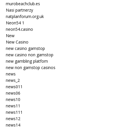
murobeachclub.es
Nasi partnerzy
natplanforum.org.uk
Neon54 1
neon54.casino
New
New Casino
new casino gamstop
new casino non gamstop
new gambling platfom
new non gamstop casinos
news
news_2
news011
news06
news10
news11
news111
news12
news14