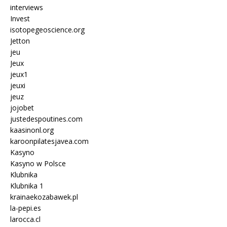
interviews
Invest
isotopegeoscience.org
Jetton
jeu
Jeux
jeux1
jeuxi
jeuz
jojobet
justedespoutines.com
kaasinonl.org
karoonpilatesjavea.com
Kasyno
Kasyno w Polsce
Klubnika
Klubnika 1
krainaekozabawek.pl
la-pepi.es
larocca.cl