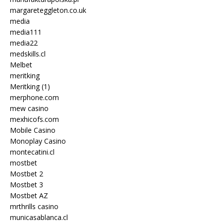
margareteggleton.co.uk
media
media111
media22
medskills.cl
Melbet
meritking
Meritking (1)
merphone.com
mew casino
mexhicofs.com
Mobile Casino
Monoplay Casino
montecatini.cl
mostbet
Mostbet 2
Mostbet 3
Mostbet AZ
mrthrills casino
municasablanca.cl