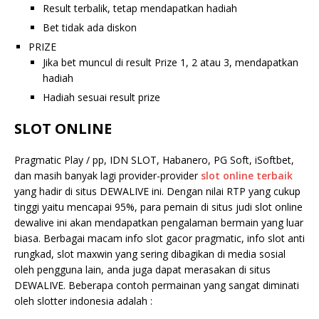
Result terbalik, tetap mendapatkan hadiah
Bet tidak ada diskon
PRIZE
Jika bet muncul di result Prize 1, 2 atau 3, mendapatkan
hadiah
Hadiah sesuai result prize
SLOT ONLINE
Pragmatic Play / pp, IDN SLOT, Habanero, PG Soft, iSoftbet,
dan masih banyak lagi provider-provider
slot online terbaik
yang hadir di situs DEWALIVE ini. Dengan nilai RTP yang cukup
tinggi yaitu mencapai 95%, para pemain di situs judi slot online
dewalive ini akan mendapatkan pengalaman bermain yang luar
biasa. Berbagai macam info slot gacor pragmatic, info slot anti
rungkad, slot maxwin yang sering dibagikan di media sosial
oleh pengguna lain, anda juga dapat merasakan di situs
DEWALIVE. Beberapa contoh permainan yang sangat diminati
oleh slotter indonesia adalah :