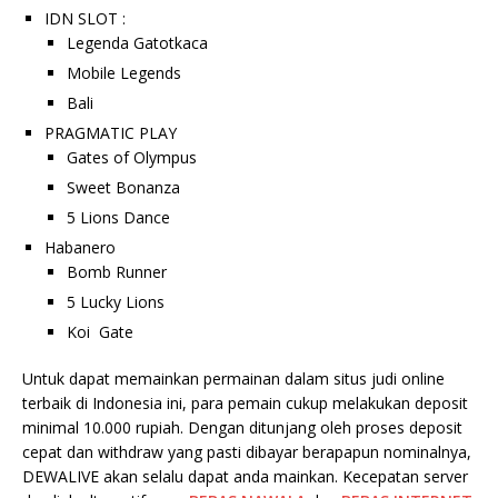
IDN SLOT :
Legenda Gatotkaca
Mobile Legends
Bali
PRAGMATIC PLAY
Gates of Olympus
Sweet Bonanza
5 Lions Dance
Habanero
Bomb Runner
5 Lucky Lions
Koi Gate
Untuk dapat memainkan permainan dalam situs judi online
terbaik di Indonesia ini, para pemain cukup melakukan deposit
minimal 10.000 rupiah. Dengan ditunjang oleh proses deposit
cepat dan withdraw yang pasti dibayar berapapun nominalnya,
DEWALIVE akan selalu dapat anda mainkan. Kecepatan server