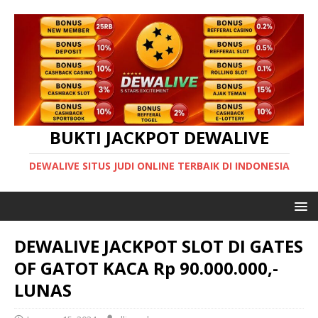
BUKTI JACKPOT DEWALIVE
DEWALIVE SITUS JUDI ONLINE TERBAIK DI INDONESIA
DEWALIVE JACKPOT SLOT DI GATES
OF GATOT KACA Rp 90.000.000,-
LUNAS