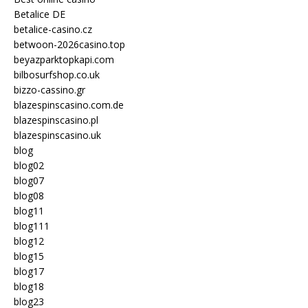
Betalice DE
betalice-casino.cz
betwoon-2026casino.top
beyazparktopkapi.com
bilbosurfshop.co.uk
bizzo-cassino.gr
blazespinscasino.com.de
blazespinscasino.pl
blazespinscasino.uk
blog
blog02
blog07
blog08
blog11
blog111
blog12
blog15
blog17
blog18
blog23