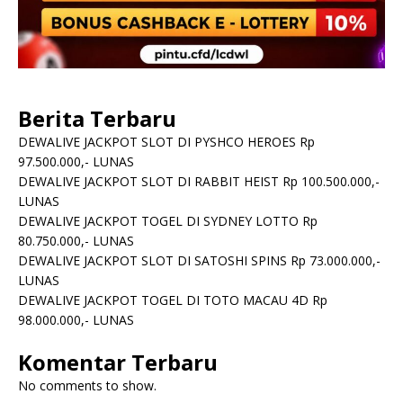
Berita Terbaru
DEWALIVE JACKPOT SLOT DI PYSHCO HEROES Rp
97.500.000,- LUNAS
DEWALIVE JACKPOT SLOT DI RABBIT HEIST Rp 100.500.000,-
LUNAS
DEWALIVE JACKPOT TOGEL DI SYDNEY LOTTO Rp
80.750.000,- LUNAS
DEWALIVE JACKPOT SLOT DI SATOSHI SPINS Rp 73.000.000,-
LUNAS
DEWALIVE JACKPOT TOGEL DI TOTO MACAU 4D Rp
98.000.000,- LUNAS
Komentar Terbaru
No comments to show.