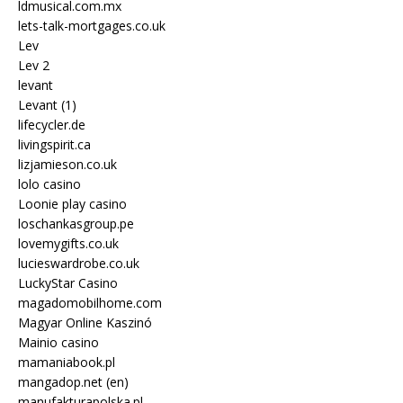
ldmusical.com.mx
lets-talk-mortgages.co.uk
Lev
Lev 2
levant
Levant (1)
lifecycler.de
livingspirit.ca
lizjamieson.co.uk
lolo casino
Loonie play casino
loschankasgroup.pe
lovemygifts.co.uk
lucieswardrobe.co.uk
LuckyStar Casino
magadomobilhome.com
Magyar Online Kaszinó
Mainio casino
mamaniabook.pl
mangadop.net (en)
manufakturapolska.pl