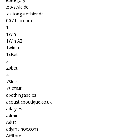
!Category
.5p-style.de
.aktiongutesbier.de
007-bsb.com
1
1Win
1Win AZ
1win tr
1xBet
2
20bet
4
7Slots
7slots.it
abathingape.es
acousticboutique.co.uk
adaly.es
admin
Adult
adymainox.com
Affiliate