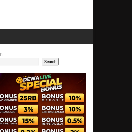
ch
Search