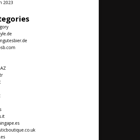
h 2023
tegories
gory
tyle.de
ongutesbier.de
bsb.com
 AZ
tr
t
t
s
.it
ingape.es
ticboutique.co.uk
.es