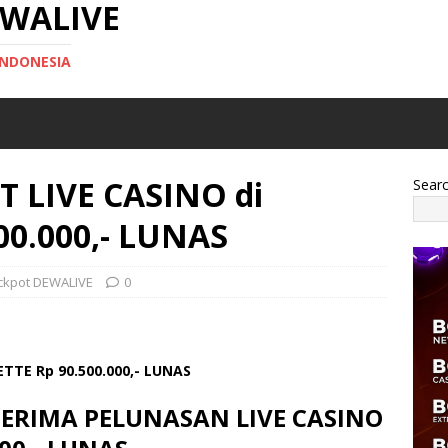
EWALIVE
 INDONESIA
 LIVE CASINO di
Sear
00.000,- LUNAS
ackpot DEWALIVE
0
ETTE
Rp 90.500.000,- LUNAS
ERIMA PELUNASAN LIVE CASINO