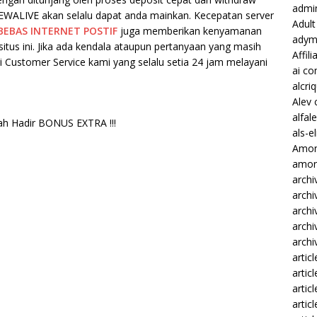
admi
EWALIVE akan selalu dapat anda mainkan. Kecepatan server
Adult
BEBAS INTERNET POSTIF
juga memberikan kenyamanan
adym
situs ini. Jika ada kendala ataupun pertanyaan yang masih
Affili
 Customer Service kami yang selalu setia 24 jam melayani
ai c
alcri
Alev 
alfa
h Hadir BONUS EXTRA !!!
als-e
Amon
amonb
archi
archi
archi
archi
archi
articl
artic
artic
artic