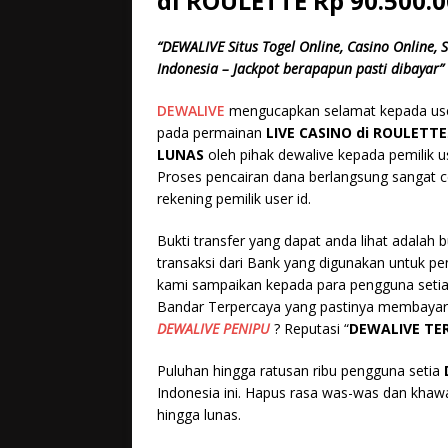
di ROULETTE Rp 90.500.
“
DEWALIVE
Situs Togel Online, Casino Online, 
Indonesia – Jackpot berapapun pasti dibayar”
DEWALIVE
mengucapkan selamat kepada user
pada permainan
LIVE CASINO di ROULETTE
LUNAS
oleh pihak dewalive kepada pemilik u
Proses pencairan dana berlangsung sangat 
rekening pemilik user id.
Bukti transfer yang dapat anda lihat adalah 
transaksi dari Bank yang digunakan untuk pen
kami sampaikan kepada para pengguna seti
Bandar Terpercaya yang pastinya membaya
DEWALIVE
PENIPU
? Reputasi “
DEWALIVE
TE
Puluhan hingga ratusan ribu pengguna setia
Indonesia ini. Hapus rasa was-was dan kha
hingga lunas.