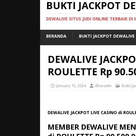
BUKTI JACKPOT D
DEWALIVE SITUS JUDI ONLINE TERBAIK DI
BERANDA
BUKTI JACKPOT DEWALIVE
DEWALIVE JACKPOT
ROULETTE Rp 90.5
January 15, 2024
dliveadm
Bukti J
DEWALIVE JACKPOT LIVE CASINO di ROUL
MEMBER DEWALIVE MEN