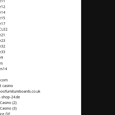
le11
le12
le14
le15
le17
CLE2
le21
le23
le32
le33
le9
es
les14
scom
t casino
oofurnitureboards.co.uk
-shop-24.de
Casino (2)
Casino (3)
ice DE