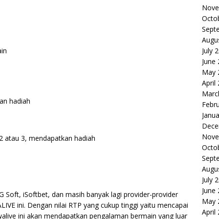
Nove
Octo
Sept
Augu
ain
July 
June
May 
April
Marc
kan hadiah
Febr
Janua
Dece
Nove
1, 2 atau 3, mendapatkan hadiah
Octo
Sept
Augu
July 
June
 Soft, iSoftbet, dan masih banyak lagi provider-provider
May 
LIVE ini. Dengan nilai RTP yang cukup tinggi yaitu mencapai
April
dewalive ini akan mendapatkan pengalaman bermain yang luar