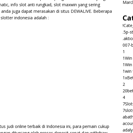
Marc
tic, info slot anti rungkad, slot maxwin yang sering
n, anda juga dapat merasakan di situs DEWALIVE. Beberapa
Ca
lotter indonesia adalah :
!Cate
.5p-s
.akti
007-
1
1Win
1Win
1win 
1xBe
2
20be
4
7Slot
7slots
abath
acous
 judi online terbaik di Indonesia ini, para pemain cukup
adaly
engan ditunjang oleh proses deposit cepat dan withdraw