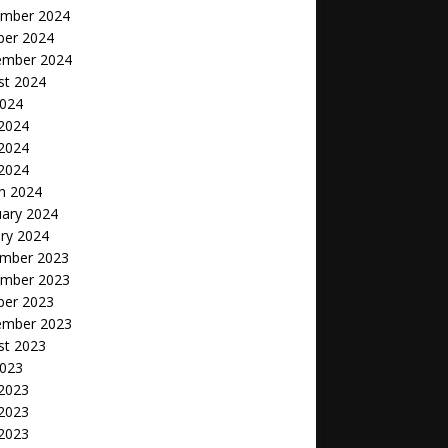
mber 2024
ber 2024
ember 2024
st 2024
2024
 2024
2024
 2024
h 2024
uary 2024
ry 2024
mber 2023
mber 2023
ber 2023
ember 2023
st 2023
2023
 2023
2023
 2023