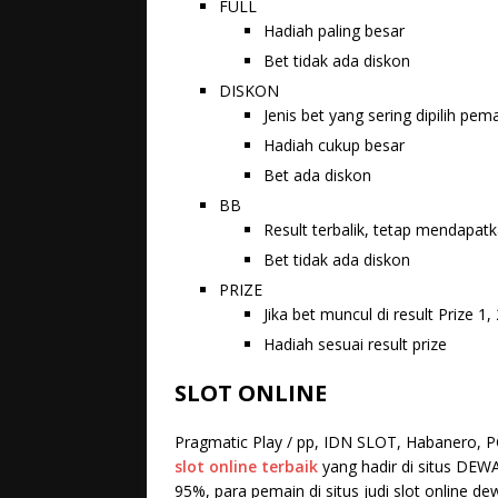
FULL
Hadiah paling besar
Bet tidak ada diskon
DISKON
Jenis bet yang sering dipilih pem
Hadiah cukup besar
Bet ada diskon
BB
Result terbalik, tetap mendapat
Bet tidak ada diskon
PRIZE
Jika bet muncul di result Prize 
Hadiah sesuai result prize
SLOT ONLINE
Pragmatic Play / pp, IDN SLOT, Habanero, PG
slot online terbaik
yang hadir di situs DEWA
95%, para pemain di situs judi slot online 