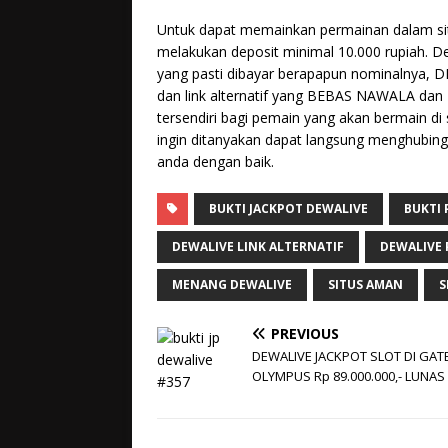
Untuk dapat memainkan permainan dalam situs
melakukan deposit minimal 10.000 rupiah. D
yang pasti dibayar berapapun nominalnya, D
dan link alternatif yang BEBAS NAWALA d
tersendiri bagi pemain yang akan bermain di 
ingin ditanyakan dapat langsung menghubingi
anda dengan baik.
BUKTI JACKPOT DEWALIVE
BUKTI
DEWALIVE LINK ALTERNATIF
DEWALIVE 
MENANG DEWALIVE
SITUS AMAN
S
PREVIOUS
DEWALIVE JACKPOT SLOT DI GAT
OLYMPUS Rp 89.000.000,- LUNAS