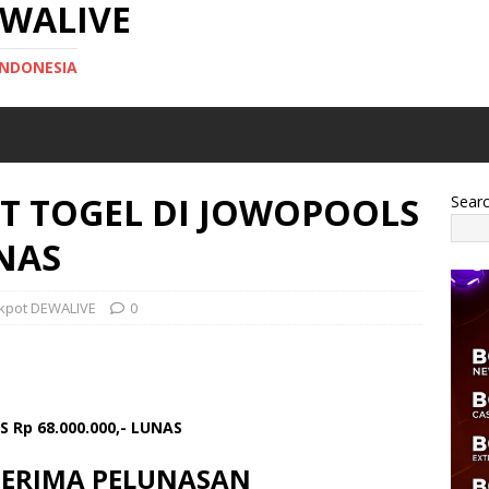
EWALIVE
 INDONESIA
T TOGEL DI JOWOPOOLS
Sear
UNAS
ckpot DEWALIVE
0
Rp 68.000.000,- LUNAS
NERIMA PELUNASAN