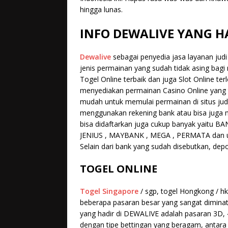
hingga lunas.
INFO DEWALIVE
YANG H
Dewalive
sebagai penyedia jasa layanan jud
jenis permainan yang sudah tidak asing bagi
Togel Online terbaik dan juga Slot Online ter
menyediakan permainan Casino Online yang 
mudah untuk memulai permainan di situs judi
menggunakan rekening bank atau bisa jug
bisa didaftarkan juga cukup banyak yaitu B
JENIUS , MAYBANK , MEGA , PERMATA dan u
Selain dari bank yang sudah disebutkan, depo
TOGEL ONLINE
Togel Singapore
/ sgp, togel Hongkong / hk
beberapa pasaran besar yang sangat diminati 
yang hadir di DEWALIVE adalah pasaran 3D, 
dengan tipe bettingan yang beragam, antara lai