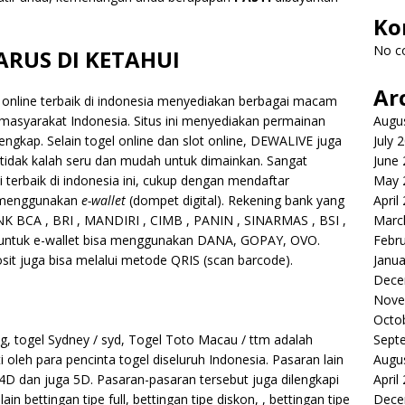
Ko
No c
ARUS DI KETAHUI
Ar
i online terbaik di indonesia menyediakan berbagai macam
 masyarakat Indonesia. Situs ini menyediakan permainan
Augu
lengkap. Selain togel online dan slot online, DEWALIVE juga
July 
tidak kalah seru dan mudah untuk dimainkan. Sangat
June
 terbaik di indonesia ini, cukup dengan mendaftar
May 
a menggunakan
e-wallet
(dompet digital). Rekening bank yang
April
ANK BCA , BRI , MANDIRI , CIMB , PANIN , SINARMAS , BSI ,
Marc
ntuk e-wallet bisa menggunakan DANA, GOPAY, OVO.
Febr
sit juga bisa melalui metode QRIS (scan barcode).
Janua
Dece
Nove
Octo
g, togel Sydney / syd, Togel Toto Macau / ttm adalah
Sept
oleh para pencinta togel diseluruh Indonesia. Pasaran lain
Augu
4D dan juga 5D. Pasaran-pasaran tersebut juga dilengkapi
April
n bettingan tipe full, bettingan tipe diskon, , bettingan tipe
Dece