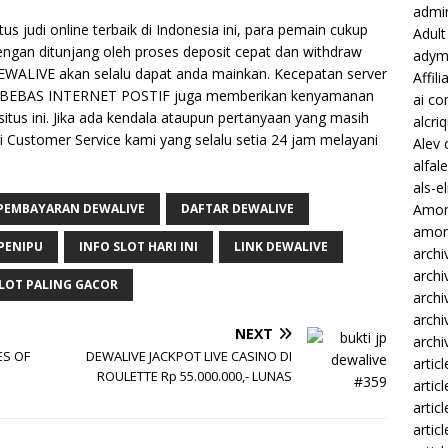
admi
 judi online terbaik di Indonesia ini, para pemain cukup
Adult
engan ditunjang oleh proses deposit cepat dan withdraw
adym
EWALIVE akan selalu dapat anda mainkan. Kecepatan server
Affili
an BEBAS INTERNET POSTIF juga memberikan kenyamanan
ai c
situs ini. Jika ada kendala ataupun pertanyaan yang masih
alcri
 Customer Service kami yang selalu setia 24 jam melayani
Alev 
alfa
als-e
 PEMBAYARAN DEWALIVE
DAFTAR DEWALIVE
Amon
amonb
PENIPU
INFO SLOT HARI INI
LINK DEWALIVE
archi
archi
LOT PALING GACOR
archi
archi
NEXT
archi
ES OF
DEWALIVE JACKPOT LIVE CASINO DI
articl
ROULETTE Rp 55.000.000,- LUNAS
artic
artic
artic