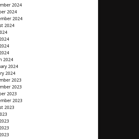
mber 2024
ber 2024
ember 2024
st 2024
2024
 2024
2024
 2024
h 2024
uary 2024
ry 2024
mber 2023
mber 2023
ber 2023
ember 2023
st 2023
2023
 2023
2023
 2023