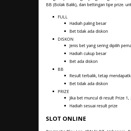
BB (Bolak Balik), dan bettingan tipe prize. un
FULL
Hadiah paling besar
Bet tidak ada diskon
DISKON
Jenis bet yang sering dipilih pem
Hadiah cukup besar
Bet ada diskon
BB
Result terbalik, tetap mendapat
Bet tidak ada diskon
PRIZE
Jika bet muncul di result Prize 
Hadiah sesuai result prize
SLOT ONLINE