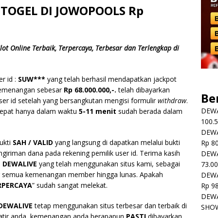
 TOGEL DI JOWOPOOLS Rp
Slot Online Terbaik, Terpercaya, Terbesar dan Terlengkap di
r id :
SUW***
yang telah berhasil mendapatkan jackpot
Kemenangan sebesar
Rp 68.000.000,-.
telah dibayarkan
Be
ser id setelah yang bersangkutan mengisi formulir
withdraw
.
DEWA
cepat hanya dalam waktu
5-11 menit
sudah berada dalam
100.
DEWA
bukti
SAH / VALID
yang langsung di dapatkan melalui bukti
Rp 8
giriman dana pada rekening pemilik user id. Terima kasih
DEWA
a
DEWALIVE
yang telah menggunakan situs kami, sebagai
73.0
r semua kemenangan member hingga lunas. Apakah
DEWA
RPERCAYA
” sudah sangat melekat.
Rp 9
DEWA
DEWALIVE
tetap menggunakan situs terbesar dan terbaik di
SHOW
watir anda, kemenangan anda berapapun
PASTI
dibayarkan