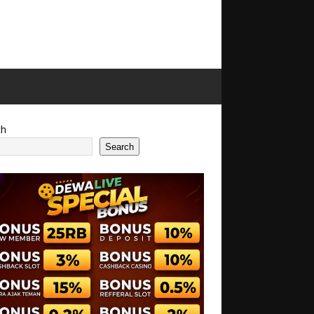
ch
Search