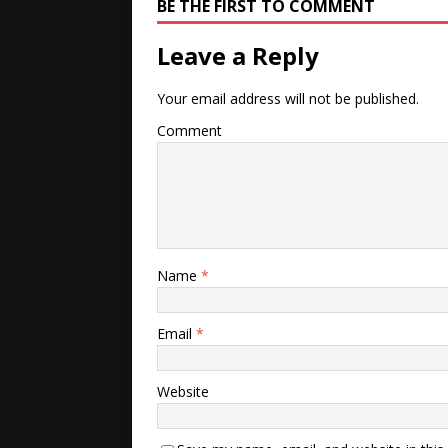
BE THE FIRST TO COMMENT
Leave a Reply
Your email address will not be published.
Comment
Name
*
Email
*
Website