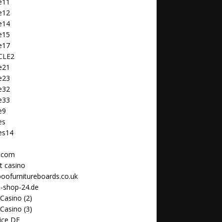
le11
le12
le14
le15
le17
CLE2
le21
le23
le32
le33
le9
es
les14
scom
t casino
oofurnitureboards.co.uk
-shop-24.de
Casino (2)
Casino (3)
ice DE