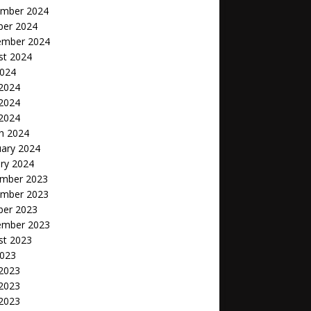
mber 2024
ber 2024
ember 2024
st 2024
2024
 2024
2024
 2024
h 2024
uary 2024
ry 2024
mber 2023
mber 2023
ber 2023
ember 2023
st 2023
2023
 2023
2023
 2023