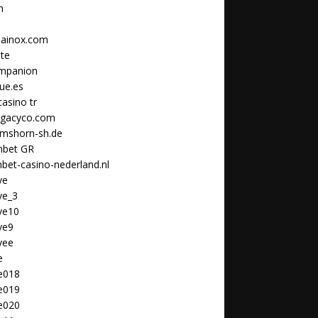
n
ainox.com
ate
ompanion
que.es
casino tr
legacyco.com
lmshorn-sh.de
bet GR
et-casino-nederland.nl
ve
ve_3
ve10
ve9
vee
e
le018
le019
le020