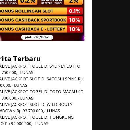
rita Terbaru
LIVE JACKPOT TOGEL DI SYDNEY LOTTO
0.750.000,- LUNAS
LIVE JACKPOT SLOT DI SATOSHI SPINS Rp
00.000,- LUNAS
LIVE JACKPOT TOGEL DI TOTO MACAU 4D
8.000.000,- LUNAS
LIVE JACKPOT SLOT DI WILD BOUTY
DOWN Rp 93.700.000,- LUNAS
LIVE JACKPOT TOGEL DI HONGKONG
O Rp 92.000.000,- LUNAS