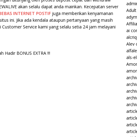
admi
EWALIVE akan selalu dapat anda mainkan. Kecepatan server
Adult
BEBAS INTERNET POSTIF
juga memberikan kenyamanan
adym
situs ini. Jika ada kendala ataupun pertanyaan yang masih
Affili
 Customer Service kami yang selalu setia 24 jam melayani
ai c
alcri
Alev 
alfa
h Hadir BONUS EXTRA !!!
als-e
Amon
amonb
archi
archi
archi
archi
archi
articl
artic
artic
artic