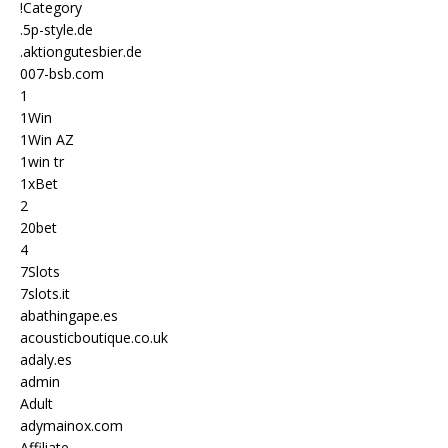
!Category
.5p-style.de
.aktiongutesbier.de
007-bsb.com
1
1Win
1Win AZ
1win tr
1xBet
2
20bet
4
7Slots
7slots.it
abathingape.es
acousticboutique.co.uk
adaly.es
admin
Adult
adymainox.com
Affiliate