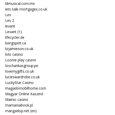
ldmusical.com.mx
lets-talk-mortgages.co.uk
Lev
Lev 2
levant
Levant (1)
lifecycler.de
livingspirit.ca
lizjamieson.co.uk
lolo casino
Loonie play casino
loschankasgroup.pe
lovemygifts.co.uk
lucieswardrobe.co.uk
LuckyStar Casino
magadomobilhome.com
Magyar Online Kaszinó
Mainio casino
mamaniabook.pl
mangadop.net (en)