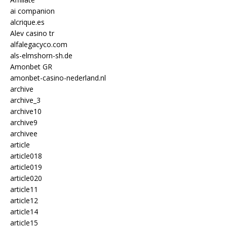
ai companion
alcrique.es
Alev casino tr
alfalegacyco.com
als-elmshorn-sh.de
Amonbet GR
amonbet-casino-nederland.nl
archive
archive_3
archive10
archive9
archivee
article
article018
article019
article020
article11
article12
article14
article15