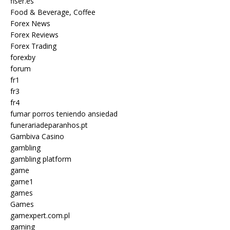
fiser.es
Food & Beverage, Coffee
Forex News
Forex Reviews
Forex Trading
forexby
forum
fr1
fr3
fr4
fumar porros teniendo ansiedad
funerariadeparanhos.pt
Gambiva Casino
gambling
gambling platform
game
game1
games
Games
gamexpert.com.pl
gaming