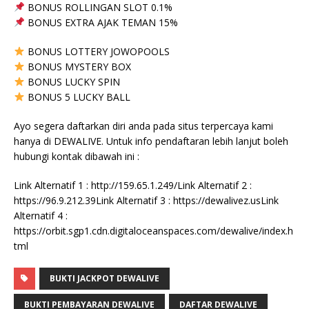
BONUS ROLLINGAN SLOT 0.1%
BONUS EXTRA AJAK TEMAN 15%
BONUS LOTTERY JOWOPOOLS
BONUS MYSTERY BOX
BONUS LUCKY SPIN
BONUS 5 LUCKY BALL
Ayo segera daftarkan diri anda pada situs terpercaya kami
hanya di DEWALIVE. Untuk info pendaftaran lebih lanjut boleh
hubungi kontak dibawah ini :
Link Alternatif 1 : http://159.65.1.249/Link Alternatif 2 :
https://96.9.212.39Link Alternatif 3 : https://dewalivez.usLink
Alternatif 4 :
https://orbit.sgp1.cdn.digitaloceanspaces.com/dewalive/index.h
tml
BUKTI JACKPOT DEWALIVE
BUKTI PEMBAYARAN DEWALIVE
DAFTAR DEWALIVE