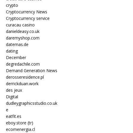
crypto
Cryptocurrency News
Cryptocurrency service
curacau casino
danieldeasy.co.uk
daremyshop.com
datemas.de
dating
December
degredachile.com
Demand Generation News
derosseresidence.pl
derrickduan.work
des jeux
Digital
dudleygraphicsstudio.co.uk
e
eatfit.es
eboy.store (tr)
ecomenergia.cl