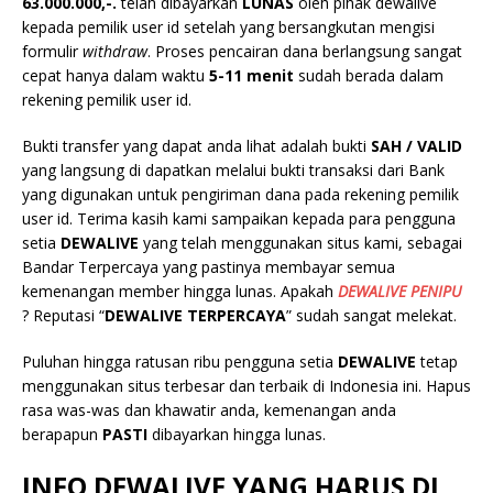
63.000.000,-.
telah dibayarkan
LUNAS
oleh pihak dewalive
kepada pemilik user id setelah yang bersangkutan mengisi
formulir
withdraw
. Proses pencairan dana berlangsung sangat
cepat hanya dalam waktu
5-11 menit
sudah berada dalam
rekening pemilik user id.
Bukti transfer yang dapat anda lihat adalah bukti
SAH / VALID
yang langsung di dapatkan melalui bukti transaksi dari Bank
yang digunakan untuk pengiriman dana pada rekening pemilik
user id. Terima kasih kami sampaikan kepada para pengguna
setia
DEWALIVE
yang telah menggunakan situs kami, sebagai
Bandar Terpercaya yang pastinya membayar semua
kemenangan member hingga lunas. Apakah
DEWALIVE
PENIPU
? Reputasi “
DEWALIVE
TERPERCAYA
” sudah sangat melekat.
Puluhan hingga ratusan ribu pengguna setia
DEWALIVE
tetap
menggunakan situs terbesar dan terbaik di Indonesia ini. Hapus
rasa was-was dan khawatir anda, kemenangan anda
berapapun
PASTI
dibayarkan hingga lunas.
INFO DEWALIVE
YANG HARUS DI