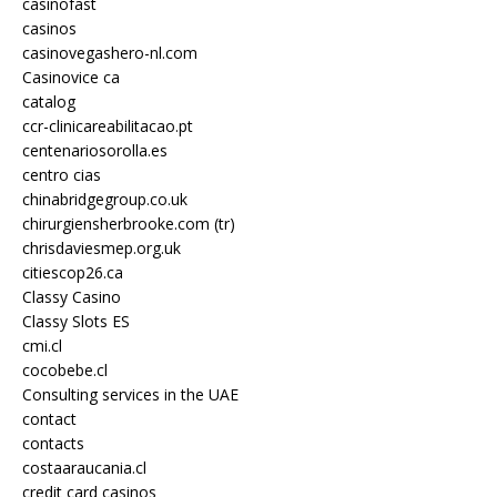
casinofast
casinos
casinovegashero-nl.com
Casinovice ca
catalog
ccr-clinicareabilitacao.pt
centenariosorolla.es
centro cias
chinabridgegroup.co.uk
chirurgiensherbrooke.com (tr)
chrisdaviesmep.org.uk
citiescop26.ca
Classy Casino
Classy Slots ES
cmi.cl
cocobebe.cl
Consulting services in the UAE
contact
contacts
costaaraucania.cl
credit card casinos