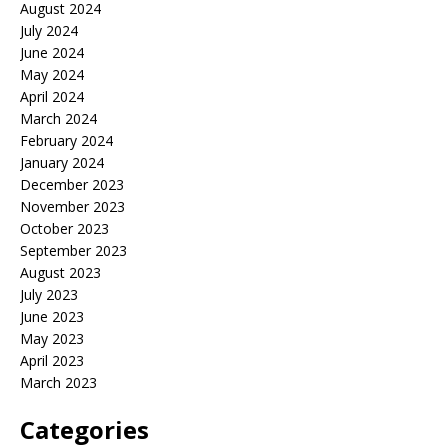
August 2024
July 2024
June 2024
May 2024
April 2024
March 2024
February 2024
January 2024
December 2023
November 2023
October 2023
September 2023
August 2023
July 2023
June 2023
May 2023
April 2023
March 2023
Categories