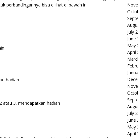
tuk perbandingannya bisa dilihat di bawah ini
Nove
Octo
Sept
Augu
July 
June
May 
ain
April
Marc
Febr
Janua
Dece
kan hadiah
Nove
Octo
Sept
1, 2 atau 3, mendapatkan hadiah
Augu
July 
June
May 
April