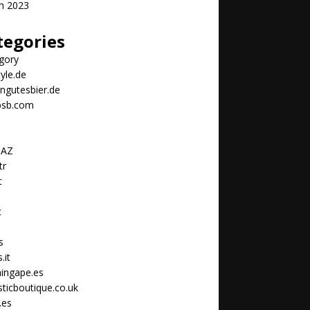
h 2023
tegories
gory
tyle.de
ongutesbier.de
bsb.com
 AZ
tr
t
t
s
.it
ingape.es
ticboutique.co.uk
.es