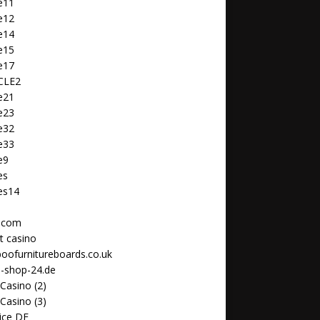
le11
le12
le14
le15
le17
CLE2
le21
le23
le32
le33
le9
es
les14
scom
t casino
oofurnitureboards.co.uk
-shop-24.de
Casino (2)
Casino (3)
ice DE