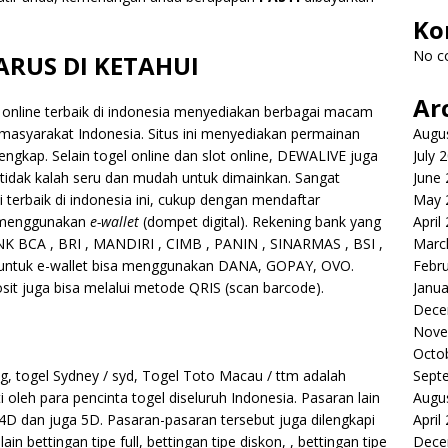
Ko
No c
ARUS DI KETAHUI
Ar
i online terbaik di indonesia menyediakan berbagai macam
 masyarakat Indonesia. Situs ini menyediakan permainan
Augu
lengkap. Selain togel online dan slot online, DEWALIVE juga
July 
tidak kalah seru dan mudah untuk dimainkan. Sangat
June
 terbaik di indonesia ini, cukup dengan mendaftar
May 
a menggunakan
e-wallet
(dompet digital). Rekening bank yang
April
ANK BCA , BRI , MANDIRI , CIMB , PANIN , SINARMAS , BSI ,
Marc
ntuk e-wallet bisa menggunakan DANA, GOPAY, OVO.
Febr
sit juga bisa melalui metode QRIS (scan barcode).
Janua
Dece
Nove
Octo
g, togel Sydney / syd, Togel Toto Macau / ttm adalah
Sept
oleh para pencinta togel diseluruh Indonesia. Pasaran lain
Augu
4D dan juga 5D. Pasaran-pasaran tersebut juga dilengkapi
April
n bettingan tipe full, bettingan tipe diskon, , bettingan tipe
Dece