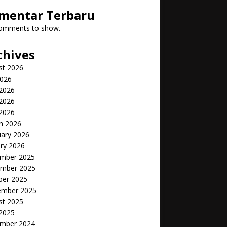
mentar Terbaru
omments to show.
chives
st 2026
2026
 2026
2026
 2026
h 2026
uary 2026
ry 2026
mber 2025
mber 2025
ber 2025
ember 2025
st 2025
 2025
mber 2024