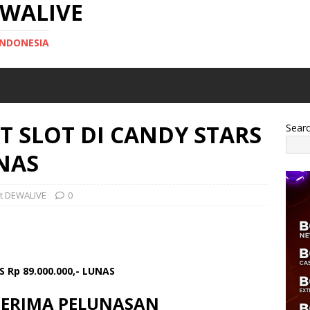
EWALIVE
 INDONESIA
T SLOT DI CANDY STARS
Sear
UNAS
ot DEWALIVE
0
 Rp 89.000.000,- LUNAS
NERIMA PELUNASAN