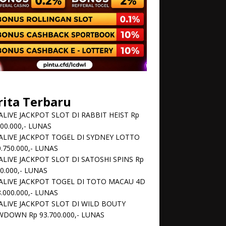
rita Terbaru
LIVE JACKPOT SLOT DI RABBIT HEIST Rp
500.000,- LUNAS
LIVE JACKPOT TOGEL DI SYDNEY LOTTO
0.750.000,- LUNAS
LIVE JACKPOT SLOT DI SATOSHI SPINS Rp
00.000,- LUNAS
LIVE JACKPOT TOGEL DI TOTO MACAU 4D
8.000.000,- LUNAS
LIVE JACKPOT SLOT DI WILD BOUTY
DOWN Rp 93.700.000,- LUNAS