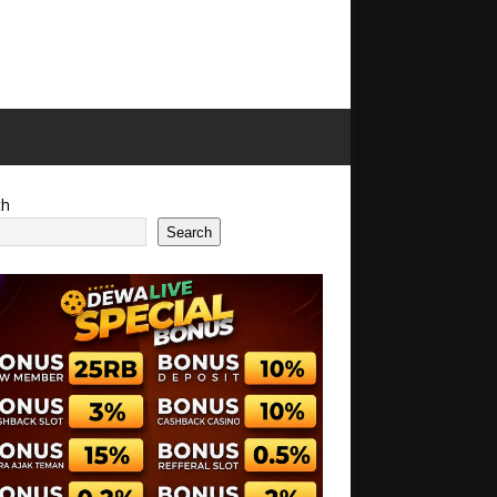
ch
Search