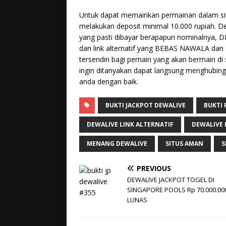
Untuk dapat memainkan permainan dalam situs
melakukan deposit minimal 10.000 rupiah. D
yang pasti dibayar berapapun nominalnya, D
dan link alternatif yang BEBAS NAWALA d
tersendiri bagi pemain yang akan bermain di 
ingin ditanyakan dapat langsung menghubingi
anda dengan baik.
BUKTI JACKPOT DEWALIVE
BUKTI
DEWALIVE LINK ALTERNATIF
DEWALIVE 
MENANG DEWALIVE
SITUS AMAN
S
PREVIOUS
DEWALIVE JACKPOT TOGEL DI
SINGAPORE POOLS Rp 70.000.000
LUNAS