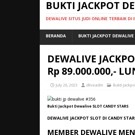
BUKTI JACKPOT D
DEWALIVE SITUS JUDI ONLINE TERBAIK DI
BERANDA
BUKTI JACKPOT DEWALIVE
DEWALIVE JACKPO
Rp 89.000.000,- L
July 26, 2023
dliveadm
Bukti Jackp
Bukti Jackpot Dewalive SLOT CANDY STARS
DEWALIVE JACKPOT SLOT DI CANDY STARS
MEMBER DEWALIVE ME