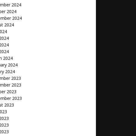
mber 2024
ber 2024
ember 2024
st 2024
2024
 2024
2024
 2024
h 2024
uary 2024
ry 2024
mber 2023
mber 2023
ber 2023
ember 2023
st 2023
2023
 2023
2023
 2023