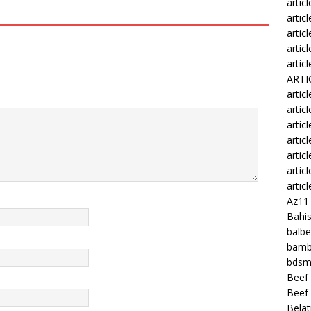
artic
artic
artic
artic
artic
ARTI
artic
artic
artic
artic
artic
articl
artic
Az11
Bahi
balbe
bamb
bdsm
Beef 
Beef 
Belat