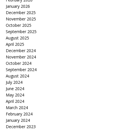
January 2026
December 2025
November 2025
October 2025
September 2025
August 2025
April 2025
December 2024
November 2024
October 2024
September 2024
August 2024
July 2024
June 2024
May 2024
April 2024
March 2024
February 2024
January 2024
December 2023