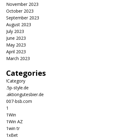
November 2023
October 2023
September 2023
August 2023
July 2023
June 2023
May 2023
April 2023
March 2023
Categories
!Category
.5p-style.de
.aktiongutesbier.de
007-bsb.com
1
1Win
1Win AZ
1win tr
1xBet