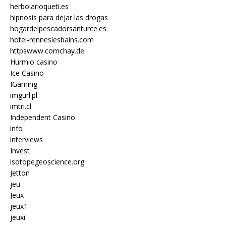
herbolarioqueti.es
hipnosis para dejar las drogas
hogardelpescadorsanturce.es
hotel-renneslesbains.com
httpswww.comchay.de
Hurmio casino
Ice Casino
IGaming
imgurl.pl
imtri.cl
Independent Casino
info
interviews
Invest
isotopegeoscience.org
Jetton
jeu
Jeux
jeux1
jeuxi