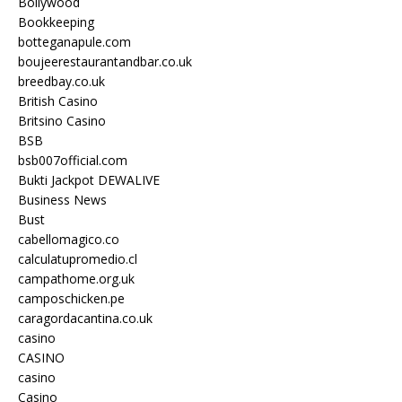
Bollywood
Bookkeeping
botteganapule.com
boujeerestaurantandbar.co.uk
breedbay.co.uk
British Casino
Britsino Casino
BSB
bsb007official.com
Bukti Jackpot DEWALIVE
Business News
Bust
cabellomagico.co
calculatupromedio.cl
campathome.org.uk
camposchicken.pe
caragordacantina.co.uk
casino
CASINO
casino
Casino