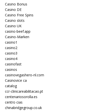
Casino Bonus
Casino DE
Casino Free Spins
Casino slots
Casino UK
casino-beef.app
Casino-Marken
casino1
casino2
casino3
casino4
casinofast
casinos
casinovegashero-nl.com
Casinovice ca
catalog
ccr-clinicareabilitacao.pt
centenariosorolla.es
centro cias
chinabridgegroup.co.uk