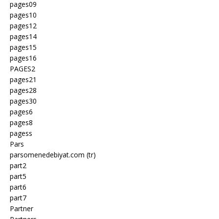
pages09
pages10
pages12
pages14
pages15
pages16
PAGES2
pages21
pages28
pages30
pages6
pages8
pagess
Pars
parsomenedebiyat.com (tr)
part2
part5
part6
part7
Partner