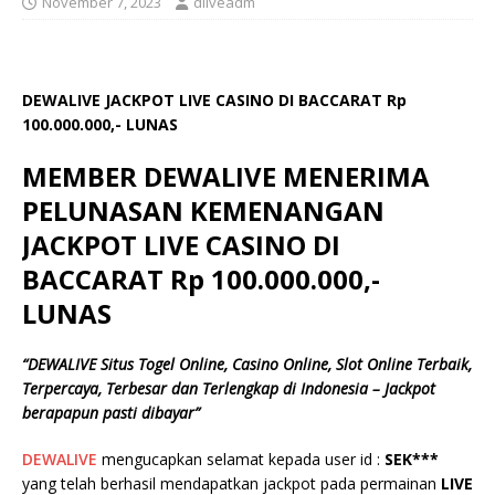
November 7, 2023
dliveadm
DEWALIVE JACKPOT LIVE CASINO DI BACCARAT Rp
100.000.000,- LUNAS
MEMBER DEWALIVE MENERIMA
PELUNASAN KEMENANGAN
JACKPOT LIVE CASINO DI
BACCARAT Rp 100.000.000,-
LUNAS
“
DEWALIVE
Situs Togel Online, Casino Online, Slot Online Terbaik,
Terpercaya, Terbesar dan Terlengkap di Indonesia – Jackpot
berapapun pasti dibayar”
DEWALIVE
mengucapkan selamat kepada user id :
SEK***
yang telah berhasil mendapatkan jackpot pada permainan
LIVE