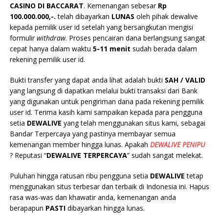
CASINO DI BACCARAT
. Kemenangan sebesar
Rp
100.000.000,-.
telah dibayarkan
LUNAS
oleh pihak dewalive
kepada pemilik user id setelah yang bersangkutan mengisi
formulir
withdraw
. Proses pencairan dana berlangsung sangat
cepat hanya dalam waktu
5-11 menit
sudah berada dalam
rekening pemilik user id.
Bukti transfer yang dapat anda lihat adalah bukti
SAH / VALID
yang langsung di dapatkan melalui bukti transaksi dari Bank
yang digunakan untuk pengiriman dana pada rekening pemilik
user id. Terima kasih kami sampaikan kepada para pengguna
setia
DEWALIVE
yang telah menggunakan situs kami, sebagai
Bandar Terpercaya yang pastinya membayar semua
kemenangan member hingga lunas. Apakah
DEWALIVE
PENIPU
? Reputasi “
DEWALIVE
TERPERCAYA
” sudah sangat melekat.
Puluhan hingga ratusan ribu pengguna setia
DEWALIVE
tetap
menggunakan situs terbesar dan terbaik di Indonesia ini. Hapus
rasa was-was dan khawatir anda, kemenangan anda
berapapun
PASTI
dibayarkan hingga lunas.