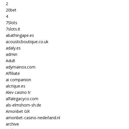
2
20bet
4
7Slots
7slots.it
abathingape.es
acousticboutique.co.uk
adaly.es
admin
Adult
adymainox.com
Affiliate
ai companion
alcrique.es
Alev casino tr
alfalegacyco.com
als-elmshorn-sh.de
Amonbet GR
amonbet-casino-nederland.nl
archive