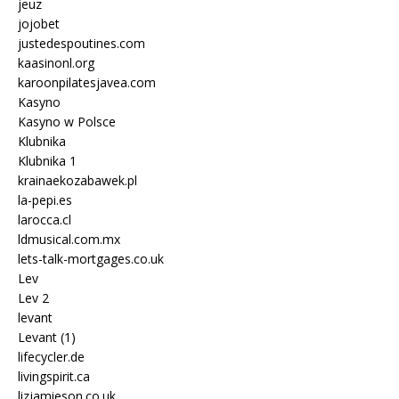
jeuz
jojobet
justedespoutines.com
kaasinonl.org
karoonpilatesjavea.com
Kasyno
Kasyno w Polsce
Klubnika
Klubnika 1
krainaekozabawek.pl
la-pepi.es
larocca.cl
ldmusical.com.mx
lets-talk-mortgages.co.uk
Lev
Lev 2
levant
Levant (1)
lifecycler.de
livingspirit.ca
lizjamieson.co.uk