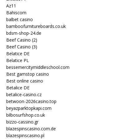
Az11
Bahiscom
balbet casino
bamboofurnitureboards.co.uk
bdsm-shop-24.de
Beef Casino (2)
Beef Casino (3)
Belatice DE
Belatice PL
bessemercitymiddleschool.com
Best gamstop casino
Best online casino
Betalice DE
betalice-casino.cz
betwoon-2026casino.top
beyazparktopkapi.com
bilbosurfshop.co.uk
bizzo-cassino.gr
blazespinscasino.com.de
blazespinscasino.pl