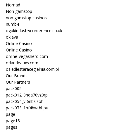
Nomad
Non gamstop
non gamstop casinos
numb4
ogukindustryconference.co.uk
oklava
Online Casino
Online Casino
online-vegashero.com
orlandeauxs.com
osiedlestaracegielnia.com.pl
Our Brands
Our Partners
pack005
pack012_8nqa70vz0rp
pack054_vj6nbsisoh
pack073_1hf4hwtbhpu
page
page13
pages