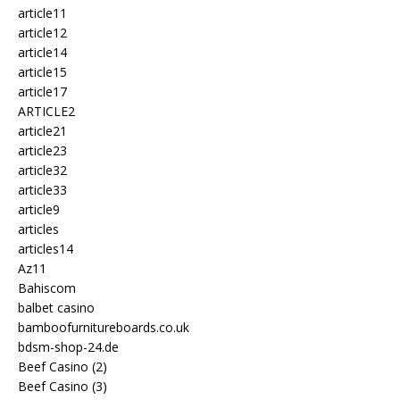
article11
article12
article14
article15
article17
ARTICLE2
article21
article23
article32
article33
article9
articles
articles14
Az11
Bahiscom
balbet casino
bamboofurnitureboards.co.uk
bdsm-shop-24.de
Beef Casino (2)
Beef Casino (3)