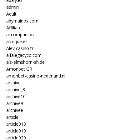
adaly.es
admin
Adult
adymainox.com
Affiliate
ai companion
alcrique.es
Alev casino tr
alfalegacyco.com
als-elmshorn-sh.de
Amonbet GR
amonbet-casino-nederland.nl
archive
archive_3
archive10
archive9
archivee
article
article018
article019
article020