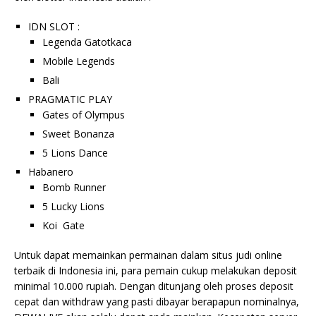
IDN SLOT :
Legenda Gatotkaca
Mobile Legends
Bali
PRAGMATIC PLAY
Gates of Olympus
Sweet Bonanza
5 Lions Dance
Habanero
Bomb Runner
5 Lucky Lions
Koi Gate
Untuk dapat memainkan permainan dalam situs judi online
terbaik di Indonesia ini, para pemain cukup melakukan deposit
minimal 10.000 rupiah. Dengan ditunjang oleh proses deposit
cepat dan withdraw yang pasti dibayar berapapun nominalnya,