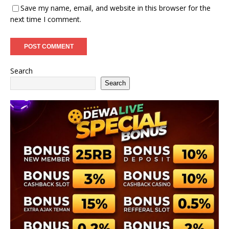
Save my name, email, and website in this browser for the
next time I comment.
Search
Search