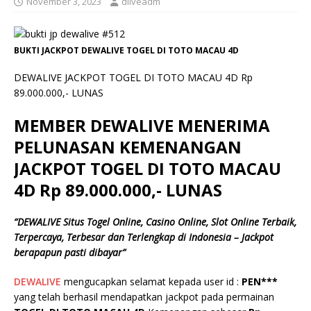
November 3, 2023
dliveadm
BUKTI JACKPOT DEWALIVE TOGEL DI TOTO MACAU 4D
DEWALIVE JACKPOT TOGEL DI TOTO MACAU 4D Rp
89.000.000,- LUNAS
MEMBER DEWALIVE MENERIMA
PELUNASAN KEMENANGAN
JACKPOT TOGEL DI TOTO MACAU
4D Rp 89.000.000,- LUNAS
“
DEWALIVE
Situs Togel Online, Casino Online, Slot Online Terbaik,
Terpercaya, Terbesar dan Terlengkap di Indonesia – Jackpot
berapapun pasti dibayar”
DEWALIVE
mengucapkan selamat kepada user id :
PEN***
yang telah berhasil mendapatkan jackpot pada permainan