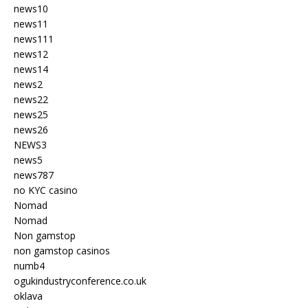
news10
news11
news111
news12
news14
news2
news22
news25
news26
NEWS3
news5
news787
no KYC casino
Nomad
Nomad
Non gamstop
non gamstop casinos
numb4
ogukindustryconference.co.uk
oklava