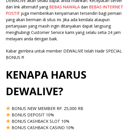
DEWALIVE akan selalu dapat anda mainkan. Kecepatan server
dan link alternatif yang
BEBAS NAWALA
dan
BEBAS INTERNET
POSTIF
juga memberikan kenyamanan tersendiri bagi pemain
yang akan bermain di situs ini. Jika ada kendala ataupun
pertanyaan yang masih ingin ditanyakan dapat langsung
menghubingi Customer Service kami yang selalu setia 24 jam
melayani anda dengan baik.
Kabar gembira untuk member DEWALIVE telah Hadir SPECIAL
BONUS !!!
KENAPA HARUS
DEWALIVE?
BONUS NEW MEMBER RP. 25,000 RB
BONUS DEPOSIT 10%
BONUS CASHBACK SLOT 10%
BONUS CASHBACK CASINO 10%