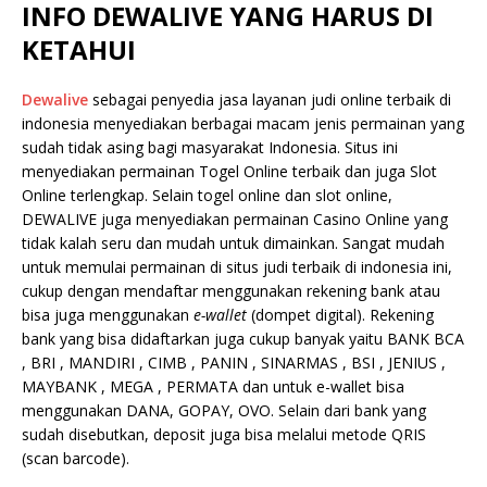
INFO DEWALIVE
YANG HARUS DI
KETAHUI
Dewalive
sebagai penyedia jasa layanan judi online terbaik di
indonesia menyediakan berbagai macam jenis permainan yang
sudah tidak asing bagi masyarakat Indonesia. Situs ini
menyediakan permainan Togel Online terbaik dan juga Slot
Online terlengkap. Selain togel online dan slot online,
DEWALIVE juga menyediakan permainan Casino Online yang
tidak kalah seru dan mudah untuk dimainkan. Sangat mudah
untuk memulai permainan di situs judi terbaik di indonesia ini,
cukup dengan mendaftar menggunakan rekening bank atau
bisa juga menggunakan
e-wallet
(dompet digital). Rekening
bank yang bisa didaftarkan juga cukup banyak yaitu BANK BCA
, BRI , MANDIRI , CIMB , PANIN , SINARMAS , BSI , JENIUS ,
MAYBANK , MEGA , PERMATA dan untuk e-wallet bisa
menggunakan DANA, GOPAY, OVO. Selain dari bank yang
sudah disebutkan, deposit juga bisa melalui metode QRIS
(scan barcode).