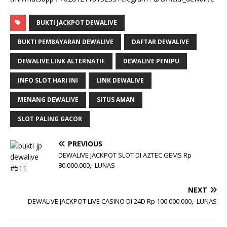
BUKTI JACKPOT DEWALIVE
BUKTI PEMBAYARAN DEWALIVE
DAFTAR DEWALIVE
DEWALIVE LINK ALTERNATIF
DEWALIVE PENIPU
INFO SLOT HARI INI
LINK DEWALIVE
MENANG DEWALIVE
SITUS AMAN
SLOT PALING GACOR
PREVIOUS
DEWALIVE JACKPOT SLOT DI AZTEC GEMS Rp
80.000.000,- LUNAS
NEXT
DEWALIVE JACKPOT LIVE CASINO DI 24D Rp 100.000.000,- LUNAS