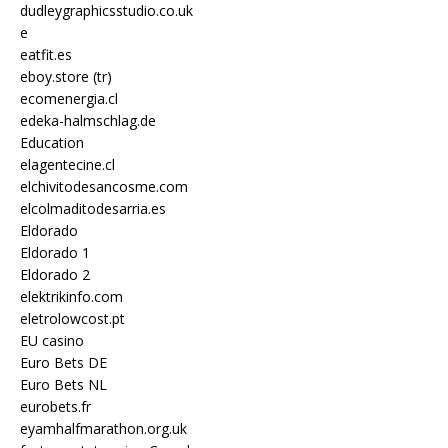
dudleygraphicsstudio.co.uk
e
eatfit.es
eboy.store (tr)
ecomenergia.cl
edeka-halmschlag.de
Education
elagentecine.cl
elchivitodesancosme.com
elcolmaditodesarria.es
Eldorado
Eldorado 1
Eldorado 2
elektrikinfo.com
eletrolowcost.pt
EU casino
Euro Bets DE
Euro Bets NL
eurobets.fr
eyamhalfmarathon.org.uk