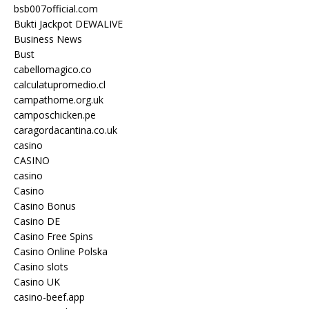
bsb007official.com
Bukti Jackpot DEWALIVE
Business News
Bust
cabellomagico.co
calculatupromedio.cl
campathome.org.uk
camposchicken.pe
caragordacantina.co.uk
casino
CASINO
casino
Casino
Casino Bonus
Casino DE
Casino Free Spins
Casino Online Polska
Casino slots
Casino UK
casino-beef.app