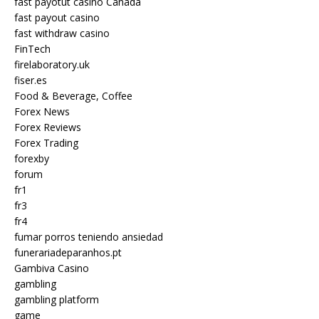
fast payotut casino Canada
fast payout casino
fast withdraw casino
FinTech
firelaboratory.uk
fiser.es
Food & Beverage, Coffee
Forex News
Forex Reviews
Forex Trading
forexby
forum
fr1
fr3
fr4
fumar porros teniendo ansiedad
funerariadeparanhos.pt
Gambiva Casino
gambling
gambling platform
game