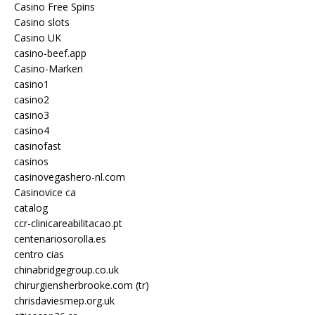
Casino Free Spins
Casino slots
Casino UK
casino-beef.app
Casino-Marken
casino1
casino2
casino3
casino4
casinofast
casinos
casinovegashero-nl.com
Casinovice ca
catalog
ccr-clinicareabilitacao.pt
centenariosorolla.es
centro cias
chinabridgegroup.co.uk
chirurgiensherbrooke.com (tr)
chrisdaviesmep.org.uk