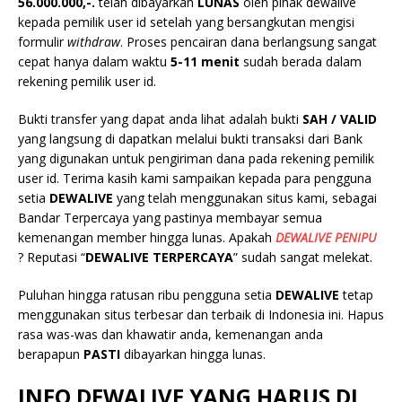
56.000.000,-.
telah dibayarkan
LUNAS
oleh pihak dewalive
kepada pemilik user id setelah yang bersangkutan mengisi
formulir
withdraw
. Proses pencairan dana berlangsung sangat
cepat hanya dalam waktu
5-11 menit
sudah berada dalam
rekening pemilik user id.
Bukti transfer yang dapat anda lihat adalah bukti
SAH / VALID
yang langsung di dapatkan melalui bukti transaksi dari Bank
yang digunakan untuk pengiriman dana pada rekening pemilik
user id. Terima kasih kami sampaikan kepada para pengguna
setia
DEWALIVE
yang telah menggunakan situs kami, sebagai
Bandar Terpercaya yang pastinya membayar semua
kemenangan member hingga lunas. Apakah
DEWALIVE
PENIPU
? Reputasi “
DEWALIVE
TERPERCAYA
” sudah sangat melekat.
Puluhan hingga ratusan ribu pengguna setia
DEWALIVE
tetap
menggunakan situs terbesar dan terbaik di Indonesia ini. Hapus
rasa was-was dan khawatir anda, kemenangan anda
berapapun
PASTI
dibayarkan hingga lunas.
INFO DEWALIVE
YANG HARUS DI