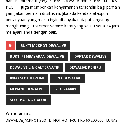
dan link alternatif yang BEBAS NAWALA dan BEBAS INTERNET
POSTIF juga memberikan kenyamanan tersendiri bagi pemain
yang akan bermain di situs ini. Jika ada kendala ataupun
pertanyaan yang masih ingin ditanyakan dapat langsung
menghubingi Customer Service kami yang selalu setia 24 jam
melayani anda dengan baik.
BUKTI JACKPOT DEWALIVE
BUKTI PEMBAYARAN DEWALIVE
DAFTAR DEWALIVE
DEWALIVE LINK ALTERNATIF
DEWALIVE PENIPU
INFO SLOT HARI INI
LINK DEWALIVE
MENANG DEWALIVE
SITUS AMAN
SLOT PALING GACOR
PREVIOUS
DEWALIVE JACKPOT SLOT DI HOT HOT FRUIT Rp 60.200.000,- LUNAS