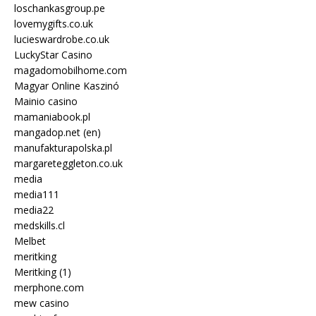
loschankasgroup.pe
lovemygifts.co.uk
lucieswardrobe.co.uk
LuckyStar Casino
magadomobilhome.com
Magyar Online Kaszinó
Mainio casino
mamaniabook.pl
mangadop.net (en)
manufakturapolska.pl
margareteggleton.co.uk
media
media111
media22
medskills.cl
Melbet
meritking
Meritking (1)
merphone.com
mew casino