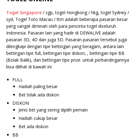
Togel Singapore
/ sgp, togel Hongkong / hkg, togel Sydney /
syd, Togel Toto Macau / ttm adalah beberapa pasaran besar
yang sangat diminati oleh para pencinta togel diseluruh
Indonesia. Pasaran lain yang hadir di DEWALIVE adalah
pasaran 3D, 4D dan juga 5D. Pasaran-pasaran tersebut juga
dilengkapi dengan tipe bettingan yang beragam, antara lain
bettingan tipe full, bettingan tipe diskon, , bettingan tipe BB
(Bolak Balik), dan bettingan tipe prize. untuk perbandingannya
bisa dilihat di bawah ini
FULL
Hadiah paling besar
Bet tidak ada diskon
DISKON
Jenis bet yang sering dipilih pemain
Hadiah cukup besar
Bet ada diskon
BB