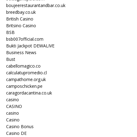
boujeerestaurantandbar.co.uk
breedbay.co.uk
British Casino
Britsino Casino
BSB
bsb007official.com
Bukti Jackpot DEWALIVE
Business News
Bust
cabellomagico.co
calculatupromedio.cl
campathome.org.uk
camposchicken.pe
caragordacantina.co.uk
casino
CASINO
casino
Casino
Casino Bonus
Casino DE