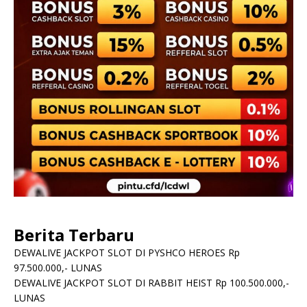
Berita Terbaru
DEWALIVE JACKPOT SLOT DI PYSHCO HEROES Rp
97.500.000,- LUNAS
DEWALIVE JACKPOT SLOT DI RABBIT HEIST Rp 100.500.000,-
LUNAS