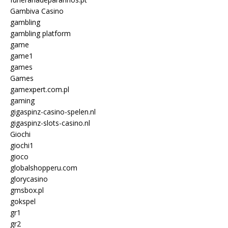
Gambiva Casino
gambling
gambling platform
game
game1
games
Games
gamexpert.com.pl
gaming
gigaspinz-casino-spelen.nl
gigaspinz-slots-casino.nl
Giochi
giochi1
gioco
globalshopperu.com
glorycasino
gmsbox.pl
gokspel
gr1
gr2