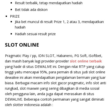
Result terbalik, tetap mendapatkan hadiah
Bet tidak ada diskon
PRIZE
Jika bet muncul di result Prize 1, 2 atau 3, mendapatkan
hadiah
Hadiah sesuai result prize
SLOT ONLINE
Pragmatic Play / pp, IDN SLOT, Habanero, PG Soft, iSoftbet,
dan masih banyak lagi provider-provider
slot online terbaik
yang hadir di situs DEWALIVE ini. Dengan nilai RTP yang cukup
tinggi yaitu mencapai 95%, para pemain di situs judi slot online
dewalive ini akan mendapatkan pengalaman bermain yang luar
biasa. Berbagai macam info slot gacor pragmatic, info slot anti
rungkad, slot maxwin yang sering dibagikan di media sosial
oleh pengguna lain, anda juga dapat merasakan di situs
DEWALIVE. Beberapa contoh permainan yang sangat diminati
oleh slotter indonesia adalah :