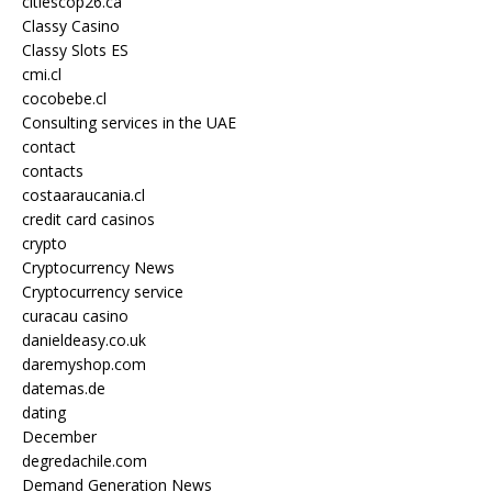
citiescop26.ca
Classy Casino
Classy Slots ES
cmi.cl
cocobebe.cl
Consulting services in the UAE
contact
contacts
costaaraucania.cl
credit card casinos
crypto
Cryptocurrency News
Cryptocurrency service
curacau casino
danieldeasy.co.uk
daremyshop.com
datemas.de
dating
December
degredachile.com
Demand Generation News