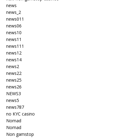
news
news_2
news011
news06
news10
news11
news111
news12
news14
news2
news22
news25
news26
NEWS3
news5
news787
no KYC casino
Nomad
Nomad
Non gamstop