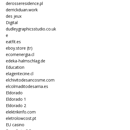
derosseresidence.pl
derrickduan.work
des jeux
Digital
dudleygraphicsstudio.co.uk
e
eatfit.es
eboy.store (tr)
ecomenergia.cl
edeka-halmschlag.de
Education
elagentecine.cl
elchivitodesancosme.com
elcolmaditodesarria.es
Eldorado
Eldorado 1
Eldorado 2
elektrikinfo.com
eletrolowcost.pt
EU casino