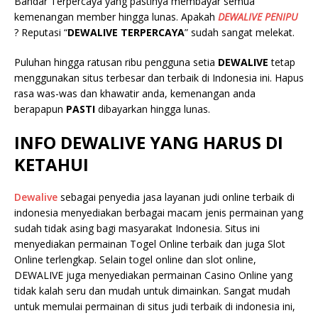
Bandar Terpercaya yang pastinya membayar semua
kemenangan member hingga lunas. Apakah
DEWALIVE
PENIPU
? Reputasi “
DEWALIVE
TERPERCAYA
” sudah sangat melekat.
Puluhan hingga ratusan ribu pengguna setia
DEWALIVE
tetap
menggunakan situs terbesar dan terbaik di Indonesia ini. Hapus
rasa was-was dan khawatir anda, kemenangan anda
berapapun
PASTI
dibayarkan hingga lunas.
INFO DEWALIVE
YANG HARUS DI
KETAHUI
Dewalive
sebagai penyedia jasa layanan judi online terbaik di
indonesia menyediakan berbagai macam jenis permainan yang
sudah tidak asing bagi masyarakat Indonesia. Situs ini
menyediakan permainan Togel Online terbaik dan juga Slot
Online terlengkap. Selain togel online dan slot online,
DEWALIVE juga menyediakan permainan Casino Online yang
tidak kalah seru dan mudah untuk dimainkan. Sangat mudah
untuk memulai permainan di situs judi terbaik di indonesia ini,