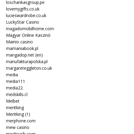
loschankasgroup.pe
lovemygifts.co.uk
lucieswardrobe.co.uk
LuckyStar Casino
magadomobilhome.com
Magyar Online Kaszinó
Mainio casino
mamaniabook.pl
mangadop.net (en)
manufakturapolska.pl
margareteggleton.co.uk
media
media111
media22
medskills.cl
Melbet
meritking
Meritking (1)
merphone.com
mew casino
mexhicofs.com