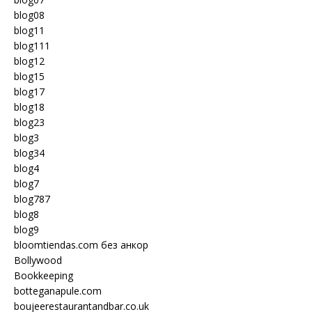
blog08
blog11
blog111
blog12
blog15
blog17
blog18
blog23
blog3
blog34
blog4
blog7
blog787
blog8
blog9
bloomtiendas.com без анкор
Bollywood
Bookkeeping
botteganapule.com
boujeerestaurantandbar.co.uk