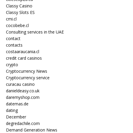
Classy Casino
Classy Slots ES
cmi.cl
cocobebe.cl
Consulting services in the UAE
contact
contacts
costaaraucania.cl
credit card casinos
crypto
Cryptocurrency News
Cryptocurrency service
curacau casino
danieldeasy.co.uk
daremyshop.com
datemas.de
dating
December
degredachile.com
Demand Generation News