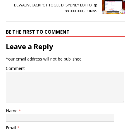
DEWALIVE JACKPOT TOGEL DI SYDNEY LOTTO Rp
88.000.000,- LUNAS
BE THE FIRST TO COMMENT
Leave a Reply
Your email address will not be published.
Comment
Name
*
Email
*