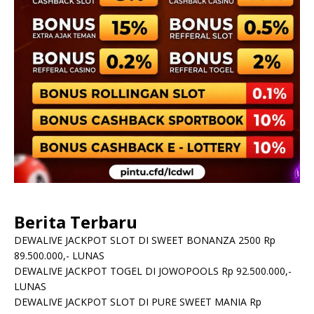
Berita Terbaru
DEWALIVE JACKPOT SLOT DI SWEET BONANZA 2500 Rp
89.500.000,- LUNAS
DEWALIVE JACKPOT TOGEL DI JOWOPOOLS Rp 92.500.000,-
LUNAS
DEWALIVE JACKPOT SLOT DI PURE SWEET MANIA Rp