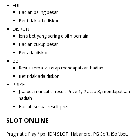
FULL
Hadiah paling besar
Bet tidak ada diskon
DISKON
Jenis bet yang sering dipilih pemain
Hadiah cukup besar
Bet ada diskon
BB
Result terbalik, tetap mendapatkan hadiah
Bet tidak ada diskon
PRIZE
Jika bet muncul di result Prize 1, 2 atau 3, mendapatkan
hadiah
Hadiah sesuai result prize
SLOT ONLINE
Pragmatic Play / pp, IDN SLOT, Habanero, PG Soft, iSoftbet,