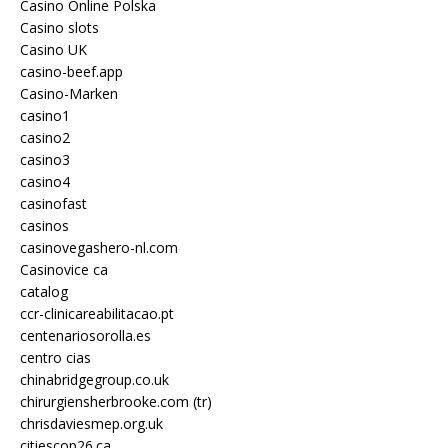
Casino Online Polska
Casino slots
Casino UK
casino-beef.app
Casino-Marken
casino1
casino2
casino3
casino4
casinofast
casinos
casinovegashero-nl.com
Casinovice ca
catalog
ccr-clinicareabilitacao.pt
centenariosorolla.es
centro cias
chinabridgegroup.co.uk
chirurgiensherbrooke.com (tr)
chrisdaviesmep.org.uk
citiescop26.ca