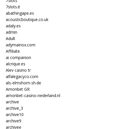
7Slots
7slots.it
abathingape.es
acousticboutique.co.uk
adaly.es
admin
Adult
adymainox.com
Affiliate
ai companion
alcrique.es
Alev casino tr
alfalegacyco.com
als-elmshorn-sh.de
Amonbet GR
amonbet-casino-nederland.nl
archive
archive_3
archive10
archive9
archivee