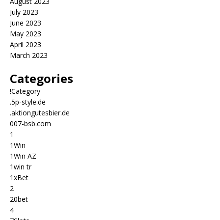
August 2023
July 2023
June 2023
May 2023
April 2023
March 2023
Categories
!Category
.5p-style.de
.aktiongutesbier.de
007-bsb.com
1
1Win
1Win AZ
1win tr
1xBet
2
20bet
4