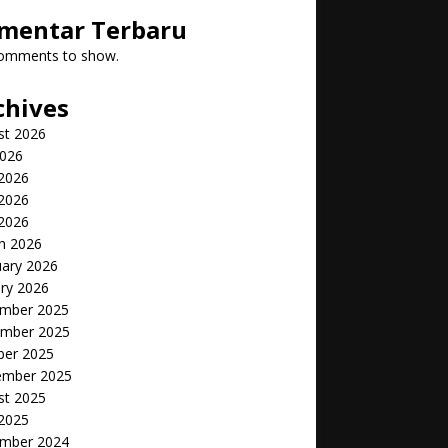
mentar Terbaru
omments to show.
chives
st 2026
2026
 2026
2026
 2026
h 2026
uary 2026
ry 2026
mber 2025
mber 2025
ber 2025
ember 2025
st 2025
 2025
mber 2024