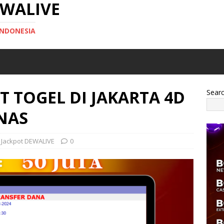
EWALIVE
 INDONESIA
T TOGEL DI JAKARTA 4D
Sear
UNAS
i Jackpot DEWALIVE
0