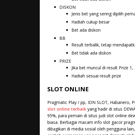
DISKON
Jenis bet yang sering dipilih pem
Hadiah cukup besar
Bet ada diskon
BB
Result terbalik, tetap mendapat
Bet tidak ada diskon
PRIZE
Jika bet muncul di result Prize 
Hadiah sesuai result prize
SLOT ONLINE
Pragmatic Play / pp, IDN SLOT, Habanero, PG
slot online terbaik
yang hadir di situs DEWA
95%, para pemain di situs judi slot online 
biasa. Berbagai macam info slot gacor pragma
dibagikan di media sosial oleh pengguna lai