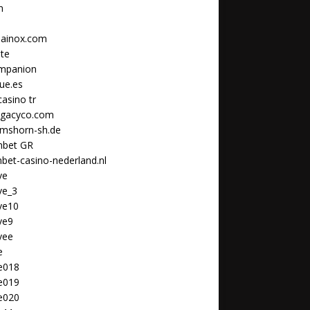
n
ainox.com
ate
ompanion
que.es
casino tr
legacyco.com
lmshorn-sh.de
bet GR
et-casino-nederland.nl
ve
ve_3
ve10
ve9
vee
e
le018
le019
le020