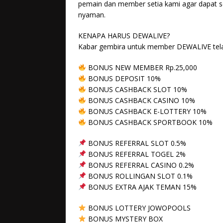
pemain dan member setia kami agar dapat s
nyaman.
KENAPA HARUS DEWALIVE?
Kabar gembira untuk member DEWALIVE tela
BONUS NEW MEMBER Rp.25,000
BONUS DEPOSIT 10%
BONUS CASHBACK SLOT 10%
BONUS CASHBACK CASINO 10%
BONUS CASHBACK E-LOTTERY 10%
BONUS CASHBACK SPORTBOOK 10%
BONUS REFERRAL SLOT 0.5%
BONUS REFERRAL TOGEL 2%
BONUS REFERRAL CASINO 0.2%
BONUS ROLLINGAN SLOT 0.1%
BONUS EXTRA AJAK TEMAN 15%
BONUS LOTTERY JOWOPOOLS
BONUS MYSTERY BOX