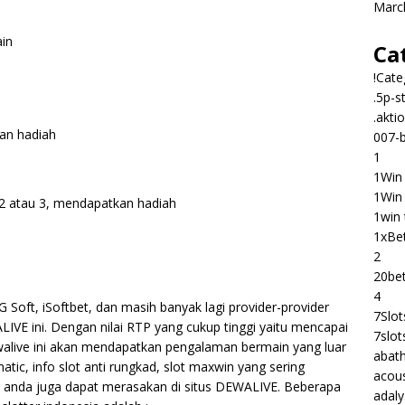
Marc
ain
Ca
!Cate
.5p-s
.akti
kan hadiah
007-
1
1Win
1Win
1, 2 atau 3, mendapatkan hadiah
1win 
1xBe
2
20be
4
 Soft, iSoftbet, dan masih banyak lagi provider-provider
7Slot
LIVE ini. Dengan nilai RTP yang cukup tinggi yaitu mencapai
7slots
dewalive ini akan mendapatkan pengalaman bermain yang luar
abath
tic, info slot anti rungkad, slot maxwin yang sering
acous
n, anda juga dapat merasakan di situs DEWALIVE. Beberapa
adaly