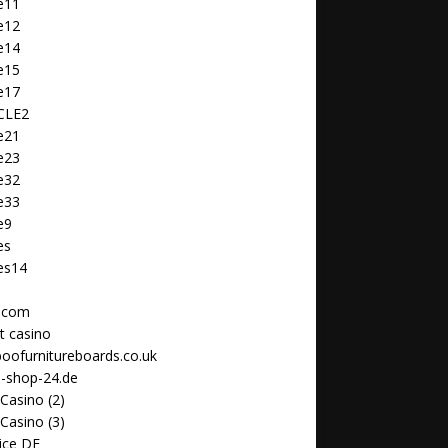
le11
le12
le14
le15
le17
CLE2
le21
le23
le32
le33
le9
es
les14
scom
t casino
oofurnitureboards.co.uk
-shop-24.de
Casino (2)
Casino (3)
ice DE