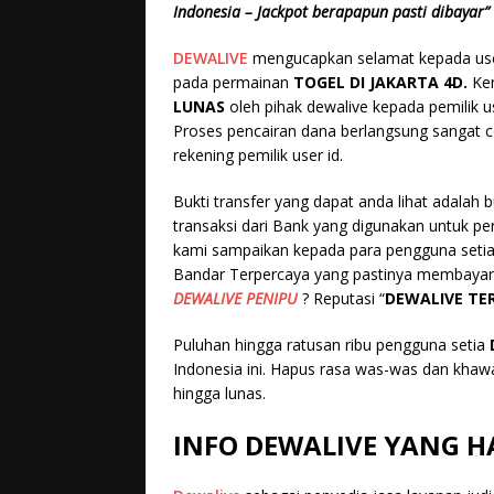
Indonesia – Jackpot berapapun pasti dibayar”
DEWALIVE
mengucapkan selamat kepada use
pada permainan
TOGEL DI JAKARTA 4D.
Ke
LUNAS
oleh pihak dewalive kepada pemilik u
Proses pencairan dana berlangsung sangat 
rekening pemilik user id.
Bukti transfer yang dapat anda lihat adalah 
transaksi dari Bank yang digunakan untuk pen
kami sampaikan kepada para pengguna seti
Bandar Terpercaya yang pastinya membaya
DEWALIVE
PENIPU
? Reputasi “
DEWALIVE
TE
Puluhan hingga ratusan ribu pengguna setia
Indonesia ini. Hapus rasa was-was dan kha
hingga lunas.
INFO DEWALIVE
YANG H