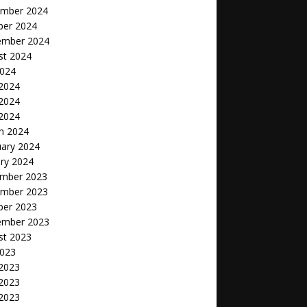
mber 2024
ber 2024
ember 2024
st 2024
2024
 2024
2024
 2024
h 2024
uary 2024
ry 2024
mber 2023
mber 2023
ber 2023
ember 2023
st 2023
2023
 2023
2023
 2023