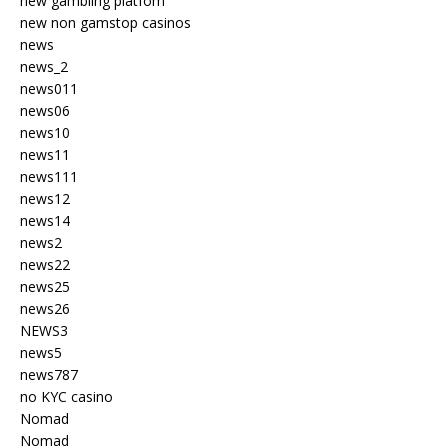
new gambling platfom
new non gamstop casinos
news
news_2
news011
news06
news10
news11
news111
news12
news14
news2
news22
news25
news26
NEWS3
news5
news787
no KYC casino
Nomad
Nomad