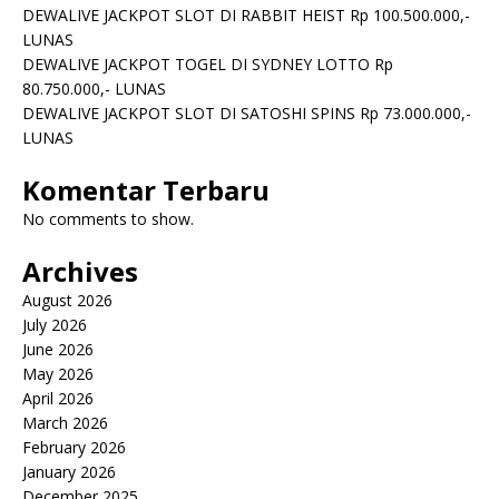
DEWALIVE JACKPOT SLOT DI RABBIT HEIST Rp 100.500.000,-
LUNAS
DEWALIVE JACKPOT TOGEL DI SYDNEY LOTTO Rp
80.750.000,- LUNAS
DEWALIVE JACKPOT SLOT DI SATOSHI SPINS Rp 73.000.000,-
LUNAS
Komentar Terbaru
No comments to show.
Archives
August 2026
July 2026
June 2026
May 2026
April 2026
March 2026
February 2026
January 2026
December 2025