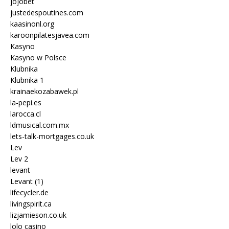
jojobet
justedespoutines.com
kaasinonl.org
karoonpilatesjavea.com
Kasyno
Kasyno w Polsce
Klubnika
Klubnika 1
krainaekozabawek.pl
la-pepi.es
larocca.cl
ldmusical.com.mx
lets-talk-mortgages.co.uk
Lev
Lev 2
levant
Levant (1)
lifecycler.de
livingspirit.ca
lizjamieson.co.uk
lolo casino