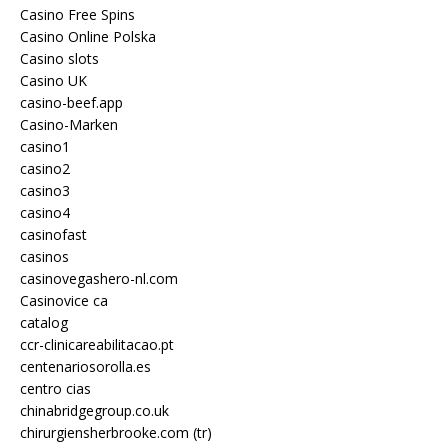
Casino Free Spins
Casino Online Polska
Casino slots
Casino UK
casino-beef.app
Casino-Marken
casino1
casino2
casino3
casino4
casinofast
casinos
casinovegashero-nl.com
Casinovice ca
catalog
ccr-clinicareabilitacao.pt
centenariosorolla.es
centro cias
chinabridgegroup.co.uk
chirurgiensherbrooke.com (tr)