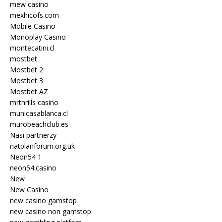
mew casino
mexhicofs.com
Mobile Casino
Monoplay Casino
montecatini.cl
mostbet
Mostbet 2
Mostbet 3
Mostbet AZ
mrthrills casino
municasablanca.cl
murobeachclub.es
Nasi partnerzy
natplanforum.org.uk
Neon54 1
neon54.casino
New
New Casino
new casino gamstop
new casino non gamstop