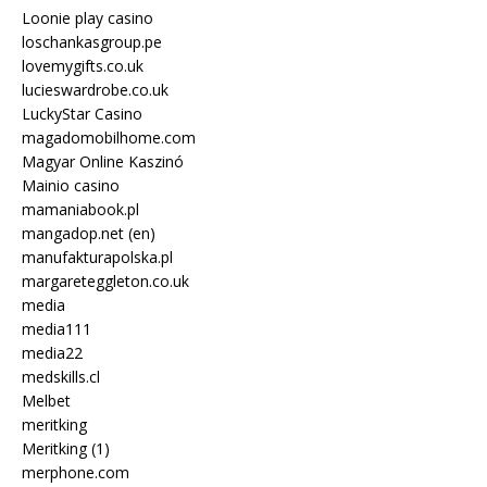
Loonie play casino
loschankasgroup.pe
lovemygifts.co.uk
lucieswardrobe.co.uk
LuckyStar Casino
magadomobilhome.com
Magyar Online Kaszinó
Mainio casino
mamaniabook.pl
mangadop.net (en)
manufakturapolska.pl
margareteggleton.co.uk
media
media111
media22
medskills.cl
Melbet
meritking
Meritking (1)
merphone.com