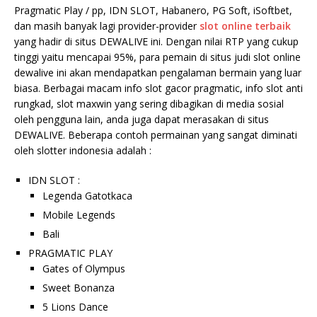
Pragmatic Play / pp, IDN SLOT, Habanero, PG Soft, iSoftbet,
dan masih banyak lagi provider-provider
slot online terbaik
yang hadir di situs DEWALIVE ini. Dengan nilai RTP yang cukup
tinggi yaitu mencapai 95%, para pemain di situs judi slot online
dewalive ini akan mendapatkan pengalaman bermain yang luar
biasa. Berbagai macam info slot gacor pragmatic, info slot anti
rungkad, slot maxwin yang sering dibagikan di media sosial
oleh pengguna lain, anda juga dapat merasakan di situs
DEWALIVE. Beberapa contoh permainan yang sangat diminati
oleh slotter indonesia adalah :
IDN SLOT :
Legenda Gatotkaca
Mobile Legends
Bali
PRAGMATIC PLAY
Gates of Olympus
Sweet Bonanza
5 Lions Dance