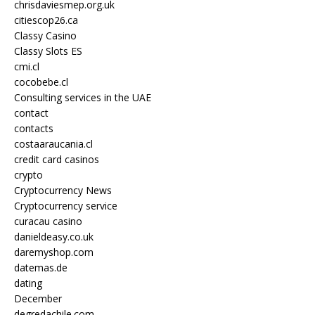
chrisdaviesmep.org.uk
citiescop26.ca
Classy Casino
Classy Slots ES
cmi.cl
cocobebe.cl
Consulting services in the UAE
contact
contacts
costaaraucania.cl
credit card casinos
crypto
Cryptocurrency News
Cryptocurrency service
curacau casino
danieldeasy.co.uk
daremyshop.com
datemas.de
dating
December
degredachile.com