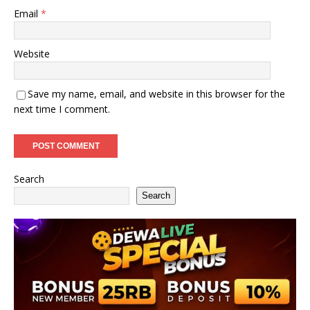
Email
*
Website
Save my name, email, and website in this browser for the
next time I comment.
Search
Search