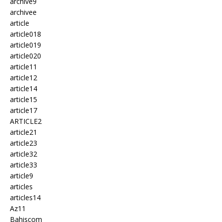
archive9
archivee
article
article018
article019
article020
article11
article12
article14
article15
article17
ARTICLE2
article21
article23
article32
article33
article9
articles
articles14
Az11
Bahiscom