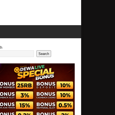
ch
Search