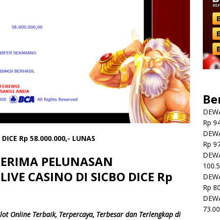
Be
DEWA
Rp 9
DEWA
DICE Rp 58.000.000,- LUNAS
Rp 9
DEWA
NERIMA PELUNASAN
100.
VE CASINO DI SICBO DICE Rp
DEWA
Rp 8
DEWA
73.0
Slot Online Terbaik, Terpercaya, Terbesar dan Terlengkap di