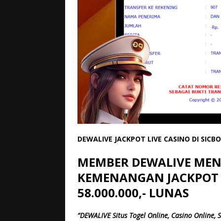
DEWALIVE JACKPOT LIVE CASINO DI SICBO 
MEMBER DEWALIVE ME
KEMENANGAN JACKPOT LI
58.000.000,- LUNAS
“
DEWALIVE
Situs Togel Online, Casino Online, 