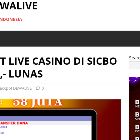
EWALIVE
 INDONESIA
 LIVE CASINO DI SICBO
Sear
0,- LUNAS
 Jackpot DEWALIVE
0