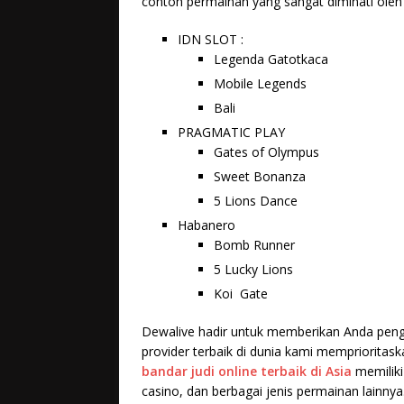
contoh permainan yang sangat diminati oleh s
IDN SLOT :
Legenda Gatotkaca
Mobile Legends
Bali
PRAGMATIC PLAY
Gates of Olympus
Sweet Bonanza
5 Lions Dance
Habanero
Bomb Runner
5 Lucky Lions
Koi Gate
Dewalive hadir untuk memberikan Anda pe
provider terbaik di dunia kami mempriorita
bandar judi online terbaik di Asia
memiliki
casino, dan berbagai jenis permainan lainnya.