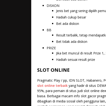
DISKON
Jenis bet yang sering dipilih pem
Hadiah cukup besar
Bet ada diskon
BB
Result terbalik, tetap mendapat
Bet tidak ada diskon
PRIZE
Jika bet muncul di result Prize 
Hadiah sesuai result prize
SLOT ONLINE
Pragmatic Play / pp, IDN SLOT, Habanero, PG
slot online terbaik
yang hadir di situs DEWA
95%, para pemain di situs judi slot online 
biasa. Berbagai macam info slot gacor pragma
dibagikan di media sosial oleh pengguna lai