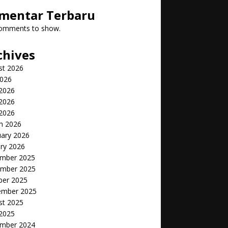
mentar Terbaru
omments to show.
chives
st 2026
2026
 2026
2026
 2026
h 2026
uary 2026
ry 2026
mber 2025
mber 2025
ber 2025
ember 2025
st 2025
 2025
mber 2024