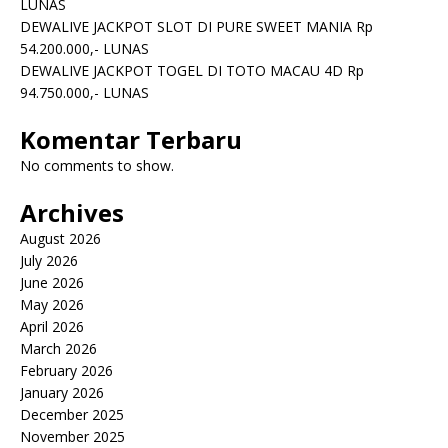
LUNAS
DEWALIVE JACKPOT SLOT DI PURE SWEET MANIA Rp
54.200.000,- LUNAS
DEWALIVE JACKPOT TOGEL DI TOTO MACAU 4D Rp
94.750.000,- LUNAS
Komentar Terbaru
No comments to show.
Archives
August 2026
July 2026
June 2026
May 2026
April 2026
March 2026
February 2026
January 2026
December 2025
November 2025