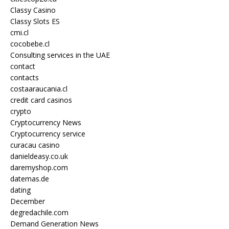
Classy Casino
Classy Slots ES
cmi.cl
cocobebe.cl
Consulting services in the UAE
contact
contacts
costaaraucania.cl
credit card casinos
crypto
Cryptocurrency News
Cryptocurrency service
curacau casino
danieldeasy.co.uk
daremyshop.com
datemas.de
dating
December
degredachile.com
Demand Generation News