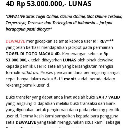
4D Rp 53.000.000,- LUNAS
“
DEWALIVE
Situs Togel Online, Casino Online, Slot Online Terbaik,
Terpercaya, Terbesar dan Terlengkap di Indonesia – Jackpot
berapapun pasti dibayar”
DEWALIVE
mengucapkan selamat kepada user id :
REV***
yang telah berhasil mendapatkan jackpot pada permainan
TOGEL DI TOTO MACAU 4D.
Kemenangan sebesar
Rp
53.000.000
,-.
telah dibayarkan
LUNAS
oleh pihak dewalive
kepada pemilik user id setelah yang bersangkutan mengisi
formulir
withdraw
. Proses pencairan dana berlangsung sangat
cepat hanya dalam waktu
5-11 menit
sudah berada dalam
rekening pemilik user id.
Bukti transfer yang dapat anda lihat adalah bukti
SAH / VALID
yang langsung di dapatkan melalui bukti transaksi dari Bank
yang digunakan untuk pengiriman dana pada rekening pemilik
user id. Terima kasih kami sampaikan kepada para pengguna
setia
DEWALIVE
yang telah menggunakan situs kami, sebagai