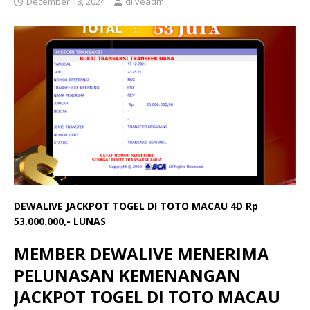
December 18, 2024
dliveadm
DEWALIVE JACKPOT TOGEL DI TOTO MACAU 4D Rp
53.000.000,- LUNAS
MEMBER DEWALIVE MENERIMA
PELUNASAN KEMENANGAN
JACKPOT TOGEL DI TOTO MACAU