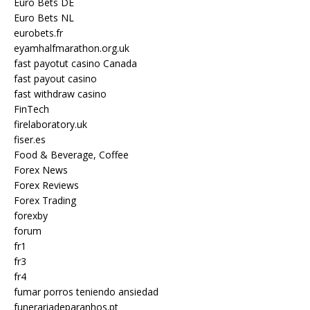
Euro Bets DE
Euro Bets NL
eurobets.fr
eyamhalfmarathon.org.uk
fast payotut casino Canada
fast payout casino
fast withdraw casino
FinTech
firelaboratory.uk
fiser.es
Food & Beverage, Coffee
Forex News
Forex Reviews
Forex Trading
forexby
forum
fr1
fr3
fr4
fumar porros teniendo ansiedad
funerariadeparanhos.pt