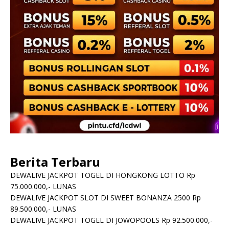
Berita Terbaru
DEWALIVE JACKPOT TOGEL DI HONGKONG LOTTO Rp
75.000.000,- LUNAS
DEWALIVE JACKPOT SLOT DI SWEET BONANZA 2500 Rp
89.500.000,- LUNAS
DEWALIVE JACKPOT TOGEL DI JOWOPOOLS Rp 92.500.000,-