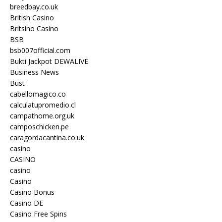
breedbay.co.uk
British Casino
Britsino Casino
BSB
bsb007official.com
Bukti Jackpot DEWALIVE
Business News
Bust
cabellomagico.co
calculatupromedio.cl
campathome.org.uk
camposchicken.pe
caragordacantina.co.uk
casino
CASINO
casino
Casino
Casino Bonus
Casino DE
Casino Free Spins