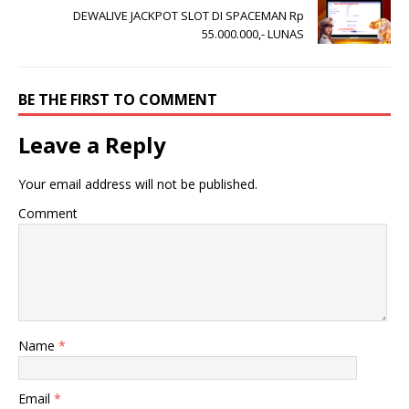
DEWALIVE JACKPOT SLOT DI SPACEMAN Rp
55.000.000,- LUNAS
BE THE FIRST TO COMMENT
Leave a Reply
Your email address will not be published.
Comment
Name
*
Email
*