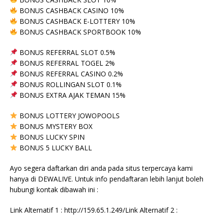
BONUS CASHBACK CASINO 10%
BONUS CASHBACK E-LOTTERY 10%
BONUS CASHBACK SPORTBOOK 10%
BONUS REFERRAL SLOT 0.5%
BONUS REFERRAL TOGEL 2%
BONUS REFERRAL CASINO 0.2%
BONUS ROLLINGAN SLOT 0.1%
BONUS EXTRA AJAK TEMAN 15%
BONUS LOTTERY JOWOPOOLS
BONUS MYSTERY BOX
BONUS LUCKY SPIN
BONUS 5 LUCKY BALL
Ayo segera daftarkan diri anda pada situs terpercaya kami
hanya di DEWALIVE. Untuk info pendaftaran lebih lanjut boleh
hubungi kontak dibawah ini :
Link Alternatif 1 : http://159.65.1.249/Link Alternatif 2 :