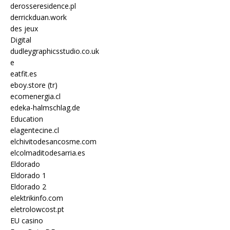
derosseresidence.pl
derrickduan.work
des jeux
Digital
dudleygraphicsstudio.co.uk
e
eatfit.es
eboy.store (tr)
ecomenergia.cl
edeka-halmschlag.de
Education
elagentecine.cl
elchivitodesancosme.com
elcolmaditodesarria.es
Eldorado
Eldorado 1
Eldorado 2
elektrikinfo.com
eletrolowcost.pt
EU casino