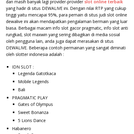
dan masih banyak lagi provider-provider
slot online terbaik
yang hadir di situs DEWALIVE ini. Dengan nilai RTP yang cukup
tinggi yaitu mencapai 95%, para pemain di situs judi slot online
dewalive ini akan mendapatkan pengalaman bermain yang luar
biasa. Berbagai macam info slot gacor pragmatic, info slot anti
rungkad, slot maxwin yang sering dibagikan di media sosial
oleh pengguna lain, anda juga dapat merasakan di situs
DEWALIVE. Beberapa contoh permainan yang sangat diminati
oleh slotter indonesia adalah :
IDN SLOT :
Legenda Gatotkaca
Mobile Legends
Bali
PRAGMATIC PLAY
Gates of Olympus
Sweet Bonanza
5 Lions Dance
Habanero