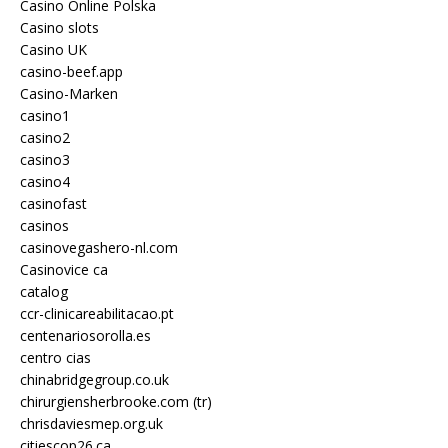
Casino Online Polska
Casino slots
Casino UK
casino-beef.app
Casino-Marken
casino1
casino2
casino3
casino4
casinofast
casinos
casinovegashero-nl.com
Casinovice ca
catalog
ccr-clinicareabilitacao.pt
centenariosorolla.es
centro cias
chinabridgegroup.co.uk
chirurgiensherbrooke.com (tr)
chrisdaviesmep.org.uk
citiescop26.ca