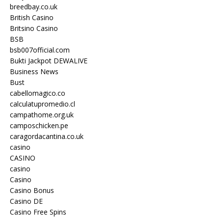
breedbay.co.uk
British Casino
Britsino Casino
BSB
bsb007official.com
Bukti Jackpot DEWALIVE
Business News
Bust
cabellomagico.co
calculatupromedio.cl
campathome.org.uk
camposchicken.pe
caragordacantina.co.uk
casino
CASINO
casino
Casino
Casino Bonus
Casino DE
Casino Free Spins