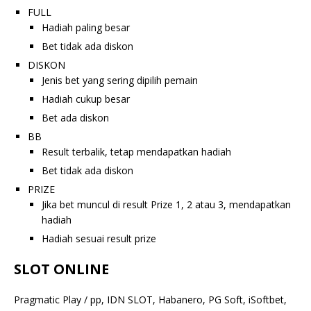
FULL
Hadiah paling besar
Bet tidak ada diskon
DISKON
Jenis bet yang sering dipilih pemain
Hadiah cukup besar
Bet ada diskon
BB
Result terbalik, tetap mendapatkan hadiah
Bet tidak ada diskon
PRIZE
Jika bet muncul di result Prize 1, 2 atau 3, mendapatkan
hadiah
Hadiah sesuai result prize
SLOT ONLINE
Pragmatic Play / pp, IDN SLOT, Habanero, PG Soft, iSoftbet,