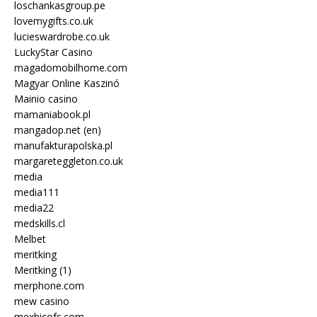
loschankasgroup.pe
lovemygifts.co.uk
lucieswardrobe.co.uk
LuckyStar Casino
magadomobilhome.com
Magyar Online Kaszinó
Mainio casino
mamaniabook.pl
mangadop.net (en)
manufakturapolska.pl
margareteggleton.co.uk
media
media111
media22
medskills.cl
Melbet
meritking
Meritking (1)
merphone.com
mew casino
mexhicofs.com