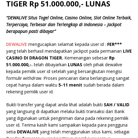
TIGER Rp 51.000.000,- LUNAS
“
DEWALIVE
Situs Togel Online, Casino Online, Slot Online Terbaik,
Terpercaya, Terbesar dan Terlengkap di Indonesia – Jackpot
berapapun pasti dibayar”
DEWALIVE
mengucapkan selamat kepada user id :
FER***
yang telah berhasil mendapatkan jackpot pada permainan
LIVE
CASINO DI DRAGON TIGER.
Kemenangan sebesar
Rp
51.000.000
,-.
telah dibayarkan
LUNAS
oleh pihak dewalive
kepada pemilik user id setelah yang bersangkutan mengisi
formulir
withdraw
. Proses pencairan dana berlangsung sangat
cepat hanya dalam waktu
5-11 menit
sudah berada dalam
rekening pemilik user id.
Bukti transfer yang dapat anda lihat adalah bukti
SAH / VALID
yang langsung di dapatkan melalui bukti transaksi dari Bank
yang digunakan untuk pengiriman dana pada rekening pemilik
user id. Terima kasih kami sampaikan kepada para pengguna
setia
DEWALIVE
yang telah menggunakan situs kami, sebagai