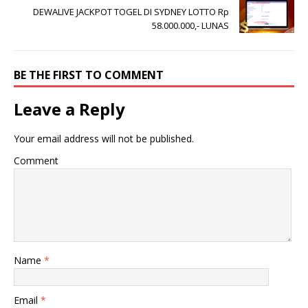
DEWALIVE JACKPOT TOGEL DI SYDNEY LOTTO Rp
58.000.000,- LUNAS
BE THE FIRST TO COMMENT
Leave a Reply
Your email address will not be published.
Comment
Name
*
Email
*