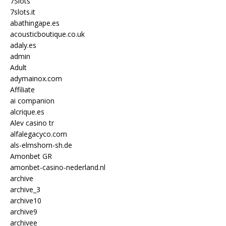
7Slots
7slots.it
abathingape.es
acousticboutique.co.uk
adaly.es
admin
Adult
adymainox.com
Affiliate
ai companion
alcrique.es
Alev casino tr
alfalegacyco.com
als-elmshorn-sh.de
Amonbet GR
amonbet-casino-nederland.nl
archive
archive_3
archive10
archive9
archivee