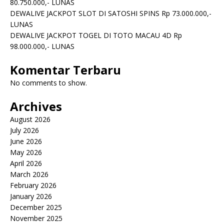
80.750.000,- LUNAS
DEWALIVE JACKPOT SLOT DI SATOSHI SPINS Rp 73.000.000,-
LUNAS
DEWALIVE JACKPOT TOGEL DI TOTO MACAU 4D Rp
98.000.000,- LUNAS
Komentar Terbaru
No comments to show.
Archives
August 2026
July 2026
June 2026
May 2026
April 2026
March 2026
February 2026
January 2026
December 2025
November 2025