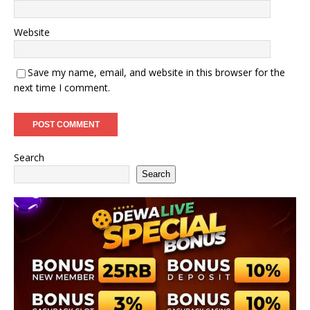
Website
Save my name, email, and website in this browser for the
next time I comment.
Search
Search