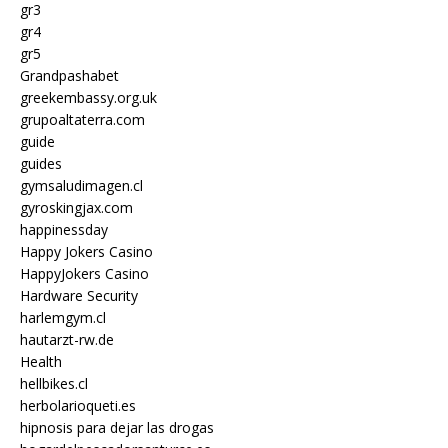
gr3
gr4
gr5
Grandpashabet
greekembassy.org.uk
grupoaltaterra.com
guide
guides
gymsaludimagen.cl
gyroskingjax.com
happinessday
Happy Jokers Casino
HappyJokers Casino
Hardware Security
harlemgym.cl
hautarzt-rw.de
Health
hellbikes.cl
herbolarioqueti.es
hipnosis para dejar las drogas