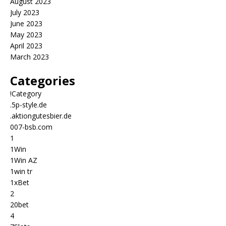
August 2023
July 2023
June 2023
May 2023
April 2023
March 2023
Categories
!Category
.5p-style.de
.aktiongutesbier.de
007-bsb.com
1
1Win
1Win AZ
1win tr
1xBet
2
20bet
4