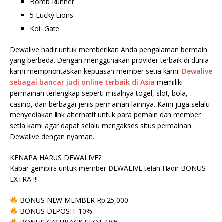
Bomb Runner
5 Lucky Lions
Koi Gate
Dewalive hadir untuk memberikan Anda pengalaman bermain
yang berbeda. Dengan menggunakan provider terbaik di dunia
kami memprioritaskan kepuasan member setia kami.
Dewalive
sebagai bandar judi online terbaik di Asia
memiliki
permainan terlengkap seperti misalnya togel, slot, bola,
casino, dan berbagai jenis permainan lainnya. Kami juga selalu
menyediakan link alternatif untuk para pemain dan member
setia kami agar dapat selalu mengakses situs permainan
Dewalive dengan nyaman.
KENAPA HARUS DEWALIVE?
Kabar gembira untuk member DEWALIVE telah Hadir BONUS
EXTRA !!!
BONUS NEW MEMBER Rp.25,000
BONUS DEPOSIT 10%
BONUS CASHBACK SLOT 10%