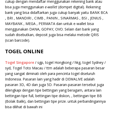
cukup dengan mendaftar menggunakan rekening bank atau
bisa juga menggunakan
e-wallet
(dompet digital). Rekening
bank yang bisa didaftarkan juga cukup banyak yaitu BANK BCA
, BRI , MANDIRI , CIMB , PANIN , SINARMAS , BSI , JENIUS ,
MAYBANK , MEGA , PERMATA dan untuk e-wallet bisa
menggunakan DANA, GOPAY, OVO. Selain dari bank yang
sudah disebutkan, deposit juga bisa melalui metode QRIS
(scan barcode).
TOGEL ONLINE
Togel Singapore
/ sgp, togel Hongkong / hkg, togel Sydney /
syd, Togel Toto Macau / ttm adalah beberapa pasaran besar
yang sangat diminati oleh para pencinta togel diseluruh
Indonesia. Pasaran lain yang hadir di DEWALIVE adalah
pasaran 3D, 4D dan juga 5D. Pasaran-pasaran tersebut juga
dilengkapi dengan tipe bettingan yang beragam, antara lain
bettingan tipe full, bettingan tipe diskon, , bettingan tipe BB
(Bolak Balik), dan bettingan tipe prize. untuk perbandingannya
bisa dilihat di bawah ini