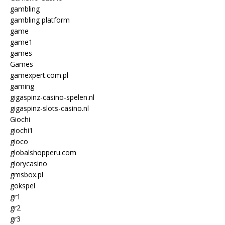
gambling
gambling platform
game
game1
games
Games
gamexpert.com.pl
gaming
gigaspinz-casino-spelen.nl
gigaspinz-slots-casino.nl
Giochi
giochi1
gioco
globalshopperu.com
glorycasino
gmsbox.pl
gokspel
gr1
gr2
gr3