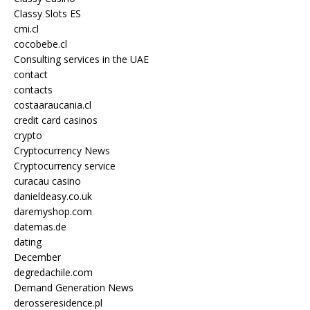
Classy Slots ES
cmi.cl
cocobebe.cl
Consulting services in the UAE
contact
contacts
costaaraucania.cl
credit card casinos
crypto
Cryptocurrency News
Cryptocurrency service
curacau casino
danieldeasy.co.uk
daremyshop.com
datemas.de
dating
December
degredachile.com
Demand Generation News
derosseresidence.pl