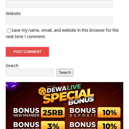
Website
Save my name, email, and website in this browser for the
next time I comment.
Search
Search