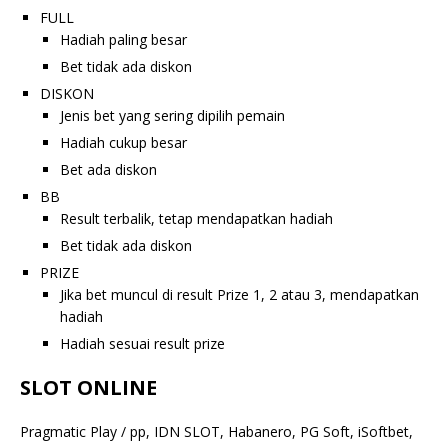
FULL
Hadiah paling besar
Bet tidak ada diskon
DISKON
Jenis bet yang sering dipilih pemain
Hadiah cukup besar
Bet ada diskon
BB
Result terbalik, tetap mendapatkan hadiah
Bet tidak ada diskon
PRIZE
Jika bet muncul di result Prize 1, 2 atau 3, mendapatkan
hadiah
Hadiah sesuai result prize
SLOT ONLINE
Pragmatic Play / pp, IDN SLOT, Habanero, PG Soft, iSoftbet,