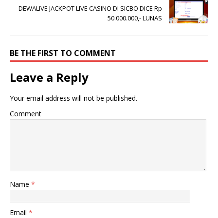
DEWALIVE JACKPOT LIVE CASINO DI SICBO DICE Rp
50.000.000,- LUNAS
BE THE FIRST TO COMMENT
Leave a Reply
Your email address will not be published.
Comment
Name
*
Email
*