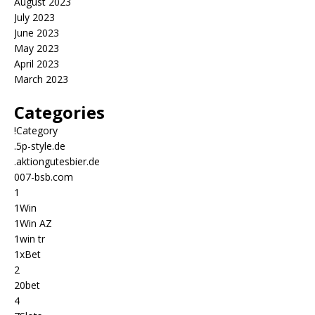
August 2023
July 2023
June 2023
May 2023
April 2023
March 2023
Categories
!Category
.5p-style.de
.aktiongutesbier.de
007-bsb.com
1
1Win
1Win AZ
1win tr
1xBet
2
20bet
4