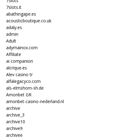
7Slots
7slots.it
abathingape.es
acousticboutique.co.uk
adaly.es
admin
Adult
adymainox.com
Affiliate
ai companion
alcrique.es
Alev casino tr
alfalegacyco.com
als-elmshorn-sh.de
Amonbet GR
amonbet-casino-nederland.nl
archive
archive_3
archive10
archive9
archivee