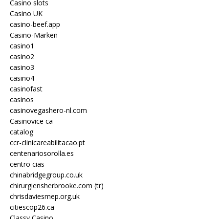
Casino slots
Casino UK
casino-beef.app
Casino-Marken
casino1
casino2
casino3
casino4
casinofast
casinos
casinovegashero-nl.com
Casinovice ca
catalog
ccr-clinicareabilitacao.pt
centenariosorolla.es
centro cias
chinabridgegroup.co.uk
chirurgiensherbrooke.com (tr)
chrisdaviesmep.org.uk
citiescop26.ca
Classy Casino