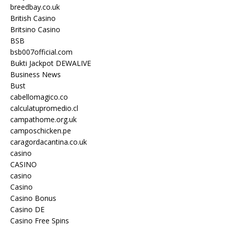
breedbay.co.uk
British Casino
Britsino Casino
BSB
bsb007official.com
Bukti Jackpot DEWALIVE
Business News
Bust
cabellomagico.co
calculatupromedio.cl
campathome.org.uk
camposchicken.pe
caragordacantina.co.uk
casino
CASINO
casino
Casino
Casino Bonus
Casino DE
Casino Free Spins