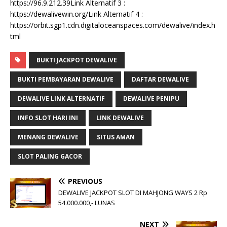
https://96.9.212.39Link Alternatif 3 :
https://dewalivewin.org/Link Alternatif 4 :
https://orbit.sgp1.cdn.digitaloceanspaces.com/dewalive/index.h
tml
BUKTI JACKPOT DEWALIVE
BUKTI PEMBAYARAN DEWALIVE
DAFTAR DEWALIVE
DEWALIVE LINK ALTERNATIF
DEWALIVE PENIPU
INFO SLOT HARI INI
LINK DEWALIVE
MENANG DEWALIVE
SITUS AMAN
SLOT PALING GACOR
PREVIOUS
DEWALIVE JACKPOT SLOT DI MAHJONG WAYS 2 Rp
54.000.000,- LUNAS
NEXT