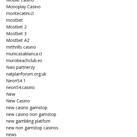
Monoplay Casino
montecatini.cl
mostbet
Mostbet 2
Mostbet 3
Mostbet AZ
mrthrills casino
municasablanca.cl
murobeachclub.es
Nasi partnerzy
natplanforum.org.uk
Neon54 1
neon54.casino
New
New Casino
new casino gamstop
new casino non gamstop
new gambling platfom
new non gamstop casinos
news