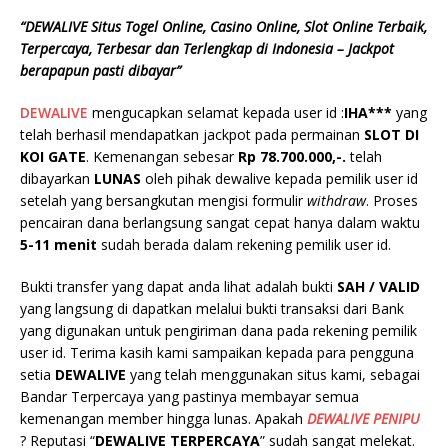
“
DEWALIVE
Situs Togel Online, Casino Online, Slot Online Terbaik,
Terpercaya, Terbesar dan Terlengkap di Indonesia – Jackpot
berapapun pasti dibayar”
DEWALIVE
mengucapkan selamat kepada user id :
IHA***
yang
telah berhasil mendapatkan jackpot pada permainan
SLOT DI
KOI GATE
. Kemenangan sebesar
Rp
78.700.000
,-.
telah
dibayarkan
LUNAS
oleh pihak dewalive kepada pemilik user id
setelah yang bersangkutan mengisi formulir
withdraw
. Proses
pencairan dana berlangsung sangat cepat hanya dalam waktu
5-11 menit
sudah berada dalam rekening pemilik user id.
Bukti transfer yang dapat anda lihat adalah bukti
SAH / VALID
yang langsung di dapatkan melalui bukti transaksi dari Bank
yang digunakan untuk pengiriman dana pada rekening pemilik
user id. Terima kasih kami sampaikan kepada para pengguna
setia
DEWALIVE
yang telah menggunakan situs kami, sebagai
Bandar Terpercaya yang pastinya membayar semua
kemenangan member hingga lunas. Apakah
DEWALIVE
PENIPU
? Reputasi “
DEWALIVE
TERPERCAYA
” sudah sangat melekat.