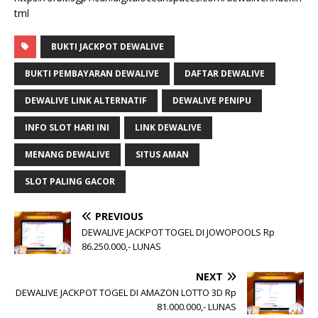
tml
BUKTI JACKPOT DEWALIVE
BUKTI PEMBAYARAN DEWALIVE
DAFTAR DEWALIVE
DEWALIVE LINK ALTERNATIF
DEWALIVE PENIPU
INFO SLOT HARI INI
LINK DEWALIVE
MENANG DEWALIVE
SITUS AMAN
SLOT PALING GACOR
PREVIOUS
DEWALIVE JACKPOT TOGEL DI JOWOPOOLS Rp
86.250.000,- LUNAS
NEXT
DEWALIVE JACKPOT TOGEL DI AMAZON LOTTO 3D Rp
81.000.000,- LUNAS