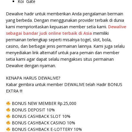
Koi Gate
Dewalive hadir untuk memberikan Anda pengalaman bermain
yang berbeda. Dengan menggunakan provider terbaik di dunia
kami memprioritaskan kepuasan member setia kami.
Dewalive
sebagai bandar judi online terbaik di Asia
memiliki
permainan terlengkap seperti misalnya togel, slot, bola,
casino, dan berbagai jenis permainan lainnya. Kami juga selalu
menyediakan link alternatif untuk para pemain dan member
setia kami agar dapat selalu mengakses situs permainan
Dewalive dengan nyaman.
KENAPA HARUS DEWALIVE?
Kabar gembira untuk member DEWALIVE telah Hadir BONUS
EXTRA !!!
BONUS NEW MEMBER Rp.25,000
BONUS DEPOSIT 10%
BONUS CASHBACK SLOT 10%
BONUS CASHBACK CASINO 10%
BONUS CASHBACK E-LOTTERY 10%