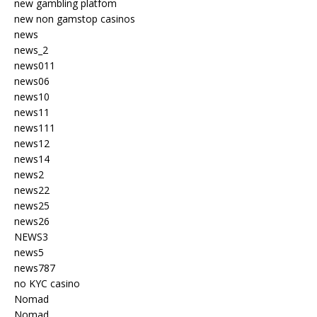
new gambling platfom
new non gamstop casinos
news
news_2
news011
news06
news10
news11
news111
news12
news14
news2
news22
news25
news26
NEWS3
news5
news787
no KYC casino
Nomad
Nomad