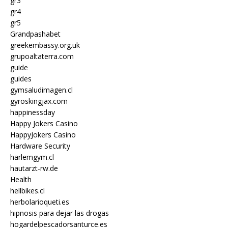
gr3
gr4
gr5
Grandpashabet
greekembassy.org.uk
grupoaltaterra.com
guide
guides
gymsaludimagen.cl
gyroskingjax.com
happinessday
Happy Jokers Casino
HappyJokers Casino
Hardware Security
harlemgym.cl
hautarzt-rw.de
Health
hellbikes.cl
herbolarioqueti.es
hipnosis para dejar las drogas
hogardelpescadorsanturce.es