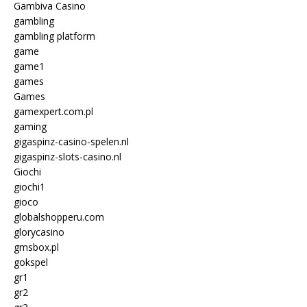
Gambiva Casino
gambling
gambling platform
game
game1
games
Games
gamexpert.com.pl
gaming
gigaspinz-casino-spelen.nl
gigaspinz-slots-casino.nl
Giochi
giochi1
gioco
globalshopperu.com
glorycasino
gmsbox.pl
gokspel
gr1
gr2