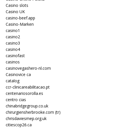
Casino slots
Casino UK
casino-beef.app
Casino-Marken
casino1
casino2
casino3
casino4
casinofast
casinos
casinovegashero-nl.com
Casinovice ca
catalog
ccr-clinicareabilitacao.pt
centenariosorolla.es
centro cias
chinabridgegroup.co.uk
chirurgiensherbrooke.com (tr)
chrisdaviesmep.org.uk
citiescop26.ca