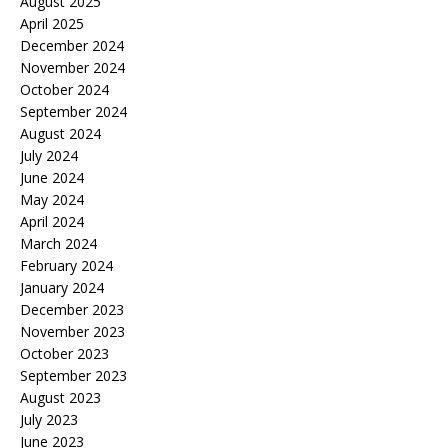
August 2025
April 2025
December 2024
November 2024
October 2024
September 2024
August 2024
July 2024
June 2024
May 2024
April 2024
March 2024
February 2024
January 2024
December 2023
November 2023
October 2023
September 2023
August 2023
July 2023
June 2023