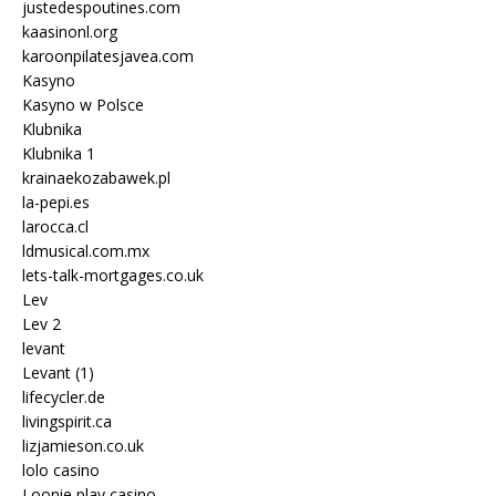
justedespoutines.com
kaasinonl.org
karoonpilatesjavea.com
Kasyno
Kasyno w Polsce
Klubnika
Klubnika 1
krainaekozabawek.pl
la-pepi.es
larocca.cl
ldmusical.com.mx
lets-talk-mortgages.co.uk
Lev
Lev 2
levant
Levant (1)
lifecycler.de
livingspirit.ca
lizjamieson.co.uk
lolo casino
Loonie play casino