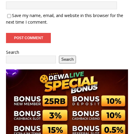
Save my name, email, and website in this browser for the
next time I comment.
Search
Search