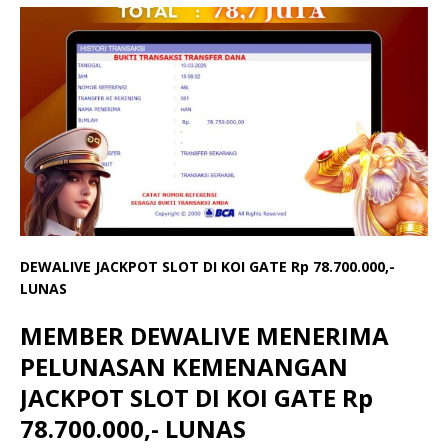
DEWALIVE JACKPOT SLOT DI KOI GATE Rp 78.700.000,-
LUNAS
MEMBER DEWALIVE MENERIMA
PELUNASAN KEMENANGAN
JACKPOT SLOT DI KOI GATE Rp
78.700.000,- LUNAS