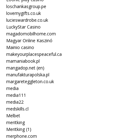
loschankasgroup.pe
lovemygifts.co.uk
lucieswardrobe.co.uk
LuckyStar Casino
magadomobilhome.com
Magyar Online Kaszinó
Mainio casino
makeyourplacespeaceful.ca
mamaniabook.pl
mangadop.net (en)
manufakturapolska.pl
margareteggleton.co.uk
media
media111
media22
medskills.cl
Melbet
meritking
Meritking (1)
merphone.com