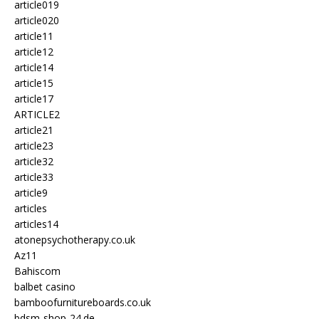
article019
article020
article11
article12
article14
article15
article17
ARTICLE2
article21
article23
article32
article33
article9
articles
articles14
atonepsychotherapy.co.uk
Az11
Bahiscom
balbet casino
bamboofurnitureboards.co.uk
bdsm-shop-24.de