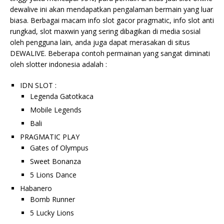
dewalive ini akan mendapatkan pengalaman bermain yang luar
biasa. Berbagai macam info slot gacor pragmatic, info slot anti
rungkad, slot maxwin yang sering dibagikan di media sosial
oleh pengguna lain, anda juga dapat merasakan di situs
DEWALIVE. Beberapa contoh permainan yang sangat diminati
oleh slotter indonesia adalah :
IDN SLOT :
Legenda Gatotkaca
Mobile Legends
Bali
PRAGMATIC PLAY
Gates of Olympus
Sweet Bonanza
5 Lions Dance
Habanero
Bomb Runner
5 Lucky Lions