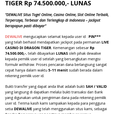
TIGER Rp 74.500.000,- LUNAS
“
DEWALIVE
Situs Togel Online, Casino Online, Slot Online Terbaik,
Terpercaya, Terbesar dan Terlengkap di Indonesia – Jackpot
berapapun pasti dibayar”
DEWALIVE
mengucapkan selamat kepada user id :
PIN***
yang telah berhasil mendapatkan jackpot pada permainan
LIVE
CASINO DI DRAGON TIGER
. Kemenangan sebesar
Rp
74.500.000
,-.
telah dibayarkan
LUNAS
oleh pihak dewalive
kepada pemilik user id setelah yang bersangkutan mengisi
formulir
withdraw
. Proses pencairan dana berlangsung sangat
cepat hanya dalam waktu
5-11 menit
sudah berada dalam
rekening pemilik user id.
Bukti transfer yang dapat anda lihat adalah bukti
SAH / VALID
yang langsung di dapatkan melalui bukti transaksi dari Bank
yang digunakan untuk pengiriman dana pada rekening pemilik
user id. Terima kasih kami sampaikan kepada para pengguna
setia
DEWALIVE
yang telah menggunakan situs kami, sebagai