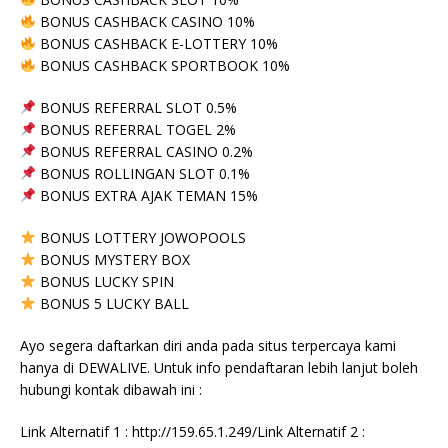
BONUS CASHBACK CASINO 10%
BONUS CASHBACK E-LOTTERY 10%
BONUS CASHBACK SPORTBOOK 10%
BONUS REFERRAL SLOT 0.5%
BONUS REFERRAL TOGEL 2%
BONUS REFERRAL CASINO 0.2%
BONUS ROLLINGAN SLOT 0.1%
BONUS EXTRA AJAK TEMAN 15%
BONUS LOTTERY JOWOPOOLS
BONUS MYSTERY BOX
BONUS LUCKY SPIN
BONUS 5 LUCKY BALL
Ayo segera daftarkan diri anda pada situs terpercaya kami
hanya di DEWALIVE. Untuk info pendaftaran lebih lanjut boleh
hubungi kontak dibawah ini :
Link Alternatif 1 : http://159.65.1.249/Link Alternatif 2 :