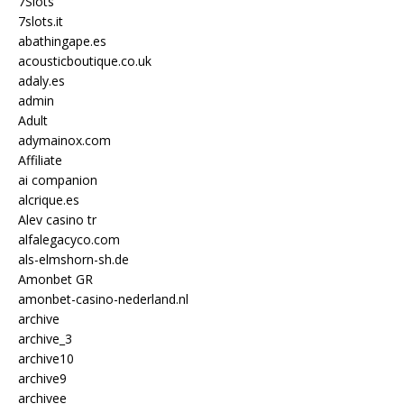
7Slots
7slots.it
abathingape.es
acousticboutique.co.uk
adaly.es
admin
Adult
adymainox.com
Affiliate
ai companion
alcrique.es
Alev casino tr
alfalegacyco.com
als-elmshorn-sh.de
Amonbet GR
amonbet-casino-nederland.nl
archive
archive_3
archive10
archive9
archivee