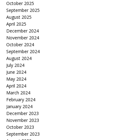
October 2025
September 2025
August 2025
April 2025
December 2024
November 2024
October 2024
September 2024
August 2024
July 2024
June 2024
May 2024
April 2024
March 2024
February 2024
January 2024
December 2023
November 2023
October 2023
September 2023