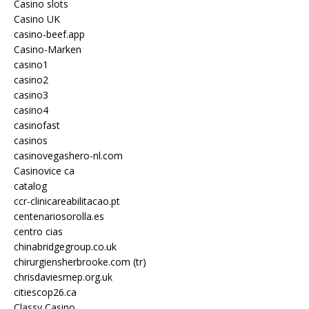
Casino slots
Casino UK
casino-beef.app
Casino-Marken
casino1
casino2
casino3
casino4
casinofast
casinos
casinovegashero-nl.com
Casinovice ca
catalog
ccr-clinicareabilitacao.pt
centenariosorolla.es
centro cias
chinabridgegroup.co.uk
chirurgiensherbrooke.com (tr)
chrisdaviesmep.org.uk
citiescop26.ca
Classy Casino