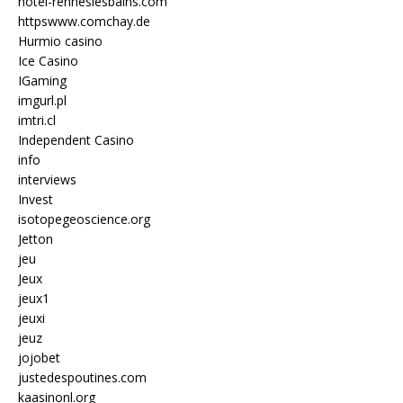
hotel-renneslesbains.com
httpswww.comchay.de
Hurmio casino
Ice Casino
IGaming
imgurl.pl
imtri.cl
Independent Casino
info
interviews
Invest
isotopegeoscience.org
Jetton
jeu
Jeux
jeux1
jeuxi
jeuz
jojobet
justedespoutines.com
kaasinonl.org