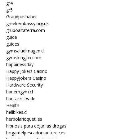
gr4
gr5
Grandpashabet
greekembassy.org.uk
grupoaltaterra.com
guide
guides
gymsaludimagen.cl
gyroskingjax.com
happinessday
Happy Jokers Casino
HappyJokers Casino
Hardware Security
harlemgym.cl
hautarzt-rw.de
Health
hellbikes.cl
herbolarioqueti.es
hipnosis para dejar las drogas
hogardelpescadorsanturce.es