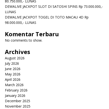
80.750.000,- LUNAS
DEWALIVE JACKPOT SLOT DI SATOSHI SPINS Rp 73.000.000,-
LUNAS
DEWALIVE JACKPOT TOGEL DI TOTO MACAU 4D Rp
98.000.000,- LUNAS
Komentar Terbaru
No comments to show.
Archives
August 2026
July 2026
June 2026
May 2026
April 2026
March 2026
February 2026
January 2026
December 2025
November 2025