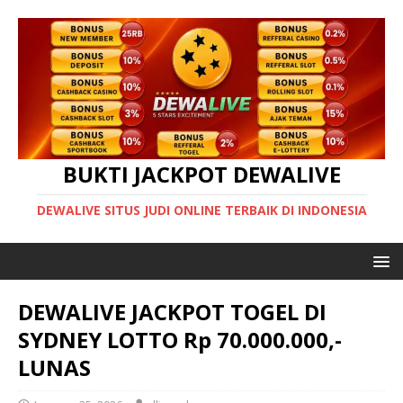
BUKTI JACKPOT DEWALIVE
DEWALIVE SITUS JUDI ONLINE TERBAIK DI INDONESIA
DEWALIVE JACKPOT TOGEL DI
SYDNEY LOTTO Rp 70.000.000,-
LUNAS