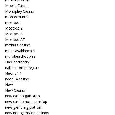
Mobile Casino
Monoplay Casino
montecatini.cl
mostbet
Mostbet 2
Mostbet 3
Mostbet AZ
mrthrills casino
municasablanca.cl
murobeachclub.es
Nasi partnerzy
natplanforum.org.uk
Neon54 1
neon54.casino
New
New Casino
new casino gamstop
new casino non gamstop
new gambling platfom
new non gamstop casinos