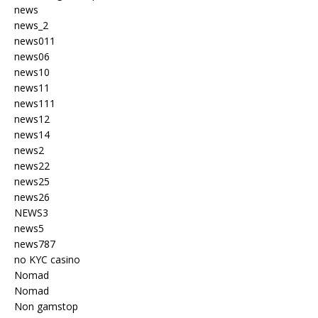
news
news_2
news011
news06
news10
news11
news111
news12
news14
news2
news22
news25
news26
NEWS3
news5
news787
no KYC casino
Nomad
Nomad
Non gamstop