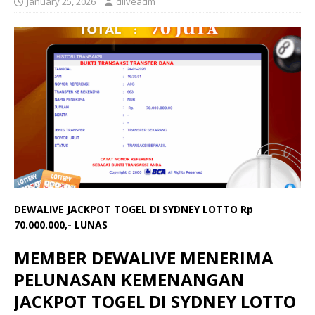
January 25, 2026
dliveadm
DEWALIVE JACKPOT TOGEL DI SYDNEY LOTTO Rp
70.000.000,- LUNAS
MEMBER DEWALIVE MENERIMA
PELUNASAN KEMENANGAN
JACKPOT TOGEL DI SYDNEY LOTTO