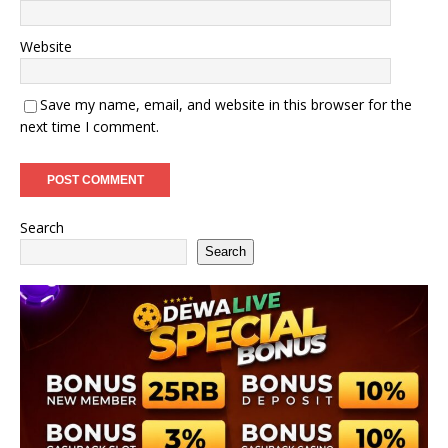
Website
Save my name, email, and website in this browser for the
next time I comment.
Search
Search