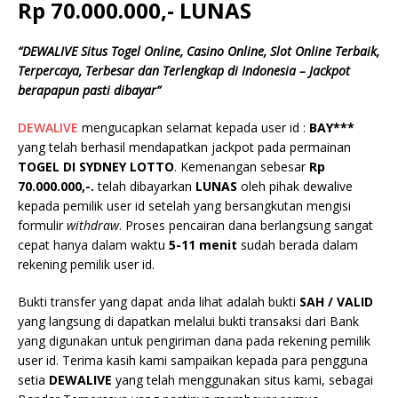
Rp 70.000.000,- LUNAS
“
DEWALIVE
Situs Togel Online, Casino Online, Slot Online Terbaik,
Terpercaya, Terbesar dan Terlengkap di Indonesia – Jackpot
berapapun pasti dibayar”
DEWALIVE
mengucapkan selamat kepada user id :
BAY***
yang telah berhasil mendapatkan jackpot pada permainan
TOGEL DI SYDNEY LOTTO
. Kemenangan sebesar
Rp
70.000.000
,-.
telah dibayarkan
LUNAS
oleh pihak dewalive
kepada pemilik user id setelah yang bersangkutan mengisi
formulir
withdraw
. Proses pencairan dana berlangsung sangat
cepat hanya dalam waktu
5-11 menit
sudah berada dalam
rekening pemilik user id.
Bukti transfer yang dapat anda lihat adalah bukti
SAH / VALID
yang langsung di dapatkan melalui bukti transaksi dari Bank
yang digunakan untuk pengiriman dana pada rekening pemilik
user id. Terima kasih kami sampaikan kepada para pengguna
setia
DEWALIVE
yang telah menggunakan situs kami, sebagai