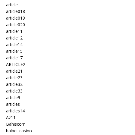
article
article018
article019
article020
article11
article12
article14
article15
article17
ARTICLE2
article21
article23
article32
article33
article9
articles
articles14
Az11
Bahiscom
balbet casino