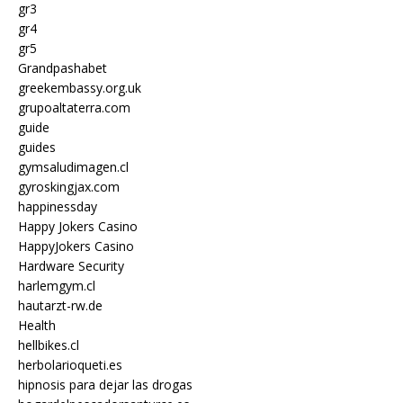
gr3
gr4
gr5
Grandpashabet
greekembassy.org.uk
grupoaltaterra.com
guide
guides
gymsaludimagen.cl
gyroskingjax.com
happinessday
Happy Jokers Casino
HappyJokers Casino
Hardware Security
harlemgym.cl
hautarzt-rw.de
Health
hellbikes.cl
herbolarioqueti.es
hipnosis para dejar las drogas