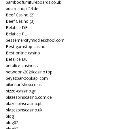
bamboofurnitureboards.co.uk
bdsm-shop-24.de
Beef Casino (2)
Beef Casino (3)
Belatice DE
Belatice PL
bessemercitymiddleschool.com
Best gamstop casino
Best online casino
Betalice DE
betalice-casino.cz
betwoon-2026casino.top
beyazparktopkapi.com
bilbosurfshop.co.uk
bizzo-cassino.gr
blazespinscasino.com.de
blazespinscasino.pl
blazespinscasino.uk
blog
blog02
blog07