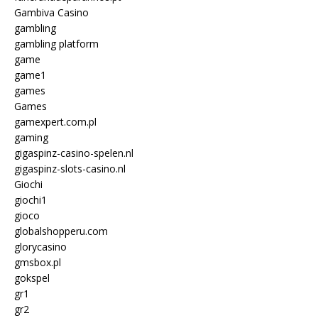
Gambiva Casino
gambling
gambling platform
game
game1
games
Games
gamexpert.com.pl
gaming
gigaspinz-casino-spelen.nl
gigaspinz-slots-casino.nl
Giochi
giochi1
gioco
globalshopperu.com
glorycasino
gmsbox.pl
gokspel
gr1
gr2