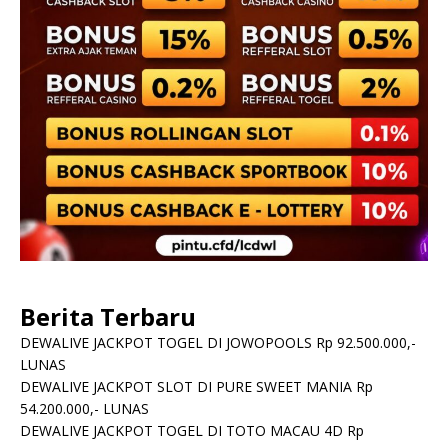
Berita Terbaru
DEWALIVE JACKPOT TOGEL DI JOWOPOOLS Rp 92.500.000,-
LUNAS
DEWALIVE JACKPOT SLOT DI PURE SWEET MANIA Rp
54.200.000,- LUNAS
DEWALIVE JACKPOT TOGEL DI TOTO MACAU 4D Rp