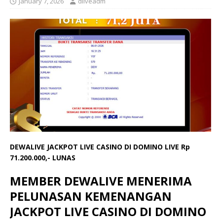
January 7, 2026
dliveadm
DEWALIVE JACKPOT LIVE CASINO DI DOMINO LIVE Rp
71.200.000,- LUNAS
MEMBER DEWALIVE MENERIMA
PELUNASAN KEMENANGAN
JACKPOT LIVE CASINO DI DOMINO