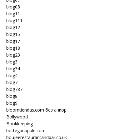
blog08
blog11
blog111
blog12
blog15
blog17
blog18
blog23
blog3
blog34
blog4
blog7
blog787
blog8
blog9
bloomtiendas.com без анкор
Bollywood
Bookkeeping
botteganapule.com
boujeerestaurantandbar.co.uk