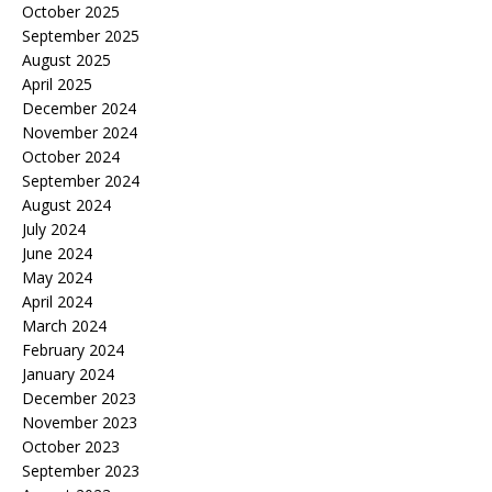
October 2025
September 2025
August 2025
April 2025
December 2024
November 2024
October 2024
September 2024
August 2024
July 2024
June 2024
May 2024
April 2024
March 2024
February 2024
January 2024
December 2023
November 2023
October 2023
September 2023