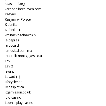
kaasinonl.org
karoonpilatesjavea.com
Kasyno
Kasyno w Polsce
Klubnika
Klubnika 1
krainaekozabawek.pl
la-pepi.es
larocca.cl
ldmusical.com.mx
lets-talk-mortgages.co.uk
Lev
Lev 2
levant
Levant (1)
lifecycler.de
livingspirit.ca
lizjamieson.co.uk
lolo casino
Loonie play casino