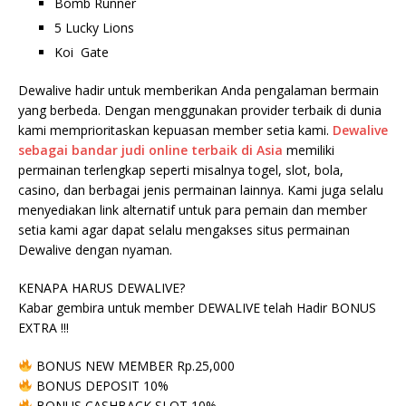
Bomb Runner
5 Lucky Lions
Koi Gate
Dewalive hadir untuk memberikan Anda pengalaman bermain
yang berbeda. Dengan menggunakan provider terbaik di dunia
kami memprioritaskan kepuasan member setia kami.
Dewalive
sebagai bandar judi online terbaik di Asia
memiliki
permainan terlengkap seperti misalnya togel, slot, bola,
casino, dan berbagai jenis permainan lainnya. Kami juga selalu
menyediakan link alternatif untuk para pemain dan member
setia kami agar dapat selalu mengakses situs permainan
Dewalive dengan nyaman.
KENAPA HARUS DEWALIVE?
Kabar gembira untuk member DEWALIVE telah Hadir BONUS
EXTRA !!!
BONUS NEW MEMBER Rp.25,000
BONUS DEPOSIT 10%
BONUS CASHBACK SLOT 10%