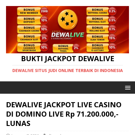
BUKTI JACKPOT DEWALIVE
DEWALIVE SITUS JUDI ONLINE TERBAIK DI INDONESIA
DEWALIVE JACKPOT LIVE CASINO
DI DOMINO LIVE Rp 71.200.000,-
LUNAS