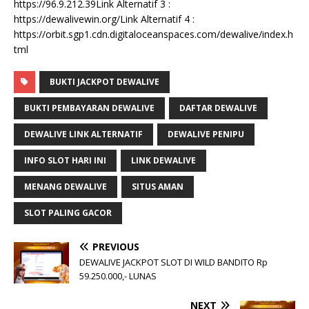
https://96.9.212.39Link Alternatif 3 :
https://dewalivewin.org/Link Alternatif 4 :
https://orbit.sgp1.cdn.digitaloceanspaces.com/dewalive/index.h
tml
BUKTI JACKPOT DEWALIVE
BUKTI PEMBAYARAN DEWALIVE
DAFTAR DEWALIVE
DEWALIVE LINK ALTERNATIF
DEWALIVE PENIPU
INFO SLOT HARI INI
LINK DEWALIVE
MENANG DEWALIVE
SITUS AMAN
SLOT PALING GACOR
PREVIOUS
DEWALIVE JACKPOT SLOT DI WILD BANDITO Rp
59.250.000,- LUNAS
NEXT