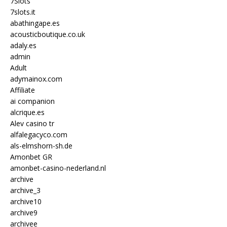
7Slots
7slots.it
abathingape.es
acousticboutique.co.uk
adaly.es
admin
Adult
adymainox.com
Affiliate
ai companion
alcrique.es
Alev casino tr
alfalegacyco.com
als-elmshorn-sh.de
Amonbet GR
amonbet-casino-nederland.nl
archive
archive_3
archive10
archive9
archivee